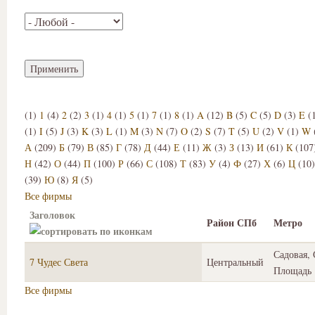
(1)
1
(4)
2
(2)
3
(1)
4
(1)
5
(1)
7
(1)
8
(1)
A
(12)
B
(5)
C
(5)
D
(3)
E
(
(1)
I
(5)
J
(3)
K
(3)
L
(1)
M
(3)
N
(7)
O
(2)
S
(7)
T
(5)
U
(2)
V
(1)
W
А
(209)
Б
(79)
В
(85)
Г
(78)
Д
(44)
Е
(11)
Ж
(3)
З
(13)
И
(61)
К
(107
Н
(42)
О
(44)
П
(100)
Р
(66)
С
(108)
Т
(83)
У
(4)
Ф
(27)
Х
(6)
Ц
(10
(39)
Ю
(8)
Я
(5)
Все фирмы
Заголовок
Район СПб
Метро
Садовая,
7 Чудес Света
Центральный
Площадь
Все фирмы