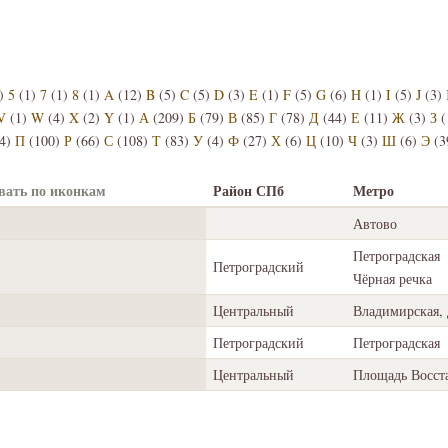
)
5
(1)
7
(1)
8
(1)
A
(12)
B
(5)
C
(5)
D
(3)
E
(1)
F
(5)
G
(6)
H
(1)
I
(5)
J
(3)
V
(1)
W
(4)
X
(2)
Y
(1)
А
(209)
Б
(79)
В
(85)
Г
(78)
Д
(44)
Е
(11)
Ж
(3)
З
(
4)
П
(100)
Р
(66)
С
(108)
Т
(83)
У
(4)
Ф
(27)
Х
(6)
Ц
(10)
Ч
(3)
Ш
(6)
Э
(3
Район СПб
Метро
Автово
Петроградская
Петроградский
Чёрная речка
Центральный
Владимирская, 
Петроградский
Петроградская
Центральный
Площадь Восст