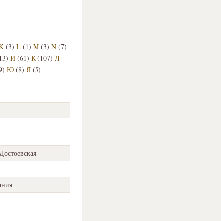
K
(3)
L
(1)
M
(3)
N
(7)
13)
И
(61)
К
(107)
Л
9)
Ю
(8)
Я
(5)
Достоевская
ания