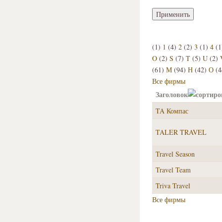
(1)
1
(4)
2
(2)
3
(1)
4
(1
O
(2)
S
(7)
T
(5)
U
(2)
(61)
М
(94)
Н
(42)
О
(4
Все фирмы
Заголовок
TA Компас
TALER TRAVEL
Travel Season
Travel Team
Triva Travel
Все фирмы