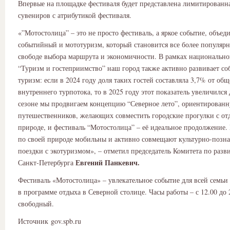
Впервые на площадке фестиваля будет представлена лимитированн
сувениров с атрибутикой фестиваля.
«”Мотостолица” – это не просто фестиваль, а яркое событие, объе
событийный и мототуризм, который становится все более популяр
свободе выбора маршрута и экономичности. В рамках национально
“Туризм и гостеприимство” наш город также активно развивает с
туризм: если в 2024 году доля таких гостей составляла 3,7% от общ
внутреннего турпотока, то в 2025 году этот показатель увеличился 
сезоне мы продвигаем концепцию “Северное лето”, ориентирован
путешественников, желающих совместить городские прогулки с от
природе, и фестиваль “Мотостолица” – её идеальное продолжение
по своей природе мобильны и активно совмещают культурно-позн
поездки с экотуризмом», – отметил председатель Комитета по раз
Евгений Панкевич.
Санкт‑Петербурга
Фестиваль «Мотостолица» – увлекательное событие для всей семьи
в программе отдыха в Северной столице. Часы работы – с 12.00 до 
свободный.
Источник gov.spb.ru