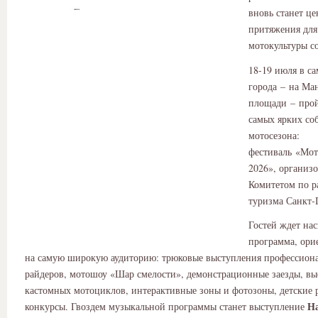
вновь станет ц
притяжения для
мотокультуры со
18-19 июля в с
города – на Ма
площади – прой
самых ярких со
мотосезона:
фестиваль «Мот
2026», организ
Комитетом по р
туризма Санкт‑
Гостей ждет на
программа, ори
на самую широкую аудиторию: трюковые выступления профессион
райдеров, мотошоу «Шар смелости», демонстрационные заезды, выс
кастомных мотоциклов, интерактивные зоны и фотозоны, детские 
На
конкурсы. Гвоздем музыкальной программы станет выступление