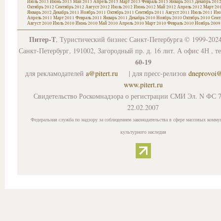
Июль 2013
Июнь 2013
Май 2013
Апрель 2013
Март 2013
Февраль 2013
Январь 2013
Декабрь 201
Октябрь 2012
Сентябрь 2012
Август 2012
Июль 2012
Июнь 2012
Май 2012
Апрель 2012
Март 20
Январь 2012
Декабрь 2011
Ноябрь 2011
Октябрь 2011
Сентябрь 2011
Август 2011
Июль 2011
Июн
Апрель 2011
Март 2011
Февраль 2011
Январь 2011
Декабрь 2010
Ноябрь 2010
Октябрь 2010
Сент
Август 2010
Июль 2010
Июнь 2010
Май 2010
Апрель 2010
Март 2010
Февраль 2010
Ноябрь 2009
Питер-Т
, Туристический бизнес Санкт-Петербурга © 1999-202
Санкт-Петербург, 191002, Загородный пр. д. 16 лит. А офис 4Н , т
60-19
для рекламодателей
a@pitert.ru
| для пресс-релизов
dneprovoi
www.pitert.ru
Свидетельство Роскомнадзора о регистрации СМИ Эл. N ФС 7
22.02.2007
Федеральная служба по надзору за соблюдением законодательства в сфере массовых комму
культурного наследия