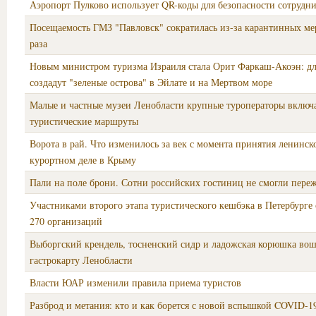
Аэропорт Пулково использует QR-коды для безопасности сотрудн
Посещаемость ГМЗ "Павловск" сократилась из-за карантинных мер
раза
Новым министром туризма Израиля стала Орит Фаркаш-Акоэн: дл
создадут "зеленые острова" в Эйлате и на Мертвом море
Малые и частные музеи Ленобласти крупные туроператоры включа
туристические маршруты
Ворота в рай. Что изменилось за век с момента принятия ленинско
курортном деле в Крыму
Пали на поле брони. Сотни российских гостиниц не смогли пер
Участниками второго этапа туристического кешбэка в Петербурге 
270 организаций
Выборгский крендель, тосненский сидр и ладожская корюшка вош
гастрокарту Ленобласти
Власти ЮАР изменили правила приема туристов
Разброд и метания: кто и как борется с новой вспышкой COVID-1