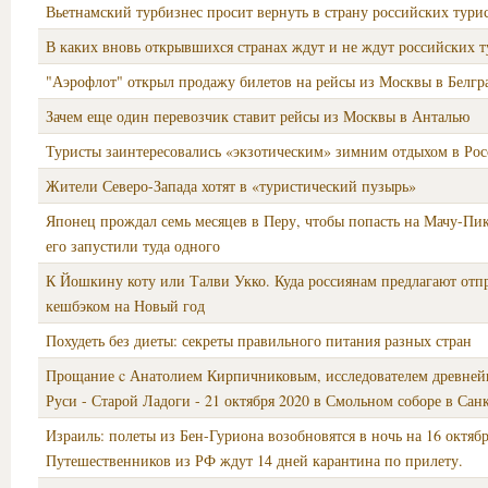
Вьетнамский турбизнес просит вернуть в страну российских тури
В каких вновь открывшихся странах ждут и не ждут российских т
"Аэрофлот" открыл продажу билетов на рейсы из Москвы в Белгр
Зачем еще один перевозчик ставит рейсы из Москвы в Анталью
Туристы заинтересовались «экзотическим» зимним отдыхом в Ро
Жители Северо-Запада хотят в «туристический пузырь»
Японец прождал семь месяцев в Перу, чтобы попасть на Мачу-Пик
его запустили туда одного
К Йошкину коту или Талви Укко. Куда россиянам предлагают отпр
кешбэком на Новый год
Похудеть без диеты: секреты правильного питания разных стран
Прощание c Анатолием Кирпичниковым, исследователем древне
Руси - Старой Ладоги - 21 октября 2020 в Смольном соборе в Сан
Израиль: полеты из Бен-Гуриона возобновятся в ночь на 16 октябр
Путешественников из РФ ждут 14 дней карантина по прилету.