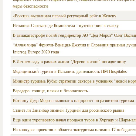
меры безопасности
«Россия» выполнила первый регулярный рейс в Женеву
Испания: Сантьяго де Компостела - путешествие в сказку
В авиакатастрофе погиб гендиректор АО "Дед Мороз" Олег Васил
“Аллея мира” Фриули-Венеция-Джулия и Словения признан луч
Interreg Europe 2020 года
В Летнем саду в рамках акции "Дерево жизни" посадят липу
Медицинский туризм в Испании: деятельность HM Hospitales
Министр туризма Кубы: стратегии сектора в условиях "новой но
Варадеро: солнце, пляжи и безопасность
Вотчину Деда Мороза включат в нацпроект по развитию туризма
Станет ли Занзибар зимней Турцией для российского рынка
Еще один туроператор начал продажи туров в Хургаду и Шарм-э
На конкурсе проектов в области экотуризма названы 17 победител