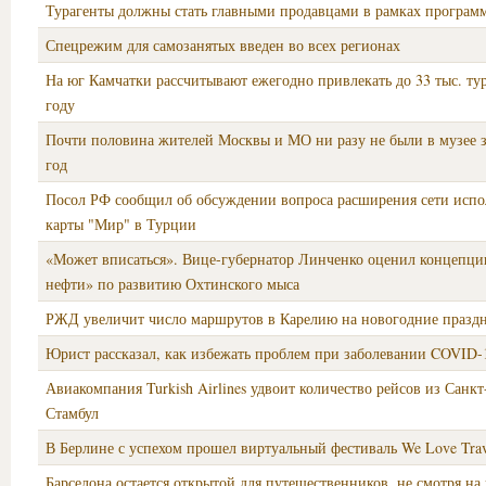
Турагенты должны стать главными продавцами в рамках програм
Спецрежим для самозанятых введен во всех регионах
На юг Камчатки рассчитывают ежегодно привлекать до 33 тыс. ту
году
Почти половина жителей Москвы и МО ни разу не были в музее 
год
Посол РФ сообщил об обсуждении вопроса расширения сети испо
карты "Мир" в Турции
«Может вписаться». Вице-губернатор Линченко оценил концепц
нефти» по развитию Охтинского мыса
РЖД увеличит число маршрутов в Карелию на новогодние празд
Юрист рассказал, как избежать проблем при заболевании COVID-
Авиакомпания Turkish Airlines удвоит количество рейсов из Санкт
Стамбул
В Берлине с успехом прошел виртуальный фестиваль We Love Trav
Барселона остается открытой для путешественников, не смотря на