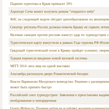
Падение турпотока в Крым превысит 30%
Аэропорт Сочи может получить режим "открытого неба"
ФАС на следующей неделе обсудит ценообразование на авиаперев
Сенатор: регионы России должны помочь Крыму не сорвать летни
Визовые санкции против россиян нанесут удар по туриндустрии 
Туристическую карту выпустили в рамках Года туризма РФ-Итали
Грядущий туристический сезон в Крыму пройдет успешно, увере
Турция перенесла введение новой визовой системы
MITT-2014: весь мир на одной выставке
Альгамбра распахнула двери Романтической беседки
Власти Варминско-Мазурского воеводства: Решение о расширен
может быть принято быстро
Российский союз туриндустрии: Заявления о приостановке выдач
необдуманные и непорядочные
Gazeta Wyborcza: Падение рубля не ослабляет желания калинингра