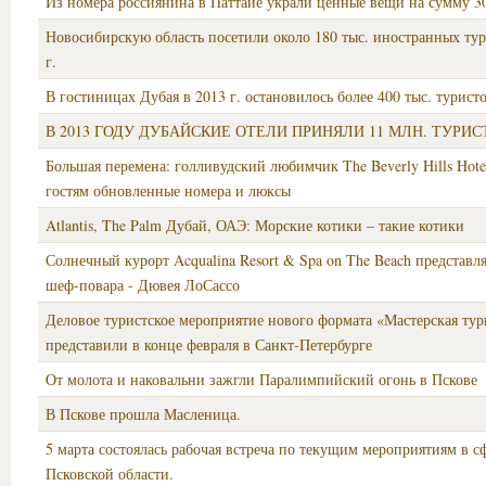
Из номера россиянина в Паттайе украли ценные вещи на сумму 30
Новосибирскую область посетили около 180 тыс. иностранных тур
г.
В гостиницах Дубая в 2013 г. остановилось более 400 тыс. турист
В 2013 ГОДУ ДУБАЙСКИЕ ОТЕЛИ ПРИНЯЛИ 11 МЛН. ТУРИС
Большая перемена: голливудский любимчик The Beverly Hills Hote
гостям обновленные номера и люксы
Atlantis, The Palm Дубай, ОАЭ: Морские котики – такие котики
Солнечный курорт Acqualina Resort & Spa on The Beach представл
шеф-повара - Дювея ЛоСассо
Деловое туристское мероприятие нового формата «Мастерская ту
представили в конце февраля в Санкт-Петербурге
От молота и наковальни зажгли Паралимпийский огонь в Пскове
В Пскове прошла Масленица.
5 марта состоялась рабочая встреча по текущим мероприятиям в с
Псковской области.