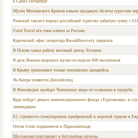
в Санкт-Петербург
Музеи Московского Кремля начали продавать билеты туристам чер
Римский таксист вернул российской туристке забытую сумку с €1
Coral Travel все-таки взялся за Россию
Карельский офис оператора RussiaDiscovery закрылся
В Пскове начал работу визовый центр Эстонии
В деле Военно-морского музея отследили 600 миллионов
В Крыму принимают только московские авиарейсы
На Кипре появится Диснейленд
В Финляндии пройдет Чемпионат мира по плаванью в проруби
Куда пойдут деньги компенсационного фонда «Турпомощи» в случ
ликвидации
ЕС стремится стимулировать прибрежный и морской туризм в Ев
Отели Сочи подешевели к Паралимпиаде
Шотландия приглашает в бесплатные круизы