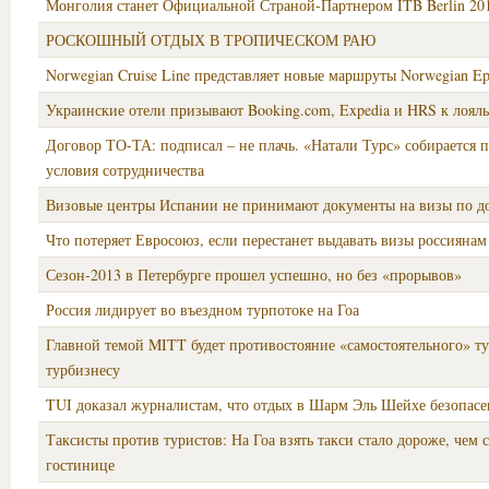
Монголия станет Официальной Страной-Партнером ITB Berlin 201
РОСКОШНЫЙ ОТДЫХ В ТРОПИЧЕСКОМ РАЮ
Norwegian Cruise Line представляет новые маршруты Norwegian Ep
Украинские отели призывают Booking.com, Expedia и HRS к лоял
Договор ТО-ТА: подписал – не плачь. «Натали Турс» собирается 
условия сотрудничества
Визовые центры Испании не принимают документы на визы по д
Что потеряет Евросоюз, если перестанет выдавать визы россиянам
Сезон-2013 в Петербурге прошел успешно, но без «прорывов»
Россия лидирует во въездном турпотоке на Гоа
Главной темой MITT будет противостояние «самостоятельного» т
турбизнесу
TUI доказал журналистам, что отдых в Шарм Эль Шейхе безопасе
Таксисты против туристов: На Гоа взять такси стало дороже, чем 
гостинице