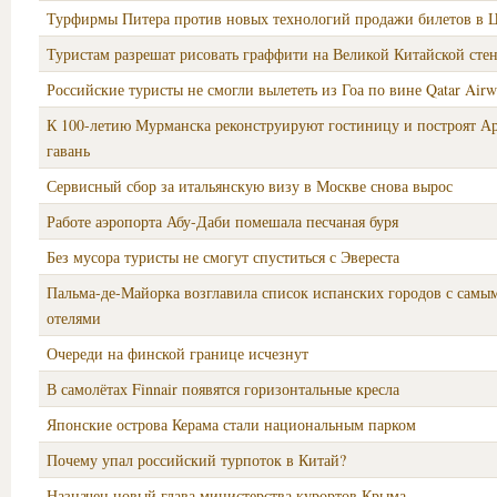
Турфирмы Питера против новых технологий продажи билетов в Ц
Туристам разрешат рисовать граффити на Великой Китайской сте
Российские туристы не смогли вылететь из Гоа по вине Qatar Airw
К 100-летию Мурманска реконструируют гостиницу и построят А
гавань
Сервисный сбор за итальянскую визу в Москве снова вырос
Работе аэропорта Абу-Даби помешала песчаная буря
Без мусора туристы не смогут спуститься с Эвереста
Пальма-де-Майорка возглавила список испанских городов с самы
отелями
Очереди на финской границе исчезнут
В самолётах Finnair появятся горизонтальные кресла
Японские острова Керама стали национальным парком
Почему упал российский турпоток в Китай?
Назначен новый глава министерства курортов Крыма