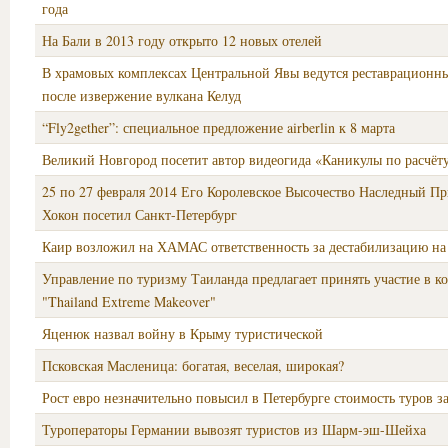
года
На Бали в 2013 году открыто 12 новых отелей
В храмовых комплексах Центральной Явы ведутся реставрационн
после извержение вулкана Келуд
“Fly2gether”: специальное предложение airberlin к 8 марта
Великий Новгород посетит автор видеогида «Каникулы по расчёт
25 по 27 февраля 2014 Его Королевское Высочество Наследный П
Хокон посетил Санкт-Петербург
Каир возложил на ХАМАС ответственность за дестабилизацию на
Управление по туризму Таиланда предлагает принять участие в к
"Thailand Extreme Makeover"
Яценюк назвал войну в Крыму туристической
Псковская Масленица: богатая, веселая, широкая?
Рост евро незначительно повысил в Петербурге стоимость туров з
Туроператоры Германии вывозят туристов из Шарм-эш-Шейха