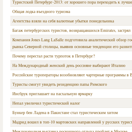
Туристский Петербург-2013: от хорошего пора переходить к лучш
Общая лодка въездного туризма
Агентства взяли на себя валютные убытки понедельника
Багаж петербургских туристов, возвращавшихся Emirates, застрял
Компания Jones Lang LaSalle подготовила аналитический обзор г
рынка Северной столицы, выявив основные тенденции его развит
Почему перестал расти турпоток в Петербург?
На Международный женский день россияне выбирают Италию
Российские туроператоры возобновляют чартерные программы в 
Туристы смогут увидеть резиденцию папы Римского
Инсбрук приглашает на пасхальную ярмарку
Непал увеличил туристический налог
Бункер бен Ладена в Пакистане стал туристическим хитом
Мадрид вошел в топ-10 мартовских направлений у русских турис
Международная выставка роскошного отдыха пройдет в Москве