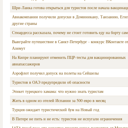
Шри-Ланка готова открыться для туристов после начала вакцинац
Авиакомпании получили допуски в Доминикану, Танзанию, Еги
другие страны
Стюардесса рассказала, почему не стоит готовить еду на борту сам
Выиграйте путешествие в Санкт-Петербург - конкурс ВКонтакте от
Азимут
На Кипре планируют отменить ПЦР-тесты для вакцинированных
авиапассажиров
Аэрофлот получил допуск на полеты на Сейшелы
Туристов в ОАЭ предупредили об опасности
Этикет турецкого хамама: что нужно знать туристам
Жить в одном из отелей Испании за 500 евро в месяц
Турция ожидает туристический бум на Новый год
В Питере не пить и не есть: туристов не испугали ограничения
IATA travel pass: что известно проекте ковид-паспортов от Межд