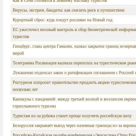
Как в Сочи готовятся к зимнему наплыву туристов
Вирусы, экстрим, бандиты: как снизить риск в путешествии
Курортный сброс: куда поедут россияне на Новый год
ЕС ужесточил визовый контроль и сбор биометрической информа
туристов
Гинцбург, глава центра Гамалеи, назвал закрытие границ исчерпа
мерой
Телеграмма Росавиация вызвала переполох на туристическом рын
Лукашенко подписал закон о ратификации соглашения с Россией 
Ростуризм попросит правительство продлить акцию туристическо
несколько лет
Каникулы с пандемией: между третьей волной и коллапсом европ
горнолыжного туризма
Туристам из-за рубежа станет проще получить российскую визу
Белоруссия закрывает выезд через наземные границы из-за корон
Российско-Китайская онлайн-конференция «Экосистема China Frie