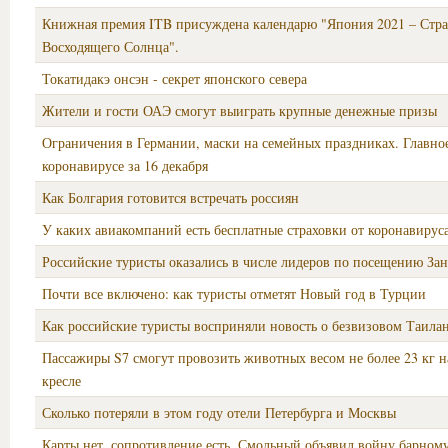
Книжная премия ITB присуждена календарю "Япония 2021 – Стр
Восходящего Солнца".
Токатидакэ онсэн - секрет японского севера
Жители и гости ОАЭ смогут выиграть крупные денежные призы
Ограничения в Германии, маски на семейных праздниках. Главно
коронавирусе за 16 декабря
Как Болгария готовится встречать россиян
У каких авиакомпаний есть бесплатные страховки от коронавирус
Российские туристы оказались в числе лидеров по посещению За
Почти все включено: как туристы отметят Новый год в Турции
Как российские туристы восприняли новость о безвизовом Таила
Пассажиры S7 смогут провозить животных весом не более 23 кг н
кресле
Сколько потеряли в этом году отели Петербурга и Москвы
Карты нет, сопротивление есть. Смольный объявил войну барном