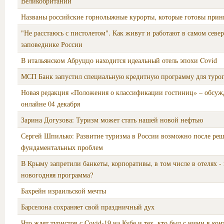
Великобритании
Названы российские горнолыжные курорты, которые готовы прин
"Не расстаюсь с пистолетом". Как живут и работают в самом севе
заповеднике России
В итальянском Абруццо находится идеальный отель эпохи Covid
МСП Банк запустил специальную кредитную программу для туро
Новая редакция «Положения о классификации гостиниц» – обсуж
онлайне 04 декабря
Зарина Догузова: Туризм может стать нашей новой нефтью
Сергей Шпилько: Развитие туризма в России возможно после ре
фундаментальных проблем
В Крыму запретили банкеты, корпоративы, в том числе в отелях - 
новогодняя программа?
Бахрейн израильской мечты
Барселона сохраняет свой праздничный дух
Что ждет туристов с Covid-19 на Кубе и тех, кто был с ними в кон