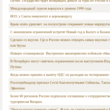
Путин: Государство будет возвращать деньги за туры по России и 
Международный туризм вернулся к уровню 1990 года
ВОЗ: у Санты иммунитет к коронавирусу
Крым опять удивляет: на полуострове открывают новые маршруты
С минимумом ограничений встретят Новый год в Калуге и Казан
Сделано со вкусом. Где в России можно отведать самых вкусных 
или буузы
Изящно спланировали. Внутренние авиаперевозки избежали обва
В Петербурге могут смягчить ограничения после выступления Вл
Путина
Когда можно принять к вычету НДС по расходам на тестировани
Роспотребнадзор признал Сovid благополучными Сейшелы, Танз
Эфиопию
Более 80 регионов России подписали соглашение о сотрудничеств
турсервисом Russpass
"Нельзя просто повесить замок". Ждать ли снятия ограничений в 