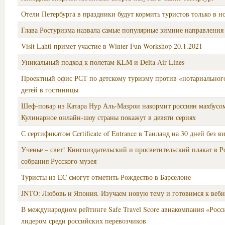
Отели Петербурга в праздники будут кормить туристов только в н
Глава Ростуризма назвала самые популярные зимние направления
Visit Lahti примет участие в Winter Fun Workshop 20.1.2021
Уникальный подход к полетам KLM и Delta Air Lines
Проектный офис РСТ по детскому туризму против «нотариального
детей в гостиницы
Шеф-повар из Катара Нур Аль-Мазрои накормит россиян махбусом
Кулинарное онлайн-шоу страны покажут в девяти сериях
С сертификатом Сertificate of Entrance в Таиланд на 30 дней без в
Ученье – свет! Книгоиздательский и просветительский плакат в Р
собрания Русского музея
Туристы из EC смогут отметить Рождество в Барселоне
JNTO: Любовь и Япония. Изучаем новую тему и готовимся к веб
В международном рейтинге Safe Travel Score авиакомпания «Росс
лидером среди российских перевозчиков