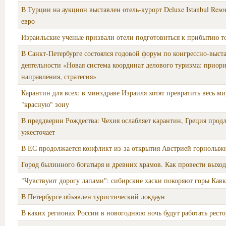
В Турции на аукцион выставлен отель-курорт Deluxe Istanbul Resor
евро
Израильские ученые призвали отели подготовиться к прибытию т
В Санкт-Петербурге состоялся годовой форум по конгрессно-выст
деятельности «Новая система координат делового туризма: приори
направления, стратегия»
Карантин для всех: в минздраве Израиля хотят превратить весь м
"красную" зону
В преддверии Рождества: Чехия ослабляет карантин, Греция продл
ужесточает
В ЕС продолжается конфликт из-за открытия Австрией горнолыжн
Город былинного богатыря и древних храмов. Как провести выхо
"Чувствуют дорогу лапами": сибирские хаски покоряют горы Кавк
В Петербурге объявлен туристический локдаун
В каких регионах России в новогоднюю ночь будут работать рест