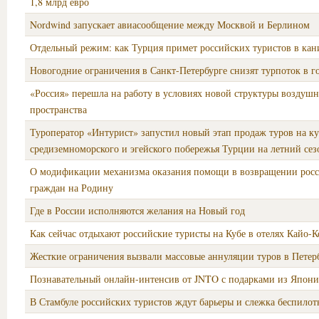
1,8 млрд евро
Nordwind запускает авиасообщение между Москвой и Берлином
Отдельный режим: как Турция примет российских туристов в ка
Новогодние ограничения в Санкт-Петербурге снизят турпоток в г
«Россия» перешла на работу в условиях новой структуры воздуш
пространства
Туроператор «Интурист» запустил новый этап продаж туров на к
средиземноморского и эгейского побережья Турции на летний сезо
О модификации механизма оказания помощи в возвращении рос
граждан на Родину
Где в России исполняются желания на Новый год
Как сейчас отдыхают российские туристы на Кубе в отелях Кайо-К
Жесткие ограничения вызвали массовые аннуляции туров в Петер
Познавательный онлайн-интенсив от JNTO с подарками из Япон
В Стамбуле российских туристов ждут барьеры и слежка беспилот