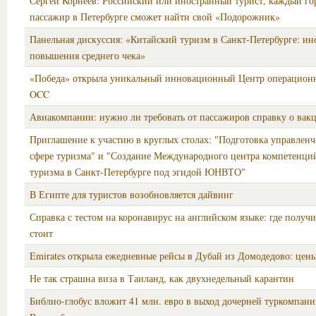
Сергей Корнеев: Российский или иностранный турист, каждый г
пассажир в Петербурге сможет найти свой «Подорожник»
Панельная дискуссия: «Китайский туризм в Санкт-Петербурге: и
повышения среднего чека»
«Победа» открыла уникальный инновационный Центр операционн
OCC
Авиакомпании: нужно ли требовать от пассажиров справку о вак
Приглашение к участию в круглых столах: "Подготовка управленч
сфере туризма" и "Создание Международного центра компетенций
туризма в Санкт-Петербурге под эгидой ЮНВТО"
В Египте для туристов возобновляется дайвинг
Справка с тестом на коронавирус на английском языке: где получи
стоит
Emirates открыла ежедневные рейсы в Дубай из Домодедово: цен
Не так страшна виза в Таиланд, как двухнедельный карантин
Библио-глобус вложит 41 млн. евро в выход дочерней туркомпан