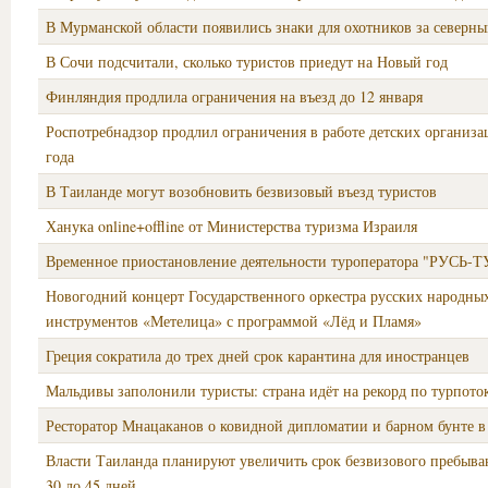
В Мурманской области появились знаки для охотников за северн
В Сочи подсчитали, сколько туристов приедут на Новый год
Финляндия продлила ограничения на въезд до 12 января
Роспотребнадзор продлил ограничения в работе детских организа
года
В Таиланде могут возобновить безвизовый въезд туристов
Ханука online+offline от Министерства туризма Израиля
Временное приостановление деятельности туроператора "РУСЬ-Т
Новогодний концерт Государственного оркестра русских народны
инструментов «Метелица» с программой «Лёд и Пламя»
Греция сократила до трех дней срок карантина для иностранцев
Мальдивы заполонили туристы: страна идёт на рекорд по турпото
Ресторатор Мнацаканов о ковидной дипломатии и барном бунте в
Власти Таиланда планируют увеличить срок безвизового пребыва
30 до 45 дней