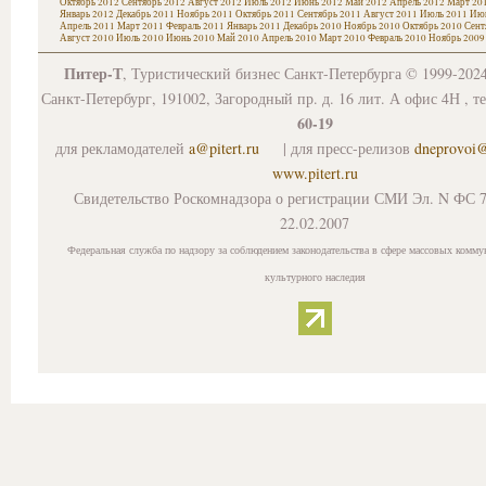
Октябрь 2012
Сентябрь 2012
Август 2012
Июль 2012
Июнь 2012
Май 2012
Апрель 2012
Март 20
Январь 2012
Декабрь 2011
Ноябрь 2011
Октябрь 2011
Сентябрь 2011
Август 2011
Июль 2011
Июн
Апрель 2011
Март 2011
Февраль 2011
Январь 2011
Декабрь 2010
Ноябрь 2010
Октябрь 2010
Сент
Август 2010
Июль 2010
Июнь 2010
Май 2010
Апрель 2010
Март 2010
Февраль 2010
Ноябрь 2009
Питер-Т
, Туристический бизнес Санкт-Петербурга © 1999-202
Санкт-Петербург, 191002, Загородный пр. д. 16 лит. А офис 4Н , т
60-19
для рекламодателей
a@pitert.ru
| для пресс-релизов
dneprovoi
www.pitert.ru
Свидетельство Роскомнадзора о регистрации СМИ Эл. N ФС 7
22.02.2007
Федеральная служба по надзору за соблюдением законодательства в сфере массовых комму
культурного наследия