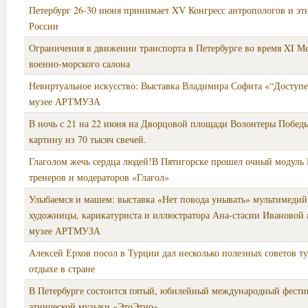
Петербург 26-30 июня принимает XV Конгресс антропологов и эт
России
Ограничения в движении транспорта в Петербурге во время XI 
военно-морского салона
Невиртуальное искусство: Выставка Владимира Софита «“Доступен
музее АРТМУЗА
В ночь с 21 на 22 июня на Дворцовой площади Волонтеры Побед
картину из 70 тысяч свечей.
Глаголом жечь сердца людей!В Пятигорске прошел очный модуль
тренеров и модераторов «Глагол»
Улыбаемся и машем: выставка «Нет повода унывать» мультимеди
художницы, карикатуриста и иллюстратора Ана-стасии Ивановой 
музее АРТМУЗА
Алексей Ерхов посол в Турции дал несколько полезных советов т
отдыхе в стране
В Петербурге состоится пятый, юбилейный международный фести
этнической музыки «ЭтоЭтно»