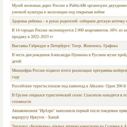
Музей железных дорог России и PublicARt организуют двухдневн
уличной культуры в экспозиции под открытым небом
Здоровье ребенка – в руках родителей: собираем детскую аптечку
В 14 городах России экспонируется 2 000 апартаментов, 60% из 
продажу в 2022–2023 гг
Выставка Габриадзе в Петербурге: Театр. Живопись. Графика
В честь дня рождения Александра Пушкина в Русском музее пройд
детей
Минцифры России подвело итоги реализации программы киберги
году
Российские туристы попали под камнепад в Абхазии: Один 200-й
В Грузии открылся туристический сезон: Спасатели находятся в п
готовности
Авиакомпания "ИрАэро" выполнила первый после пандемии прям
маршруту Иркутск - Ханой
Теплоход «Беломорье» открыл летнюю навигацию на Соловки в А