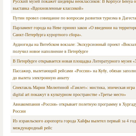
Русский музей покажет шедевры неоклассиков: В Корпусе Бенуа 
выставка «Вдохновленные классикой»
Путин провел совещание по вопросам развития туризма в Дагест
Парламент города на Неве принял закон «О введении на территор
Санкт‑Петербурга курортного сбора».
Аудиогиды на Витебском вокзале: Экскурсионный проект «Вокза
получил новое наполнение в Петербурге
В Петербурге открывается новая площадка Литературного музея 
Пассажир, вылетающий рейсами «России» на Кубу, обязан заполни
до вылета электронную анкету
Спектакль Марии Милютиной «Гамлет»: мистика, эпическая игра 
digital art покажут в культурном пространстве «Третье место»
Авиакомпания «Россия» открывает полетную программу в Хургад
России
Из израильского аэропорта города Хайфы вылетел первый за 4 год
международный рейс