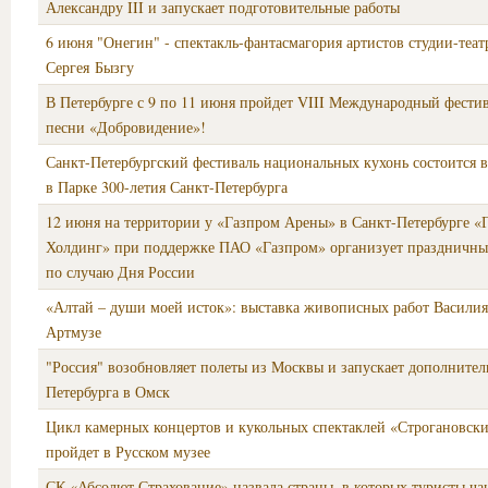
Александру III и запускает подготовительные работы
6 июня "Онегин" - спектакль-фантасмагория артистов студии-теат
Сергея Бызгу
В Петербурге с 9 по 11 июня пройдет VIII Международный фести
песни «Добровидение»!
Санкт-Петербургский фестиваль национальных кухонь состоится 
в Парке 300-летия Санкт-Петербурга
12 июня на территории у «Газпром Арены» в Санкт-Петербурге 
Холдинг» при поддержке ПАО «Газпром» организует праздничны
по случаю Дня России
«Алтай – души моей исток»: выставка живописных работ Василия
Артмузе
"Россия" возобновляет полеты из Москвы и запускает дополнител
Петербурга в Омск
Цикл камерных концертов и кукольных спектаклей «Строгановск
пройдет в Русском музее
СК «Абсолют Страхование» назвала страны, в которых туристы ча