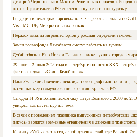
Дмитрий Чернышенко и Максим Решетников провели в Координ
центре Правительства РФ стратегическую сессию по туризму
В Турции в некоторых торговых точках заработала оплата по СБП
Visa, MC, UP, Мир российских банков
Порядок изъятия загранпаспортов у россиян определен законом
Земли гослесфонда Ленобласти смогут работать на туризм
Дубай обогнал Нью-Йорк и Париж в списке лучших городов мира
29 июня - 2 июля 2023 года в Петербурге состоится XXХ Петербу
фестиваль джаза «Свинг Белой ночи»
Илья Уманский: Введение невозвратного тарифа для гостиниц – о
насущных мер стимулирования развития туризма в РФ
Сегодня 14.06 в Ботаническом саду Петра Великого с 20:00 до 23
увидеть, как цветет царица ночи
В связи с проведением праздника выпускников петербургских шк
паруса» вводятся временные ограничения в движении транспорта
Картину «Узбечка» о легендарной девушке-снайпере Великой Оте