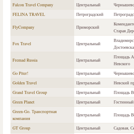
Falcon Travel Company
Центральный
Чернышевс
FELINA TRAVEL
Петроградский
Петроградс
Комендант
FlyCompany
Приморский
Старая Дер
Владимирс
Fox Travel
Центральный
Достоевска
Площадь А
Fremad Russia
Центральный
Невского
Go Piter!
Центральный
Чернышевс
Golden Travel
Центральный
Невский п
Grand Travel Group
Центральный
Площадь В
Green Planet
Центральный
Гостинный
Green-Go. Транспортная
Центральный
Площадь В
компания
GT Group
Центральный
Садовая, 