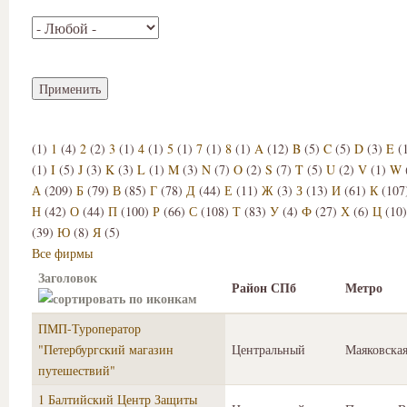
(1)
1
(4)
2
(2)
3
(1)
4
(1)
5
(1)
7
(1)
8
(1)
A
(12)
B
(5)
C
(5)
D
(3)
E
(
(1)
I
(5)
J
(3)
K
(3)
L
(1)
M
(3)
N
(7)
O
(2)
S
(7)
T
(5)
U
(2)
V
(1)
W
А
(209)
Б
(79)
В
(85)
Г
(78)
Д
(44)
Е
(11)
Ж
(3)
З
(13)
И
(61)
К
(107
Н
(42)
О
(44)
П
(100)
Р
(66)
С
(108)
Т
(83)
У
(4)
Ф
(27)
Х
(6)
Ц
(10
(39)
Ю
(8)
Я
(5)
Все фирмы
Заголовок
Район СПб
Метро
ПМП-Туроператор
"Петербургский магазин
Центральный
Маяковска
путешествий"
1 Балтийский Центр Защиты