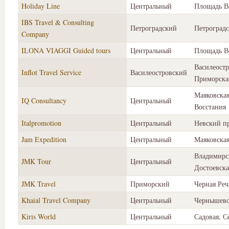
Holiday Line
Центральный
Площадь В
IBS Travel & Consulting
Петроградский
Петроградс
Company
ILONA VIAGGI Guided tours
Центральный
Площадь В
Василеостр
Inflot Travel Service
Василеостровский
Приморска
Маяковска
IQ Consultancy
Центральный
Восстания
Italpromotion
Центральный
Невский п
Jam Expedition
Центральный
Маяковска
Владимирс
JMK Tour
Центральный
Достоевска
JMK Travel
Приморский
Черная Реч
Khaial Travel Company
Центральный
Чернышевс
Kiris World
Центральный
Садовая, 