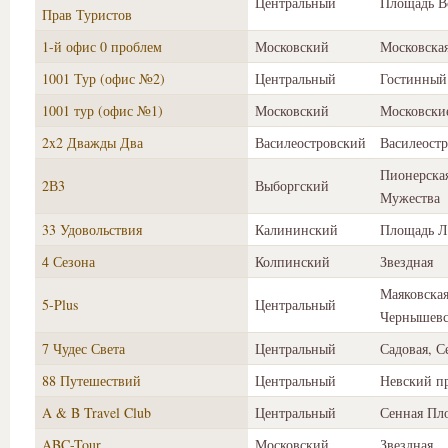
Центральный
Площадь В
Прав Туристов
1-й офис 0 проблем
Московский
Московска
1001 Тур (офис №2)
Центральный
Гостинный
1001 тур (офис №1)
Московский
Московски
2x2 Дважды Два
Василеостровский
Василеостр
Пионерска
2В3
Выборгский
Мужества
33 Удовольствия
Калининский
Площадь Л
4 Сезона
Колпинский
Звездная
Маяковская
5-Plus
Центральный
Чернышевс
7 Чудес Света
Центральный
Садовая, 
88 Путешествий
Центральный
Невский п
A & B Travel Club
Центральный
Сенная Пл
ABC-Tour
Московский
Звездная