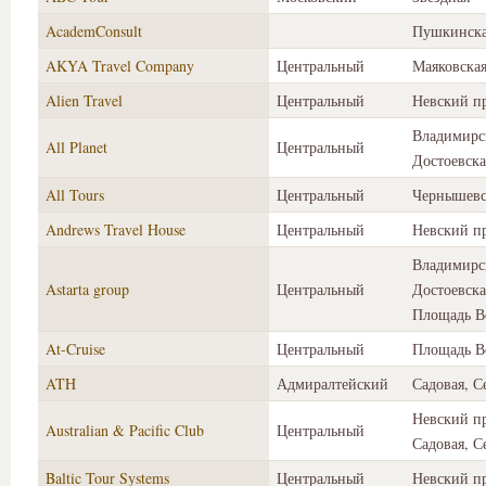
AcademConsult
Пушкинск
AKYA Travel Company
Центральный
Маяковска
Alien Travel
Центральный
Невский п
Владимирс
All Planet
Центральный
Достоевска
All Tours
Центральный
Чернышевс
Andrews Travel House
Центральный
Невский п
Владимирс
Astarta group
Центральный
Достоевска
Площадь В
At-Cruise
Центральный
Площадь В
ATH
Адмиралтейский
Садовая, 
Невский пр
Australian & Pacific Club
Центральный
Садовая, 
Baltic Tour Systems
Центральный
Невский п