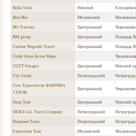
Bella Vista
Невский
Елизаровс
Best Bus
Московский
Московска
BO Travelex
Центральный
Чернышевс
BSI group
Центральный
Площадь В
Carlson Wagonlit Travel
Центральный
Площадь В
Cedar Grass Белое Море
Чкаловская
CGTT-Voyages
Центральный
Невский п
City Guide
Петроградский
Петроградс
Cеть Турагентств ФАБРИКА
Центральный
Чернышевс
ТУРОВ
Deep Tour
Центральный
Невский п
DEKO Ltd. Travel Company
Петроградский
Петроградс
Diamond Tours
Петроградский
Петроградс
Exporeisen Tour
Московский
Московска