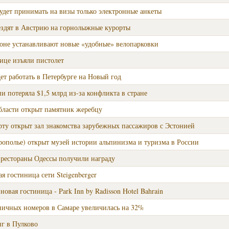
будет принимать на визы только электронные анкеты
 ездят в Австрию на горнолыжные курорты
оне устанавливают новые «удобные» велопарковки
ице изъяли пистолет
дет работать в Петербурге на Новый год
и потеряла $1,5 млрд из-за конфликта в стране
бласти открыт памятник жеребцу
ту открыт зал знакомства зарубежных пассажиров с Эстонией
рополье) открыт музей истории альпинизма и туризма в России
рестораны Одессы получили награду
я гостиница сети Steigenberger
новая гостиница - Park Inn by Radisson Hotel Bahrain
иничных номеров в Самаре увеличилась на 32%
г в Пулково