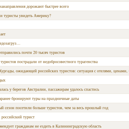
ианаправления дорожают быстрее всего
ши туристы увидеть Америку?
ает
недозагруз…
отправились почти 20 тысяч туристов
 туристов пострадали от недобросовестного турагенства
ургады, ожидающей российских туристов: ситуация с отелями, ценами, 
дых
алась у берегов Австралии, пассажирам удалось спастись
аранее бронируют туры на праздничные даты
й сезон посетили больше туристов, чем за весь прошлый год
 российский турист
ендует гражданам не ездить в Калининградскую область