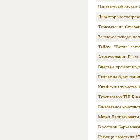
Неизвестный открыл с
Директор красноярск
Туркомпании Ставро
За плохое поведение 
Тайфун "Вутип" затр
Авиакомпании РФ за 
Впервые пройдет круи
Египет не будет прин
Китайским туристам з
Туроператор TUI Russ
Генеральное консульс
Музеи Лаппеенранты 
В зоопарк Коркеасаар
Границу пересекли 87