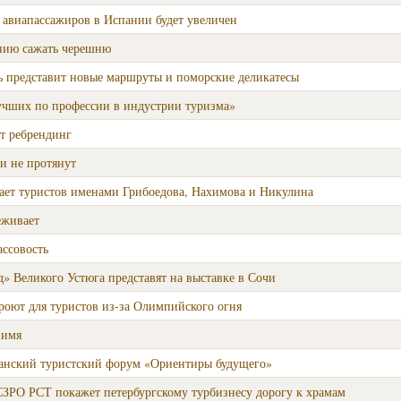
 авиапассажиров в Испании будет увеличен
нию сажать черешню
ь представит новые маршруты и поморские деликатесы
учших по профессии в индустрии туризма»
т ребрендинг
 и не протянут
ет туристов именами Грибоедова, Нахимова и Никулина
еживает
ассовость
» Великого Устюга представят на выставке в Сочи
роют для туристов из-за Олимпийского огня
 имя
занский туристский форум «Ориентиры будущего»
ЗРО РСТ покажет петербургскому турбизнесу дорогу к храмам