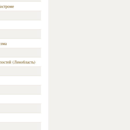
Костроме
изма
остей (Ленобласть)