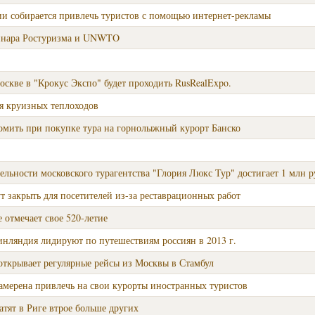
ии собирается привлечь туристов с помощью интернет-рекламы
минара Ростуризма и UNWTO
Москве в "Крокус Экспо" будет проходить RusRealExpo.
я круизных теплоходов
номить при покупке тура на горнолыжный курорт Банско
ельности московского турагентства "Глория Люкс Тур" достигает 1 млн р
т закрыть для посетителей из-за реставрационных работ
 отмечает свое 520-летие
инляндия лидируют по путешествиям россиян в 2013 г.
открывает регулярные рейсы из Москвы в Стамбул
амерена привлечь на свои курорты иностранных туристов
атят в Риге втрое больше других