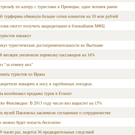
трельбу по катеру с туристами в Приморье, один человек ранен
ой турфирмы обманула больше сотни клиентов на 10 млн рублей
полья смогут получить аккредитацию в ближайшем МФЦ
туристов накажут
онул туристические достопримечательности во Вьетнаме
8 месяцев увеличили перевозку пассажиров на 16%
з "за отмену виз"
имать туристов из Ирана
апретили ковырять в носу в зарубежных поездках
ia возобновил продажи туров в Египет
тво Финляндии: В 2013 году число виз вырастет на 15%
и музей Павловска заключили соглашение о сотрудничестве
и можно будет попасть бесплатно
9 тысяч раз, ведется 36 предварительных следствий