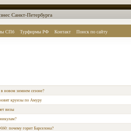
знес Санкт-Петербурга
мы СПб
Турфирмы РФ
Контакт
Поиск по сайту
в новом зимнем сезоне?
бновят круизы по Амуру
яет визы
аникулам?
€60: почему горит Барселона?