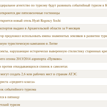
деральное агентство по туризму будут развивать событийный туризм в 
 откроются две пятизвезочные гостиницы
ткроется новый отель Hyatt Regency Sochi
паспортов выдано в Архангельской области за 9 месяцев
тор предложил использовать имена знаменитых земляков в развитии тур
ивную туристическую кампанию в Литве
оекты, нарушающие исторически выверенную стилистику старинных креп
го сезона 2013/2014 аэропорта «Пулково»
 против откидывающихся спинок в самолетах
могут создать 2,6 млн рабочих мест в странам АТЭС
уриста «среднего класса»
нок событийного туризма
тся в пятницу
етский туризм