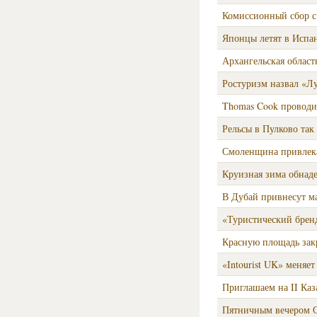
Комиссионный сбор с
Японцы летят в Испа
Архангельская област
Ростуризм назвал «Л
Thomas Cook проводи
Рельсы в Пулково так
Смоленщина привлека
Круизная зима обнад
В Дубай привнесут м
«Туристический бренд
Красную площадь зак
«Intourist UK» меняет
Приглашаем на II Ка
Пятничным вечером С