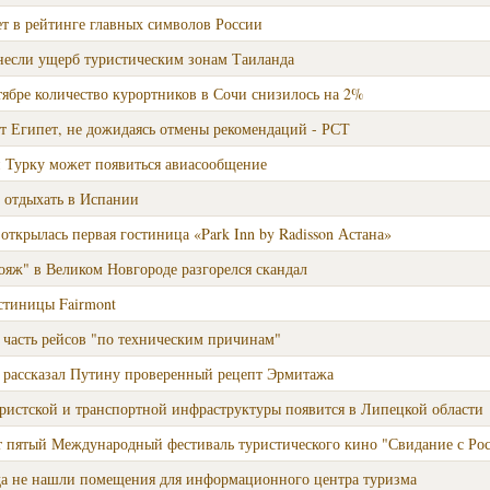
т в рейтинге главных символов России
если ущерб туристическим зонам Таиланда
тябре количество курортников в Сочи снизилось на 2%
т Египет, не дожидаясь отмены рекомендаций - РСТ
 Турку может появиться авиасообщение
 отдыхать в Испании
 открылась первая гостиница «Park Inn by Radisson Астана»
яж" в Великом Новгороде разгорелся скандал
стиницы Fairmont
а часть рейсов "по техническим причинам"
рассказал Путину проверенный рецепт Эрмитажа
ристской и транспортной инфраструктуры появится в Липецкой области
 пятый Международный фестиваль туристического кино "Свидание с Ро
а не нашли помещения для информационного центра туризма