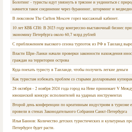
Болотинг - туристы идут увязнуть в трясине и уединиться с приро
начнется такое соединение через бураниниг, шторминг и медведи
В люксовом The Carlton Moscow горел массажный кабинет.
10 лет КВБ СПб: В 2023 году конгрессно-выставочный бизнес при
экономику Петербурга около 60,7 млрд рублей
С приближением высокого сезона турпоток из РФ в Таиланд выро
Власти Шри-Ланки начали проверки законности нахождения ино
граждан на территории острова
Куда поехать туристу в Таиланде, чтобы получить легкие деньги
Как туристам избежать проблем со старыми долларовыми купюра
28 октября - 2 ноября 2024 года город на Неве принимает V Меж
юношеский конкурс исполнителей на ударных инструментах
Второй день конференции по креативным индустриям в туризме е
провели в стенах Законодательного Собрания Санкт‑Петербурга
Илья Баннов: Количество детских туристических и культурных пр
Петербурге будет расти.