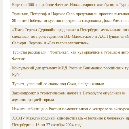
Еще три 300-х в районе Фетхие. Новая авария с автобусом в Турц
Эрмитаж, Петергоф и Царское Село представили проекты выставок
80-летие Победы, искусство портрета и сокровища Дома Романов
«Театр Терезы Дуровой» представит в Петербурге музыкально-поэ
спектакли по произведениям В.В.Маяковского и А.С. Пушкина «
Сальери. Версия» и «Без галош элегантнее»
Туристы рассказали "Фонтанке", как кувыркались в турецком авто
Фетхие
Консульский департамент МИД России: Вниманию российских ту
Кубе!
Турист, упавший со скалы под Сочи, найден живым
Законопроект о туристическом налоге в Петербурге опубликован
администрацией города
Изжить небылицы о России поможет закон о контроле за экскурс
ХХХIV Международный кинофестиваль «Послание к человеку» пр
Петербурге с 18 по 27 октября 2024 года