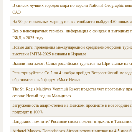
В список лучших городов мира по версии National Geographic во
ОАЭ
На 90 региональных маршрутов в Ленобласти выйдут 450 новых а
Все о невозвратных тарифах, информация о скидках и выгодных 
РЖД в 2025 году
Новые даты проведения международной средиземноморской тури
выставки IMTM-2025 названы в Израиле
Вышли под залог: Семья российских туристов на Шри-Ланке на св
Регистрируйтесь: Со 2 по 4 ноября пройдет Всероссийский моло
образовательный форум «Мы с Невы»
The St. Regis Maldives Vommuli Resort представляет программу пр
сезона: Новый год на Мальдивах
Загруженность апарт-отелей на Невском проспекте в новогодние 
подходит к 100%
Пандемию помните? Россияне снова полетят отдыхать в Танзани
Airhotel Moscow Domodedovo Airport готовит завтрак на 4,5 часа б