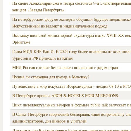
На сцене Александринского театра состоится 9-й Благотворительн
концерт «Звезды Петербурга»
На петербургском форуме эксперты обсудили будущее медицинско
Искусственный интеллект и индивидуальный подход
Выставку японской миниатюрной скульптуры нэцкэ XVIII-XX век
Эрмитаже
Глава МИД КНР Ван И: В 2024 году более половины от всех ино
туристов в РФ приехали из Китая
МИД Россия готовит безвизовые соглашения с рядом стран
Нужна ли страховка для въезда в Мексику?
Путешествие в мир искусства Ибероамерики - лекция 08.10 в РГО
В Петербурге прошел ARCH & HOTELS FORUM REGIONS
Цикл интеллектуальных вечеров в формате public talk запускает п
В Санкт-Петербурге творческий беспорядок чаще встречается у с
администраторов, дизайнеров и учителей
Для отдыха на Красном море в Египте россияне уже пакуют чемо