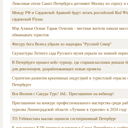
Люксовые отели Санкт-Петербурга догоняют Москву по спросу и
Между РФ и Саудовской Аравией будут летать российский Red Wi
саудовский Flynas
Мэр Аланьи Осман Тарык Озчелик - местные жители начали масс
обманывать туристов
Фигуру бога Велеса убрали из нацпарка "Русский Север"
Скульптуры Летнего сада Русского музея укрыли на зимний пери
В Петербурге прошел кейс-турнир, где старшеклассники решали б
для девелоперов, разрабатывающих новые проекты
Стратегию развития креативных индустрий и туристской отрасли
Петербурге
Вся Япония с Сакура Турс! JAL: Приглашение на вебинар!
Приглашение на конкурс профессионального мастерства среди ра
туризма Ленинградской области «Лучшие в туризме» в 2024 году
ТО Узбекистана высоко оценили гостеприимный Петербург
К-рор группа X:IN впервые выступит в Санкт-Петербурге в ноябр