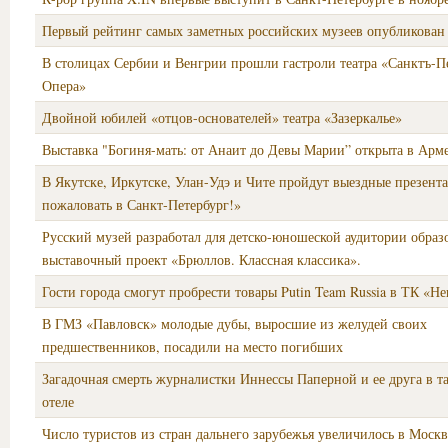
Первый рейтинг самых заметных российских музеев опубликован 
В столицах Сербии и Венгрии прошли гастроли театра «Санктъ-П
Опера»
Двойной юбилей «отцов-основателей» театра «Зазеркалье»
Выставка "Богиня-мать: от Анаит до Девы Марии” открыта в Арм
В Якутске, Иркутске, Улан-Удэ и Чите пройдут выездные презент
пожаловать в Санкт‑Петербург!»
Русский музей разработал для детско-юношеской аудитории образ
выставочный проект «Брюллов. Классная классика».
Гости города смогут пробрести товары Putin Team Russia в ТК «Н
В ГМЗ «Павловск» молодые дубы, выросшие из желудей своих
предшественников, посадили на место погибших
Загадочная смерть журналистки Иннессы Паперной и ее друга в 
отеле
Число туристов из стран дальнего зарубежья увеличилось в Москв