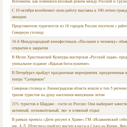
Вспомним, как изменялся визовый режим между Россией и Грузи
С 10 октября возобновит свою работу выставка к 100-летию граж
авиации
Представители турагентств из 18 городов России посетили с раб
Северную столицу
34-й Международный кинофестиваль «Послание к человеку» объя
открытия и закрытия
В Музее Христианской Культуры мастерская «Русский ладан» пред
уникальное издание «Вдыхая богослужение»
В Петербурге пройдут праздничные мероприятия, приуроченные 
театра "Сатирикон"
Северная столица и Ленинградская область вошли в топ-5 регион
тратам туристов на душу населения минувшим летом
21% туристов в Шардже - гости из России: Они выбирают качест
активный, познавательный, эко- и пляжный отдых
В рамках проекта «Дети рисуют в Храме» ГМ «Исаакиевский со
им. А.Л. Штиглица пройдут мастер классы в Спасе на Крови, Фео