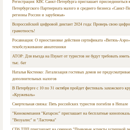
Регистрация: КВС Санкт-Петербурга приглашает присоединиться к
Петербургского Партнериата малого и среднего бизнеса «Санкт-Пе
регионы России и зарубежья»
Всероссийский цифровой диктант 2024 года: Проверь свою цифр
грамотность!
Росавиация: О приостановке действия сертификата «Витязь-Аэро»
техобслуживание авиатехники
АТОР: Для въезда на Пхукет от туристов не будут требовать иметь
тыс. бат
Наталья Костенко: Легализация гостевых домов не предусматрива
дополнительных налогов
В Петербурге с 10 по 31 октября пройдет фестиваль захожского кр
«Кружеваль»
Смертельная связка: Пять российских туристов погибли в Непале
"Кинокомпания "Катарсис" приглашает на бесплатные кинопоказ
"Визуалис" и "Ласточка"
СПб ТПП приглашает на семинар "Правовые аспекты успешной ре