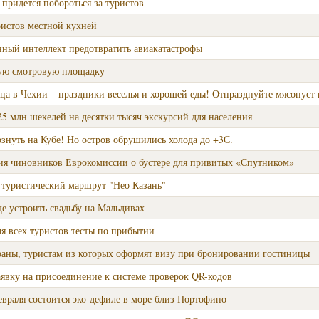
придется побороться за туристов
ристов местной кухней
нный интеллект предотвратить авиакатастрофы
ую смотровую площадку
а в Чехии – праздники веселья и хорошей еды! Отпразднуйте мясопуст 
5 млн шекелей на десятки тысяч экскурсий для населения
рзнуть на Кубе! Но остров обрушились холода до +3С.
ния чиновников Еврокомиссии о бустере для привитых «Спутником»
 туристический маршрут "Нео Казань"
е устроить свадьбу на Мальдивах
я всех туристов тесты по прибытии
раны, туристам из которых оформят визу при бронировании гостиницы
явку на присоединение к системе проверок QR-кодов
февраля состоится эко-дефиле в море близ Портофино