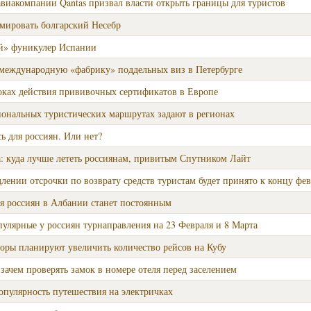
авиакомпании Qantas призвал власти открыть границы для туристов
ировать болгарский Несебр
й» фуникулер Испании
международную «фабрику» поддельных виз в Петербурге
оках действия прививочных сертификатов в Европе
иональных туристических маршрутах задают в регионах
 для россиян. Или нет?
: куда лучше лететь россиянам, привитым Спутником Лайт
лении отсрочки по возврату средств туристам будет принято к концу фев
я россиян в Албании станет постоянным
улярные у россиян турнаправления на 23 Февраля и 8 Марта
оры планируют увеличить количество рейсов на Кубу
 зачем проверять замок в номере отеля перед заселением
опулярность путешествия на электричках