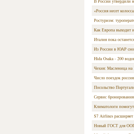
В России утвердили н
«Россия несет колосс
Ростуризм: туроперат
Как Европа выходит и
Италия пока останетс
Из России в ЮАР сно
Hida Osaka - 200 вод
Чехия: Масленица на 
Число поездок россия
Посольство Португал
Сервис бронирования 
Климатологи помогут
S7 Airlines расширяе
Новый ГОСТ для ОО