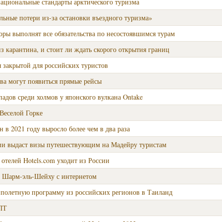
ациональные стандарты арктического туризма
альные потери из-за остановки въездного туризма»
оры выполнят все обязательства по несостоявшимся турам
з карантина, и стоит ли ждать скорого открытия границ
я закрытой для российских туристов
ва могут появиться прямые рейсы
опадов среди холмов у японского вулкана Ontake
Веселой Горке
н в 2021 году выросло более чем в два раза
ии выдаст визы путешествующим на Мадейру туристам
отелей Hotels.com уходит из России
 Шарм-эль-Шейху с интернетом
т полетную программу из российских регионов в Таиланд
ПТ