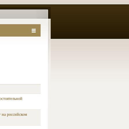
остоятельной
у на российском