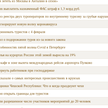
м лететь из Москвы в Анталию в сезон»
om выплатить назначенный ФАС штраф в 1,3 млрд руб.
з реестра двух туроператоров по внутреннему туризму за грубые наруш
игнорируют новую волну коронавируса
ринимать туристов с 4 февраля
л о подорожании туров из-за нового закона
особенностях пятой волны Covid в Петербурге
лья на курортах России этой зимой выросла на 19%
 кафе в зоне вылета международных рейсов аэропорта Пулково
ернуть работников при господдержке
сказали о самых интересных происшествиях в круизах
дники Чешской Республики: Что и когда празднуют чехи
ю открыть границы для туристов
ли разрешенное число участников мероприятий до 20 человек