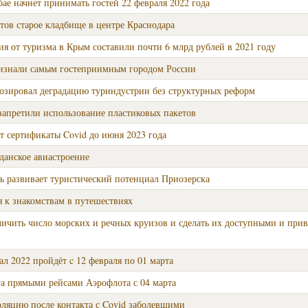
ае начнет принимать гостей 22 февраля 2022 года
тов старое кладбище в центре Краснодара
я от туризма в Крым составили почти 6 млрд рублей в 2021 году
изнали самым гостеприимным городом России
озировал деградацию туриндустрии без структурных реформ
запретили использование пластиковых пакетов
т сертификаты Covid до июня 2023 года
данское авиастроение
ь развивает туристический потенциал Приозерска
я к знакомствам в путешествиях
личить число морских и речных круизов и сделать их доступными и при
л 2022 пройдёт c 12 февраля по 01 марта
га прямыми рейсами Аэрофлота с 04 марта
ляцию после контакта с Covid заболевшими