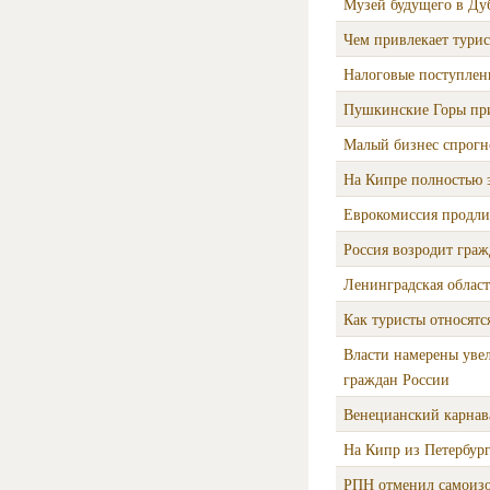
Музей будущего в Дуб
Чем привлекает турис
Налоговые поступлени
Пушкинские Горы пр
Малый бизнес спрогн
На Кипре полностью 
Еврокомиссия продли
Россия возродит граж
Ленинградская област
Как туристы относятс
Власти намерены уве
граждан России
Венецианский карнава
На Кипр из Петербур
РПН отменил самоизо