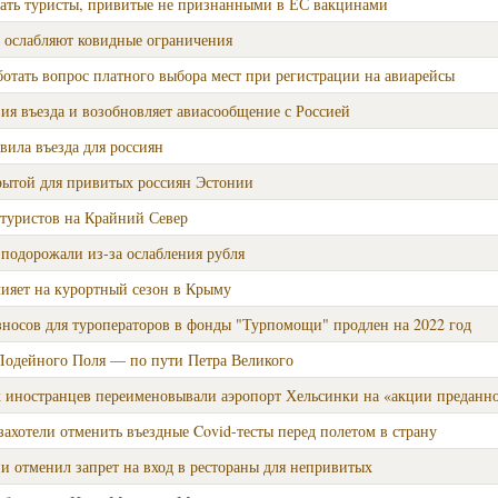
ать туристы, привитые не признанными в ЕС вакцинами
ы ослабляют ковидные ограничения
ботать вопрос платного выбора мест при регистрации на авиарейсы
ия въезда и возобновляет авиасообщение с Россией
авила въезда для россиян
крытой для привитых россиян Эстонии
 туристов на Крайний Север
подорожали из-за ослабления рубля
лияет на курортный сезон в Крыму
носов для туроператоров в фонды "Турпомощи" продлен на 2022 год
Лодейного Поля — по пути Петра Великого
х иностранцев переименовывали аэропорт Хельсинки на «акции преданн
хотели отменить въездные Covid-тесты перед полетом в страну
и отменил запрет на вход в рестораны для непривитых