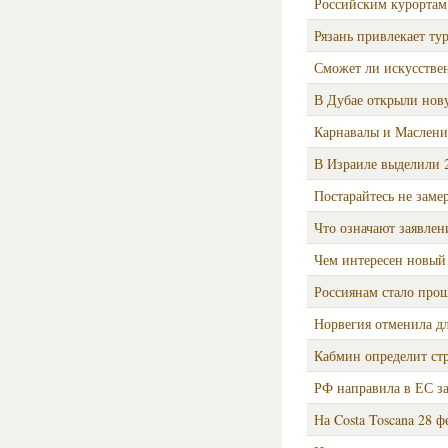
Российским курортам 
Рязань привлекает ту
Сможет ли искусстве
В Дубае открыли нов
Карнавалы и Маслениц
В Израиле выделили 2
Постарайтесь не заме
Что означают заявле
Чем интересен новый
Россиянам стало прощ
Норвегия отменила дл
Кабмин определит ст
РФ направила в ЕС за
На Costa Toscana 28 