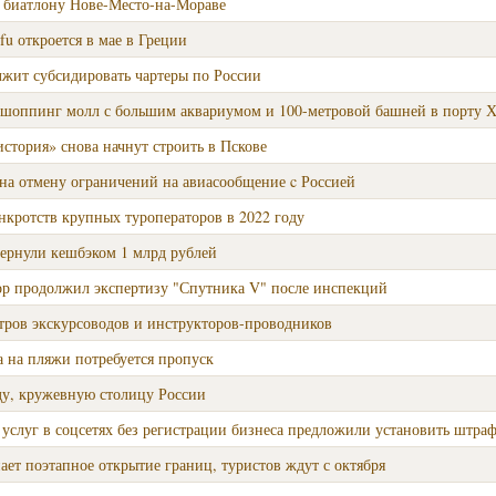
о биатлону Нове-Место-на-Мораве
fu откроется в мае в Греции
лжит субсидировать чартеры по России
 - шоппинг молл с большим аквариумом и 100-метровой башней в порту Х
стория» снова начнут строить в Пскове
на отмену ограничений на авиасообщение c Россией
нкротств крупных туроператоров в 2022 году
вернули кешбэком 1 млрд рублей
ор продолжил экспертизу "Спутника V" после инспекций
тров экскурсоводов и инструкторов-проводников
 на пляжи потребуется пропуск
ду, кружевную столицу России
 услуг в соцсетях без регистрации бизнеса предложили установить штра
ает поэтапное открытие границ, туристов ждут с октября