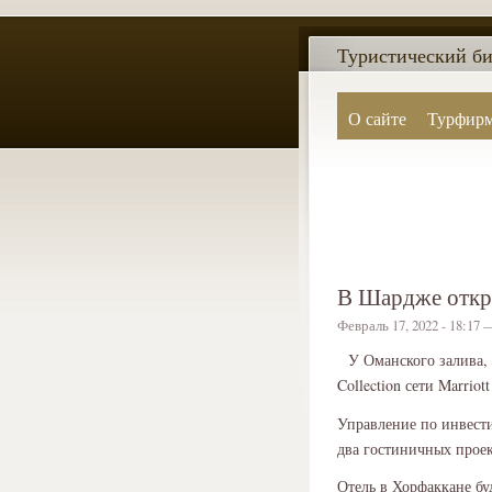
Туристический би
О сайте
Турфир
В Шардже откро
Февраль 17, 2022 - 18:17
У Оманского залива,
Collection сети Marrio
Управление по инвести
два гостиничных проек
Отель в Хорфаккане бу