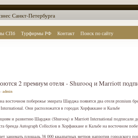
знес Санкт-Петербурга
мы СПб
Турфирмы РФ
Контакт
Поиск по сайту
ются 2 премиум отеля - Shurooq и Marriott подп
 —
admin
 на восточном побережье эмирата Шарджа появятся два отеля premium бр
tt International. Они расположатся в городах Хорфаккане и Кальбе
циям и развитию Шарджи (Shurooq) и Marriott International подписали 
та бренда Autograph Collection в Хорфаккане и Кальбе на восточном побе
дет занимать площадь 38 000 квадратных метров напротив городского пор