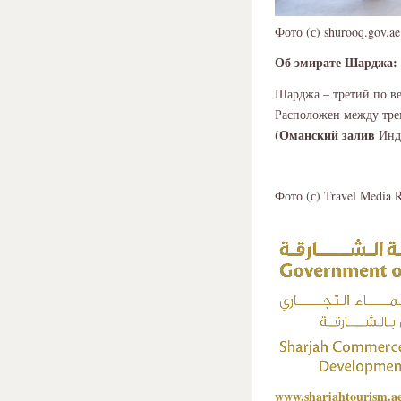
Фото (с) shurooq.gov.ae
Об эмирате Шарджа:
Шарджа – третий по в
Расположен между тре
(Оманский залив
Инди
Фото (с) Travel Media R
www.sharjahtourism.a