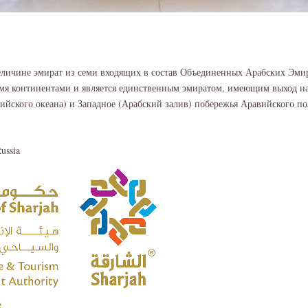
еличине эмират из семи входящих в состав Объединенных Арабских Эми
мя континентами и является единственным эмиратом, имеющим выход н
йского океана) и Западное (Арабский залив) побережья Аравийского по
ussia
e