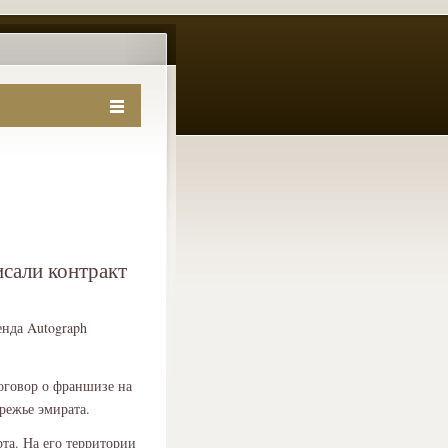
исали контракт
енда Autograph
договор о франшизе на
режье эмирата.
та. На его территории