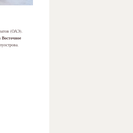
ратов (ОАЭ).
Восточное
а
луострова.