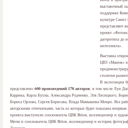
выставочный з
поддержке Коми
культуре Санкт-
представляют в
проект «Фотоис
дагеротипа до 
интеллекта».
Выставка откро
ЦВЗ «Манеж» в 
продемонстриру
столетия разви
В экспозиции б
600 произведений 178 авторов
представлено
, в том числе Луи Да
Каррика, Карла Буллы, Александра Родченко, Эля Лисицкого, Бори
Бориса Орлова, Сергея Борисова, Влада Мамышева-Монро. Все раб
авторскими отпечатками, часть из которых будет показана впервые
проекта выступили сооснователь ЦВК Béton, коллекционер и худо
Мичи и сооснователь ЦВК Béton, коллекционер и историк фотогра
Логинов.