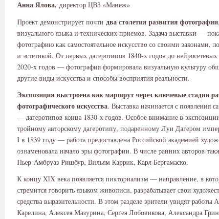
Анна Ялова,
директор ЦВЗ «Манеж»
два столетия развития фотографии
Проект демонстрирует почти
визуального языка и технических приемов. Задача выставки — пок
фотографию как самостоятельное искусство со своими законами, л
и эстетикой. От первых дагеротипов 1840-х годов до нейросетевых
2020-х годов — фотография формировала визуальную культуру общ
другие виды искусства и способы восприятия реальности.
Экспозиция выстроена как маршрут через ключевые стадии р
фотографического искусства
. Выставка начинается с появления с
— дагеротипов конца 1830-х годов. Особое внимание в экспозици
тройному авторскому дагеротипу, подаренному Луи Дагером импе
I в 1839 году — работа предоставлена Российской академией художе
ознаменовала начало эры фотографии. В числе ранних авторов так
Пьер-Амбруаз Ришбур, Вильям Каррик, Карл Бергамаско.
К концу XIX века появляется пикториализм — направление, в кот
стремится говорить языком живописи, разрабатывает свои художес
средства выразительности. В этом разделе зрители увидят работы 
Карелина, Алексея Мазурина, Сергея Лобовикова, Александра Грин