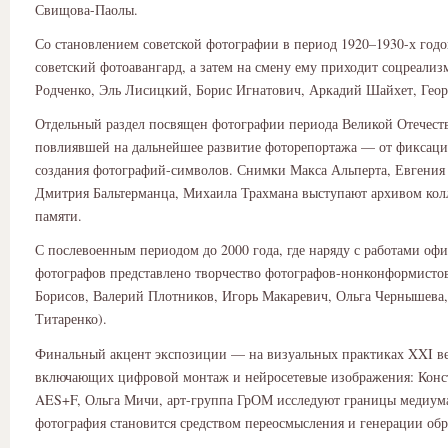
Свищова-Паолы.
Со становлением советской фотографии в период 1920–1930-х годо
советский фотоавангард, а затем на смену ему приходит соцреализ
Родченко, Эль Лисицкий, Борис Игнатович, Аркадий Шайхет, Геор
Отдельный раздел посвящен фотографии периода Великой Отечест
повлиявшей на дальнейшее развитие фоторепортажа — от фиксаци
создания фотографий-символов. Снимки Макса Альперта, Евгения 
Дмитрия Бальтерманца, Михаила Трахмана выступают архивом ко
памяти.
С послевоенным периодом до 2000 года, где наряду с работами оф
фотографов представлено творчество фотографов-нонконформистов
Борисов, Валерий Плотников, Игорь Макаревич, Ольга Чернышева,
Титаренко).
Финальный акцент экспозиции — на визуальных практиках XXI ве
включающих цифровой монтаж и нейросетевые изображения: Конс
AES+F, Ольга Мичи, арт-группа ГрОМ исследуют границы медиума
фотография становится средством переосмысления и генерации обр