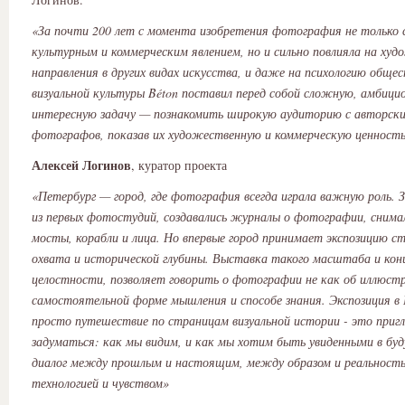
«За почти 200 лет с момента изобретения фотография не только
культурным и коммерческим явлением, но и сильно повлияла на ху
направления в других видах искусства, и даже на психологию обще
визуальной культуры Béton поставил перед собой сложную, амбици
интересную задачу — познакомить широкую аудиторию с авторск
фотографов, показав их художественную и коммерческую ценност
Алексей Логинов
, куратор проекта
«Петербург — город, где фотография всегда играла важную роль. З
из первых фотостудий, создавались журналы о фотографии, снима
мосты, корабли и лица. Но впервые город принимает экспозицию с
охвата и исторической глубины. Выставка такого масштаба и кон
целостности, позволяет говорить о фотографии не как об иллюстр
самостоятельной форме мышления и способе знания. Экспозиция в
просто путешествие по страницам визуальной истории - это приг
задуматься: как мы видим, и как мы хотим быть увиденными в бу
диалог между прошлым и настоящим, между образом и реальност
технологией и чувством»