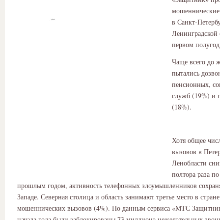
мошеннические
в Санкт-Петерб
Ленинградской 
первом полугод
Чаще всего до 
пытались дозво
пенсионных, с
служб (19%) и 
(18%).
Хотя общее чис
вызовов в Пете
Ленобласти сни
полтора раза по
прошлым годом, активность телефонных злоумышленников сохраня
Западе. Северная столица и область занимают третье место в стран
мошеннических вызовов (4%). По данным сервиса «МТС Защитник»
начала года были заблокированы 73 миллиона нежелательных звон