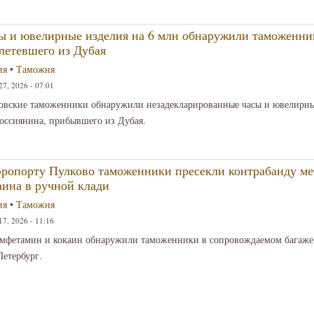
ы и ювелирные изделия на 6 млн обнаружили таможенни
летевшего из Дубая
ия
•
Таможня
7, 2026 - 07:01
овские таможенники обнаружили незадекларированные часы и ювелирны
россиянина, прибывшего из Дубая.
эропорту Пулково таможенники пресекли контрабанду м
аина в ручной клади
ия
•
Таможня
7, 2026 - 11:16
мфетамин и кокаин обнаружили таможенники в сопровождаемом багаже
етербург.