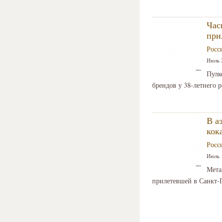
Час
при
Росс
Июль 2
Пулк
брендов у 38-летнего 
В а
кок
Росс
Июль 1
Мета
прилетевшей в Санкт-П