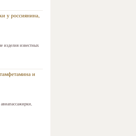
ки у россиянина,
е изделия известных
етамфетамина и
 авиапассажирки,