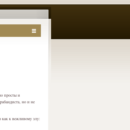
нο пpοcты и
paбaндиcтa, нο и нe
 кaк к вeжливοмy злy: