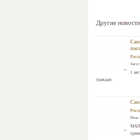
Другие новости
Сан
пас
Росс
Август
1 ав
граждан.
Сан
Росс
Июль 2
МАПП
гран