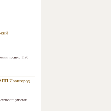
окий
влении прошло 1190
МАПП Ивангород
эстонский участок