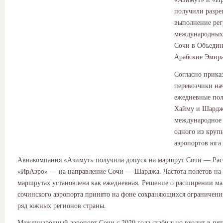
получили разре
выполнение рег
международных 
Сочи в Объеди
Арабские Эмира
Согласно прика
перевозчики на
ежедневные пол
Хайму и Шардж
международное
одного из кру
аэропортов юга
Авиакомпания «Азимут» получила допуск на маршрут Сочи — Рас
«ИрАэро» — на направление Сочи — Шарджа. Частота полетов на
маршрутах установлена как ежедневная. Решение о расширении м
сочинского аэропорта принято на фоне сохраняющихся ограничени
ряд южных регионов страны.
Международный аэропорт Сочи с 2020 года стабильно входит в пят