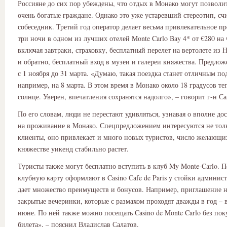
Россияне до сих пор убеждены, что отдых в Монако могут позволит
очень богатые граждане. Однако это уже устаревший стереотип, сч
собеседник. Третий год оператор делает весьма привлекательное п
три ночи в одном из лучших отелей Monte Carlo Bay 4* от €280 на 
включая завтраки, страховку, бесплатный перелет на вертолете из
и обратно, бесплатный вход в музеи и галереи княжества. Предлож
с 1 ноября до 31 марта. «Думаю, такая поездка станет отличным по
например, на 8 марта. В этом время в Монако около 18 градусов теп
солнце. Уверен, впечатления сохранятся надолго», – говорит г-н Са
По его словам, люди не перестают удивляться, узнавая о вполне д
на проживание в Монако. Спецпредложением интересуются не тол
клиенты, оно привлекает и много новых туристов, число желающи
княжестве уикенд стабильно растет.
Туристы также могут бесплатно вступить в клуб My Monte-Carlo. 
клубную карту оформляют в Casino Cafe de Paris у стойки админист
дает множество преимуществ и бонусов. Например, приглашение 
закрытые вечеринки, которые с размахом проходят дважды в год – 
июне. По ней также можно посещать Casino de Monte Carlo без по
билета», – пояснил Владислав Салатов.