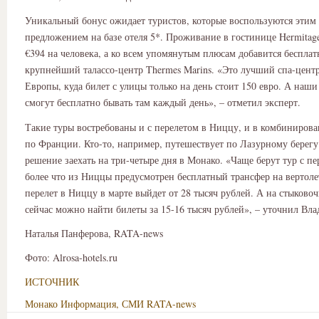
Уникальный бонус ожидает туристов, которые воспользуются этим
предложением на базе отеля 5*. Проживание в гостинице Hermitage
€394 на человека, а ко всем упомянутым плюсам добавится бесплат
крупнейший талассо-центр Thermes Marins. «Это лучший спа-цент
Европы, куда билет с улицы только на день стоит 150 евро. А наш
смогут бесплатно бывать там каждый день», – отметил эксперт.
Такие туры востребованы и с перелетом в Ниццу, и в комбиниров
по Франции. Кто-то, например, путешествует по Лазурному берег
решение заехать на три-четыре дня в Монако. «Чаще берут тур с пе
более что из Ниццы предусмотрен бесплатный трансфер на вертоле
перелет в Ниццу в марте выйдет от 28 тысяч рублей. А на стыково
сейчас можно найти билеты за 15-16 тысяч рублей», – уточнил Вла
Наталья Панферова, RATA-news
Фото: Alrosa-hotels.ru
ИСТОЧНИК
Монако
Информация, СМИ
RATA-news