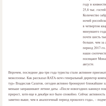
году в княжест
25,8 тыс. госте
Количество заб
ночей российск
в четвертом ква
минувшего года
почти шесть тыс
больше, чем за
период 2017-го
наши соотечест
посещают Монак
августе.
Впрочем, последние два-три года туристы стали активнее приезжат
межсезонье. Как рассказал RATA-news генеральный директор ком
тур» Владислав Салатов, сегодня активно бронируют ближайшие за
меньше запрашивают летние даты. «После новогодних каникул по
прирост, хотя еще в декабре все было спокойно. Сейчас активность
заметно выше, чем в аналогичный период прошлого года», – подче