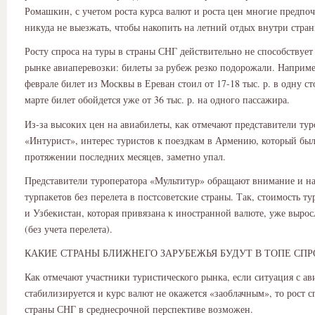
Ромашкин, с учетом роста курса валют и роста цен многие предпо
никуда не выезжать, чтобы накопить на летний отдых внутри стран
Росту спроса на туры в страны СНГ действительно не способствует
рынке авиаперевозки: билеты за рубеж резко подорожали. Наприме
феврале билет из Москвы в Ереван стоил от 17-18 тыс. р. в одну ст
марте билет обойдется уже от 36 тыс. р. на одного пассажира.
Из-за высоких цен на авиабилеты, как отмечают представители тур
«Интурист», интерес туристов к поездкам в Армению, который бы
протяжении последних месяцев, заметно упал.
Представители туроператора «Мультитур» обращают внимание и н
турпакетов без перелета в постсоветские страны. Так, стоимость т
и Узбекистан, которая привязана к иностранной валюте, уже вырос
(без учета перелета).
КАКИЕ СТРАНЫ БЛИЖНЕГО ЗАРУБЕЖЬЯ БУДУТ В ТОПЕ СПР
Как отмечают участники туристического рынка, если ситуация с ав
стабилизируется и курс валют не окажется «заоблачным», то рост с
страны СНГ в среднесрочной перспективе возможен.