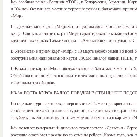
Как сообщал ранее «Вестник АТОР», в Белоруссии, Армении, Кирг
и Южной Осетии все местные торговые точки и банкоматы прини
«Мир».
В Таджикистане карты «Мир» часто принимаются к оплате в магази
везде. Снять наличные с карт «Мир» гарантированно можно в банк
крупнейших банков Таджикистана – «Амонатбонк» и «Душанбе Си
В Узбекистане прием карт «Мир» с 10 марта возобновлен во всей с
обслуживания национальной карты UzCard (аналог нашей НСПК, то 
В Казахстане карты «Мир» обслуживаются в банкоматах местных б
Сбербанка и принимаются к оплате в тех магазинах, где стоят пла
терминалы этих банков.
ИЗ-ЗА РОСТА КУРСА ВАЛЮТ ПОЕЗДКИ В СТРАНЫ СНГ ПОД
По оценкам туроператоров, в перспективе 1-2 месяцев вряд ли на
соотечественники отправятся в туристические поездки в страны б
зарубежья именно потому, что там можно рассчитаться картами «М
Как поясняет генеральный директор туроператора «Дельфин» Серг
россияне опасаются прежде всего отмены рейсов. Кроме того, как п