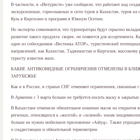
В частности, в «Интуристе» уже сообщили, что работают над созд
экскурсионных, горнолыжных и сити-туров в Казахстан, туров на 
Куль в Киргизию и программ в Южную Осетию.
Но эксперты сомневаются, что туроператоры будут серьезно вклады
развитие такого продукта: скорее, он появится для ассортимента. К
один из собеседников «Вестника АТОР», туристический потенциал
направлений, как Казахстан, Таджикистан и Киргизия, массовому
туристу известен мало.
КАКИЕ АНТИКОВИДНЫЕ ОГРАНИЧЕНИЯ ОТМЕНЕНЫ В БЛИ
ЗАРУБЕЖЬЕ
Как и в России, в странах СНГ отменяют ограничения, связанные 
В Армении с 3 марта больше не требуется носить маску в закрыты
В Казахстане отменили обязательное ношение масок на открытом во
регионах, относящихся к «желтой» и «зеленой» зонам эпидемиолог
больше не нужно мобильное приложение «Ashyq». Также упраздне
о соцдистанции и обязательной термометрии.