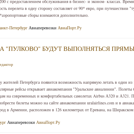
200 с предоставлением обслуживания в бизнес- и эконом- классах. Время 
сть перелета в одну сторону составляет от 90* евро, при путешествии "т
. *аэропортовые сборы взимаются дополнительно.
Санкт-Петербург
Авиаперевозки
АвиаПорт.Ру
А "ПУЛКОВО" БУДУТ ВЫПОЛНЯТЬСЯ ПРЯМЫ
едактор
а у жителей Петербурга появится возможность напрямую летать в один и
лярные рейсы открывает авиакомпания "Уральские авиалинии". Полеты 
цам на современных и комфортабельных самолетах Airbus А320 и А321. 
обрести билеты можно на сайте авиакомпании uralairlines.com и в авиака
род в Армении, расположен в 126 километрах от Еревана, на Ширакском
бург
Авиаперевозки
АвиаПорт.Ру