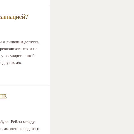
савиацией?
и о лишении допуска
евозчиков, так и на
а у государственной
 других а/к.
ШЕ
рбург. Рейсы между
а самолете канадского