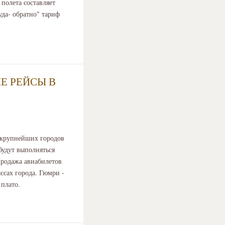
полета составляет
уда- обратно" тариф
Е РЕЙСЫ В
з крупнейших городов
будут выполняться
Продажа авиабилетов
ссах города. Гюмри -
 плато.