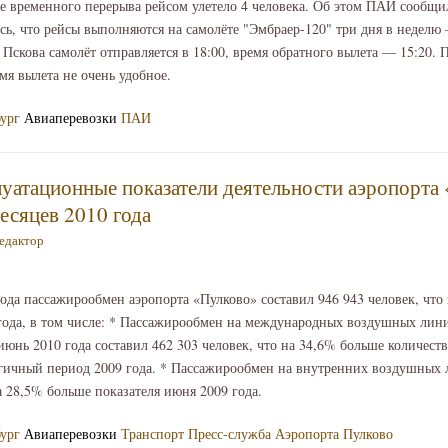
е временного перерыва рейсом улетело 4 человека. Об этом ПАИ сообщи
сь, что рейсы выполняются на самолёте "Эмбраер-120" три дня в неделю
 Пскова самолёт отправляется в 18:00, время обратного вылета — 15:20.
мя вылета не очень удобное.
бург
Авиаперевозки
ПАИ
уатационные показатели деятельности аэропорта 
есяцев 2010 года
едактор
ода пассажирообмен аэропорта «Пулково» составил 946 943 человек, что
 года, в том числе: * Пассажирообмен на международных воздушных лин
 июнь 2010 года составил 462 303 человек, что на 34,6% больше количест
огичный период 2009 года. * Пассажирообмен на внутренних воздушных 
а 28,5% больше показателя июня 2009 года.
бург
Авиаперевозки
Транспорт
Пресс-служба Аэропорта Пулково