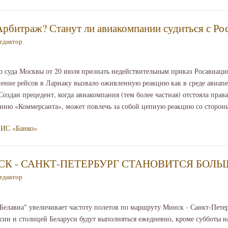
Арбитраж? Станут ли авиакомпании судиться с Ро
едактор
 суда Москвы от 20 июля признать недействительным приказ Росавиаци
ение рейсов в Ларнаку вызвало оживленную реакцию как в среде авиапер
оздан прецедент, когда авиакомпания (тем более частная) отстояла прав
ению «Коммерсанта», может повлечь за собой цепную реакцию со стороны
ИС «Банко»
К - САНКТ-ПЕТЕРБУРГ СТАНОВИТСЯ БОЛЬ
едактор
 "Белавиа" увеличивает частоту полетов по маршруту Минск - Санкт-Пете
сии и столицей Беларуси будут выполняться ежедневно, кроме субботы н