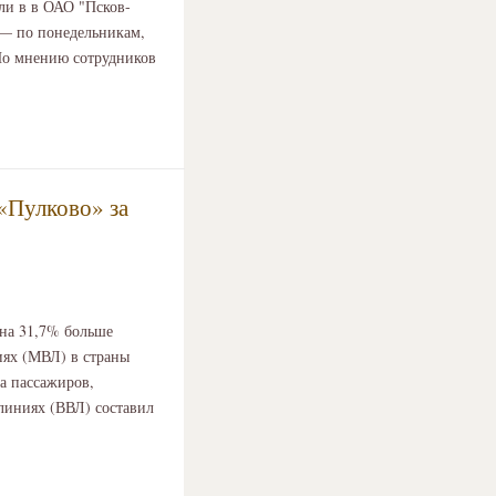
ли в в ОАО "Псков-
 — по понедельникам,
 По мнению сотрудников
«Пулково» за
 на 31,7% больше
иях (МВЛ) в страны
ва пассажиров,
линиях (ВВЛ) составил