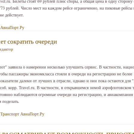
avel.ru. Билеты стоят 69 рублей плюс сборы, а общая цена в одну сторону
 773 рублей. Число мест на каждом рейсе ограниченно, на пиковые рейсы
е действует.
АвиаПорт.Ру
ет сократить очереди
едактор
т" заявила о намерении несколько улучшить сервис. В частности, наци
чтобы пассажиры экономкласса стояли в очереди на регистрацию не более 
 показатели далеки от лучших в отрасли, однако и они пока остаются для
соб. корр. Travel.ru. В частности, в открывшемся зимой аэрофлотовском 
тоянно наблюдаются огромные очереди на регистрацию, и авиакомпания 
м поделать.
Транспорт
АвиаПорт.Ру