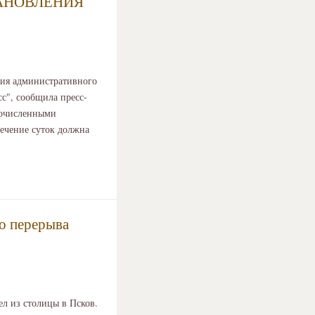
АНОВЛЕНИЯ
ния административного
с", сообщила пресс-
гочисленными
ечение суток должна
го перерыва
ел из столицы в Псков.