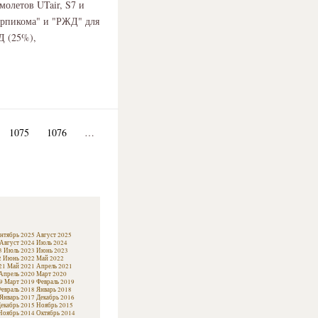
молетов UTair, S7 и
Арпикома" и "РЖД" для
Д (25%),
1075
1076
…
нтябрь 2025
Август 2025
Август 2024
Июль 2024
3
Июль 2023
Июнь 2023
2
Июнь 2022
Май 2022
21
Май 2021
Апрель 2021
Апрель 2020
Март 2020
9
Март 2019
Февраль 2019
евраль 2018
Январь 2018
Январь 2017
Декабрь 2016
екабрь 2015
Ноябрь 2015
Ноябрь 2014
Октябрь 2014