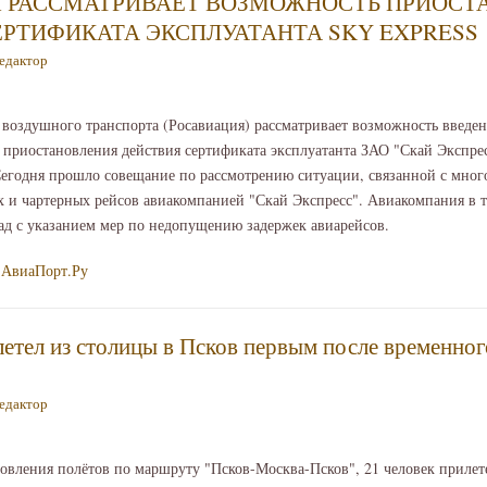
 РАССМАТРИВАЕТ ВОЗМОЖНОСТЬ ПРИОСТ
ЕРТИФИКАТА ЭКСПЛУАТАНТА SKY EXPRESS
едактор
 воздушного транспорта (Росавиация) рассматривает возможность введе
 приостановления действия сертификата эксплуатанта ЗАО "Скай Экспрес
Сегодня прошло совещание по рассмотрению ситуации, связанной с мно
 и чартерных рейсов авиакомпанией "Скай Экспресс". Авиакомпания в т
ад с указанием мер по недопущению задержек авиарейсов.
АвиаПорт.Ру
летел из столицы в Псков первым после временно
едактор
новления полётов по маршруту "Псков-Москва-Псков", 21 человек прилет