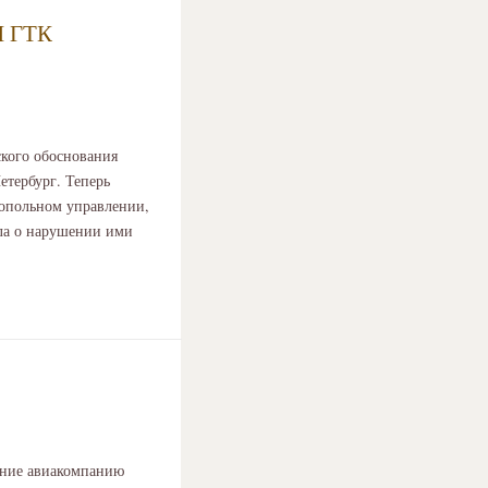
 ГТК
ского обоснования
тербург. Теперь
нопольном управлении,
ела о нарушении ими
ание авиакомпанию