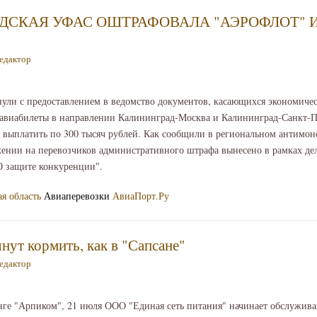
ДСКАЯ УФАС ОШТРАФОВАЛА "АЭРОФЛОТ" И
едактор
ули с предоставлением в ведомство документов, касающихся экономиче
 авиабилеты в направлении Калининград-Москва и Калининград-Санкт-Пе
 выплатить по 300 тысяч рублей. Как сообщили в региональном антимо
жении на перевозчиков административного штрафа вынесено в рамках д
О защите конкуренции".
я область
Авиаперевозки
АвиаПорт.Ру
нут кормить, как в "Сапсане"
едактор
нге "Арпиком", 21 июля ООО "Единая сеть питания" начинает обслужив