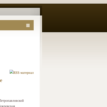
е
 Петропавловской
Покровская,