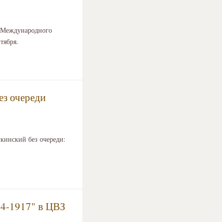
I Международного
тября.
ез очереди
кинский без очереди:
54-1917" в ЦВЗ