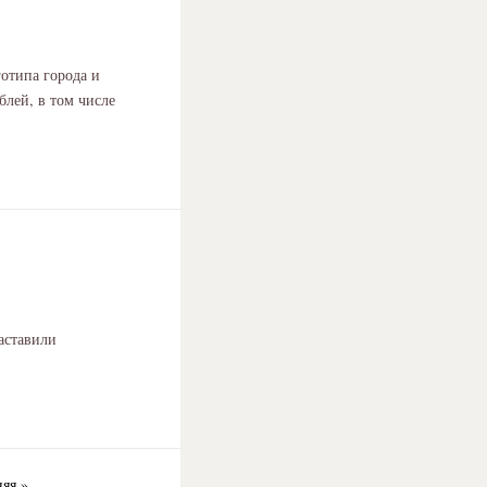
отипа города и
блей, в том числе
аставили
яя »