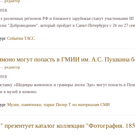
1 —
редактор
2018
из различных регионов РФ и ближнего зарубежья станут участниками II
сни "Добровидение", который пройдет в Санкт-Петербурге с 26 по 27 сен
бург
События
ТАСС
имоно могут попасть в ГМИИ им. А.С. Пушкина б
8 —
редактор
2018
ставку «Шедевры живописи и гравюры эпохи Эдо» могут попасть в Пуш
и в музей в кимоно.
бург
Музеи, памятники, парки
Питер-Т по материалам СМИ
 презентует каталог коллекции "Фотография. 18