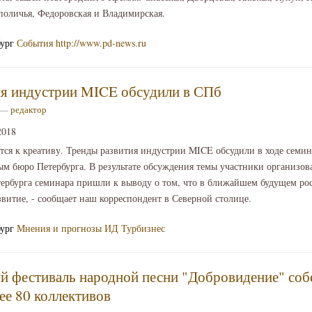
поличья, Федоровская и Владимирская.
бург
События
http://www.pd-news.ru
ия индустрии MICE обсудили в СПб
4 —
редактор
2018
ся к креативу. Тренды развития индустрии MICE обсудили в ходе семин
м бюро Петербурга. В результате обсуждения темы участники организов
ербурга семинара пришли к выводу о том, что в ближайшем будущем р
витие, - сообщает наш корреспондент в Северной столице.
бург
Мнения и прогнозы
ИД Турбизнес
 фестиваль народной песни "Добровидение" собе
ее 80 коллективов