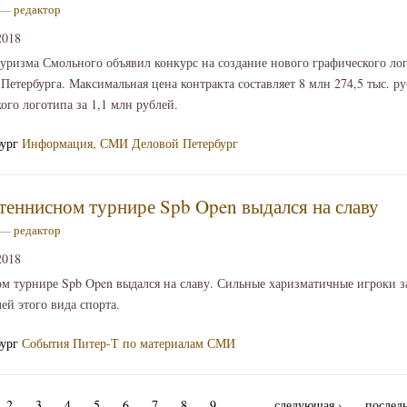
6 —
редактор
2018
уризма Смольного объявил конкурс на создание нового графического лог
Петербурга. Максимальная цена контракта составляет 8 млн 274,5 тыс. ру
ого логотипа за 1,1 млн рублей.
бург
Информация, СМИ
Деловой Петербург
 теннисном турнире Spb Open выдался на славу
6 —
редактор
2018
ом турнире Spb Open выдался на славу. Сильные харизматичные игроки з
ей этого вида спорта.
бург
События
Питер-Т по материалам СМИ
2
3
4
5
6
7
8
9
…
следующая ›
последн