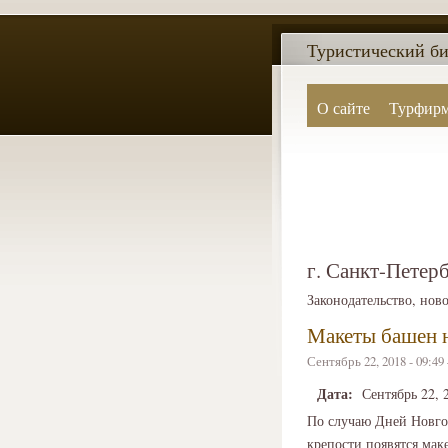
Туристический би
О сайте
Турфир
г. Санкт-Петер
Законодательство, нов
Макеты башен н
Сентябрь 22, 2018 - 09:4
Дата:
Сентябрь 22, 
По случаю Дней Новгор
крепости появятся мак