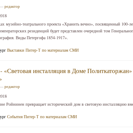
6 —
редактор
2018
ах музейно-театрального проекта «Хранить вечно», посвященный 100-л
мператорских резиденций будет представлен очередной том Генеральног
графия. Виды Петергофа 1854-1917».
бург
Выставки
Питер-Т по материалам СМИ
- «Световая инсталляция в Доме Политкаторжан»
»
1 —
редактор
2018
не Ройнинен превращает исторический дом в световую инсталляцию вме
бург
События
Питер-Т по материалам СМИ