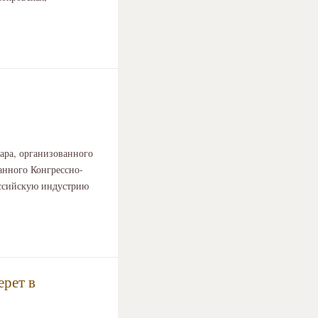
ара, организованного
анного Конгрессно-
оссийскую индустрию
рет в