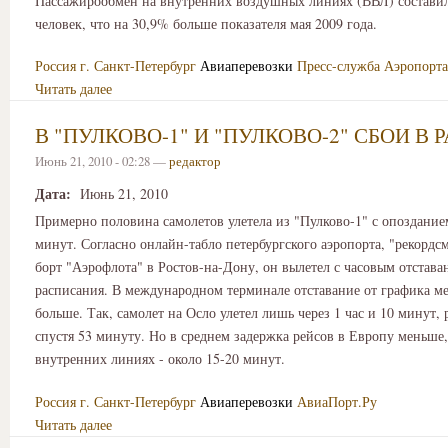
Пассажирообмен на внутренних воздушных линиях (ВВЛ) составил
человек, что на 30,9% больше показателя мая 2009 года.
Россия
г. Санкт-Петербург
Авиаперевозки
Пресс-служба Аэропорта
Читать далее
В "ПУЛКОВО-1" И "ПУЛКОВО-2" СБОИ В 
Июнь 21, 2010 - 02:28 —
редактор
Дата:
Июнь 21, 2010
Примерно половина самолетов улетела из "Пулково-1" с опозданием
минут. Согласно онлайн-табло петербургского аэропорта, "рекордс
борт "Аэрофлота" в Ростов-на-Дону, он вылетел с часовым отстава
расписания. В международном терминале отставание от графика м
больше. Так, самолет на Осло улетел лишь через 1 час и 10 минут, р
спустя 53 минуту. Но в среднем задержка рейсов в Европу меньше,
внутренних линиях - около 15-20 минут.
Россия
г. Санкт-Петербург
Авиаперевозки
АвиаПорт.Ру
Читать далее