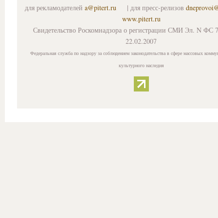
для рекламодателей
a@pitert.ru
| для пресс-релизов
dneprovoi
www.pitert.ru
Свидетельство Роскомнадзора о регистрации СМИ Эл. N ФС 7
22.02.2007
Федеральная служба по надзору за соблюдением законодательства в сфере массовых комму
культурного наследия