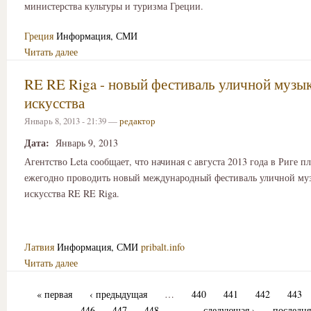
министерства культуры и туризма Греции.
Греция
Информация, СМИ
Читать далее
RE RE Riga - новый фестиваль уличной музы
искусства
Январь 8, 2013 - 21:39 —
редактор
Дата:
Январь 9, 2013
Агентство Leta сообщает, что начиная с августа 2013 года в Риге п
ежегодно проводить новый международный фестиваль уличной му
искусства RE RE Riga.
Латвия
Информация, СМИ
pribalt.info
Читать далее
« первая
‹ предыдущая
…
440
441
442
443
446
447
448
…
следующая ›
последня