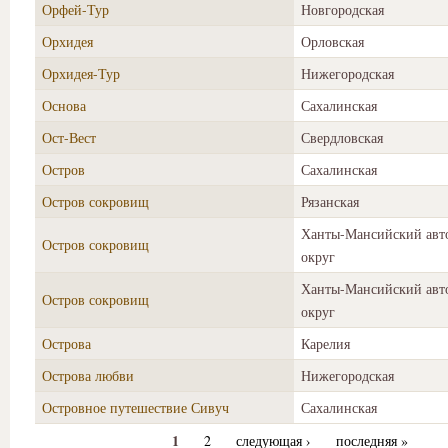
Орфей-Тур
Новгородская
Орхидея
Орловская
Орхидея-Тур
Нижегородская
Основа
Сахалинская
Ост-Вест
Свердловская
Остров
Сахалинская
Остров сокровищ
Рязанская
Ханты-Мансийский ав
Остров сокровищ
округ
Ханты-Мансийский ав
Остров сокровищ
округ
Острова
Карелия
Острова любви
Нижегородская
Островное путешествие Сивуч
Сахалинская
1
2
следующая ›
последняя »