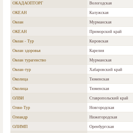
ОКАДАОПТОРГ
Вологодская
ОКЕАН
Калужская
Океан
Мурманская
ОКЕАН
Приморский край
Океан - Тур
Кировская
Океан здоровья
Карелия
Океан турагенство
Мурманская
Океан-тур
Хабаровский край
Околица
Тюменская
Околица
Тюменская
ОЛВИ
Ставропольский край
Олви-Тур
Новгородская
Олеандр
Нижегородская
ОЛИМП
Оренбургская