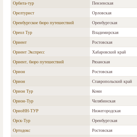
Орбита-тур
Пензенская
Орелтурист
Орловская
Оренбургское бюро путешествий
Оренбургская
Ореол Тур
Владимирская
Ориент
Ростовская
Ориент Экспресс
Хабаровский край
Ориент, бюро путешествий
Рязанская
Орион
Ростовская
Орион
Ставропольский край
Орион Тур
Коми
Орион-Тур
Челябинская
ОриоНН-ТУР
Нижегородская
Орск-Тур
Оренбургская
Ортодокс
Ростовская