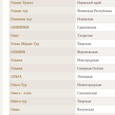
Олимп Трэвэл
Пермский край
Олимп тур
Чеченская Республика
Олимпик тур
Псковская
ОЛИМПИЯ
Саратовская
Олис
Татарстан
Ольва Мираж-Тур
Тверская
ОЛЬВИЯ
Воронежская
Ольвия
Новгородская
Ольвия
Северная Осетия
ОЛЬГА
Липецкая
Ольга-Тур
Нижегородская
Омега - плюс
Сахалинская
Омега-тур
Тверская
Омма
Калужская