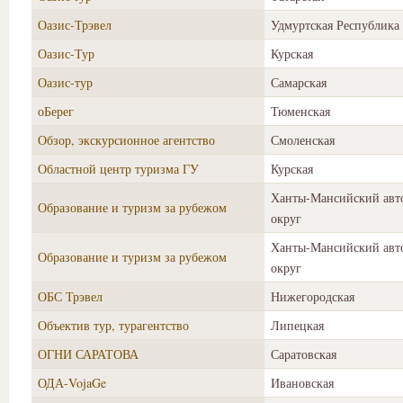
Оазис-Трэвел
Удмуртская Республика
Оазис-Тур
Курская
Оазис-тур
Самарская
оБерег
Тюменская
Обзор, экскурсионное агентство
Смоленская
Областной центр туризма ГУ
Курская
Ханты-Мансийский ав
Образование и туризм за рубежом
округ
Ханты-Мансийский ав
Образование и туризм за рубежом
округ
ОБС Трэвел
Нижегородская
Объектив тур, турагентство
Липецкая
ОГНИ САРАТОВА
Саратовская
ОДА-VojaGe
Ивановская