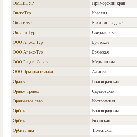
ОМНИТУР
Приморский край
ОнегоТур
Карелия
Оникс-тур
Калининградская
Онлайн Тур
Свердловская
ООО Апекс-Тур
Брянская
ООО Апекс-Тур
Брянская
ООО Радуга Севера
Мурманская
ООО Ярмарка отдыха
Адыгея
Оранж
Волгоградская
Оранж Тревел
Саратовская
Оранжевое лето
Костромская
Орбита
Волгоградская
Орбита
Рязанская
Орбита-два
Тюменская