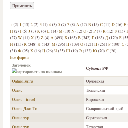
+
(2)
1
(13)
2
(2)
3
(1)
4
(3)
5
(7)
7
(8)
A
(17)
B
(15)
C
(11)
D
(16)
E
H
(2)
I
(5)
J
(3)
K
(6)
L
(14)
M
(10)
N
(12)
O
(2)
P
(7)
R
(12)
S
(35)
(27)
W
(11)
X
(3)
Z
(4)
А
(493)
Б
(165)
В
(342)
Г
(165)
Д
(170)
Е
(5
И
(135)
К
(348)
Л
(143)
М
(296)
Н
(109)
О
(121)
П
(261)
Р
(190)
С
(
(31)
Ф
(95)
Х
(16)
Ц
(26)
Ч
(35)
Ш
(19)
Э
(132)
Ю
(70)
Я
(20)
Все фирмы
Заголовок
Субъект РФ
ОnlineTur.ru
Орловская
Оазис
Тюменская
Оазис - travel
Кировская
Оазис Джи Ти
Ставропольский край
Оазис тур
Саратовская
Оазис тур
Татарстан