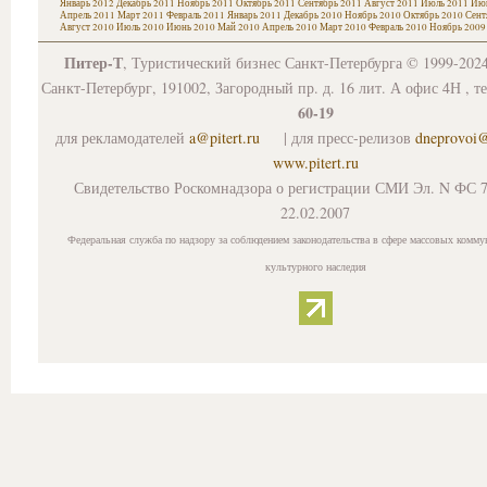
Январь 2012
Декабрь 2011
Ноябрь 2011
Октябрь 2011
Сентябрь 2011
Август 2011
Июль 2011
Июн
Апрель 2011
Март 2011
Февраль 2011
Январь 2011
Декабрь 2010
Ноябрь 2010
Октябрь 2010
Сент
Август 2010
Июль 2010
Июнь 2010
Май 2010
Апрель 2010
Март 2010
Февраль 2010
Ноябрь 2009
Питер-Т
, Туристический бизнес Санкт-Петербурга © 1999-202
Санкт-Петербург, 191002, Загородный пр. д. 16 лит. А офис 4Н , т
60-19
для рекламодателей
a@pitert.ru
| для пресс-релизов
dneprovoi
www.pitert.ru
Свидетельство Роскомнадзора о регистрации СМИ Эл. N ФС 7
22.02.2007
Федеральная служба по надзору за соблюдением законодательства в сфере массовых комму
культурного наследия