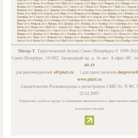
Август 2018
Июль 2018
Июнь 2018
Май 2018
Апрель 2018
Март 2018
Февраль 2018
Январь 2018
Ноябрь 2017
Октябрь 2017
Сентябрь 2017
Август 2017
Июль 2017
Июнь 2017
Май 2017
Апрель 
Февраль 2017
Январь 2017
Декабрь 2016
Ноябрь 2016
Октябрь 2016
Сентябрь 2016
Август 2016
И
Июнь 2016
Май 2016
Апрель 2016
Март 2016
Февраль 2016
Январь 2016
Декабрь 2015
Ноябрь 20
Сентябрь 2015
Август 2015
Июль 2015
Июнь 2015
Май 2015
Апрель 2015
Март 2015
Февраль 20
Декабрь 2014
Ноябрь 2014
Октябрь 2014
Сентябрь 2014
Август 2014
Июль 2014
Июнь 2014
Май 
Март 2014
Февраль 2014
Январь 2014
Декабрь 2013
Ноябрь 2013
Октябрь 2013
Сентябрь 2013
Ав
Июль 2013
Июнь 2013
Май 2013
Апрель 2013
Март 2013
Февраль 2013
Январь 2013
Декабрь 201
Октябрь 2012
Сентябрь 2012
Август 2012
Июль 2012
Июнь 2012
Май 2012
Апрель 2012
Март 20
Январь 2012
Декабрь 2011
Ноябрь 2011
Октябрь 2011
Сентябрь 2011
Август 2011
Июль 2011
Июн
Апрель 2011
Март 2011
Февраль 2011
Январь 2011
Декабрь 2010
Ноябрь 2010
Октябрь 2010
Сент
Август 2010
Июль 2010
Июнь 2010
Май 2010
Апрель 2010
Март 2010
Февраль 2010
Ноябрь 2009
Питер-Т
, Туристический бизнес Санкт-Петербурга © 1999-202
Санкт-Петербург, 191002, Загородный пр. д. 16 лит. А офис 4Н , т
60-19
для рекламодателей
a@pitert.ru
| для пресс-релизов
dneprovoi
www.pitert.ru
Свидетельство Роскомнадзора о регистрации СМИ Эл. N ФС 7
22.02.2007
Федеральная служба по надзору за соблюдением законодательства в сфере массовых комму
культурного наследия