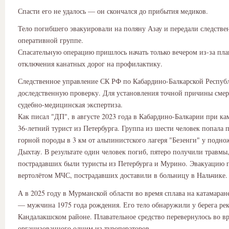
Спасти его не удалось — он скончался до прибытия медиков.
Тело погибшего эвакуировали на поляну Азау и передали следстве
оперативной группе.
Спасательную операцию пришлось начать только вечером из-за пл
отключения канатных дорог на профилактику.
Следственное управление СК РФ по Кабардино-Балкарской Респуб
доследственную проверку. Для установления точной причины смер
судебно-медицинская экспертиза.
Как писал "ДП", в августе 2023 года в Кабардино-Балкарии при ка
36-летний турист из Петербурга. Группа из шести человек попала
горной породы в 3 км от альпинистского лагеря "Безенги" у подно
Дыхтау. В результате один человек погиб, пятеро получили травмы
пострадавших были туристы из Петербурга и Мурино. Эвакуацию 
вертолётом МЧС, пострадавших доставили в больницу в Нальчике.
А в 2025 году в Мурманской области во время сплава на катамаран
— мужчина 1975 года рождения. Его тело обнаружили у берега ре
Кандалакшском районе. Плавательное средство перевернулось во вр
организованного одним из туроператоров.