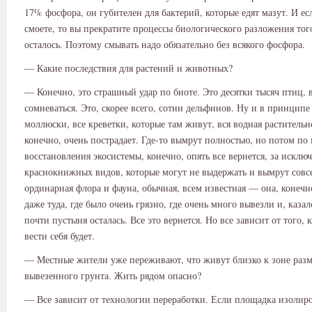
17% фосфора, он губителен для бактерий, которые едят мазут. И ес
смоете, то вы прекратите процессы биологического разложения того
осталось. Поэтому смывать надо обязательно без всякого фосфора.
— Какие последствия для растений и животных?
— Конечно, это страшный удар по биоте. Это десятки тысяч птиц, 
сомневаться. Это, скорее всего, сотни дельфинов. Ну и в принципе 
моллюски, все креветки, которые там живут, вся водная растительн
конечно, очень пострадает. Где-то вымрут полностью, но потом по
восстановления экосистемы, конечно, опять все вернется, за исклю
краснокнижных видов, которые могут не выдержать и вымрут совсе
ординарная флора и фауна, обычная, всем известная — она, конечн
даже туда, где было очень грязно, где очень много вывезли и, каза
почти пустыня осталась. Все это вернется. Но все зависит от того, 
вести себя будет.
— Местные жители уже переживают, что живут близко к зоне раз
вывезенного грунта. Жить рядом опасно?
— Все зависит от технологии переработки. Если площадка изолир