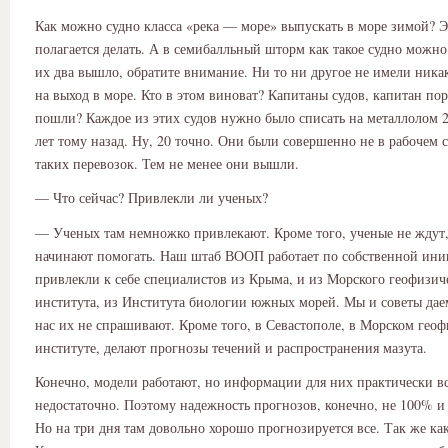
Как можно судно класса «река — море» выпускать в море зимой? Э
полагается делать. А в семибалльный шторм как такое судно можно
их два вышло, обратите внимание. Ни то ни другое не имели ник
на выход в море. Кто в этом виноват? Капитаны судов, капитан пор
пошли? Каждое из этих судов нужно было списать на металлолом 
лет тому назад. Ну, 20 точно. Они были совершенно не в рабочем 
таких перевозок. Тем не менее они вышли.
— Что сейчас? Привлекли ли ученых?
— Ученых там немножко привлекают. Кроме того, ученые не ждут
начинают помогать. Наш штаб ВООП работает по собственной ин
привлекли к себе специалистов из Крыма, и из Морского геофизич
института, из Института биологии южных морей. Мы и советы даем
нас их не спрашивают. Кроме того, в Севастополе, в Морском гео
институте, делают прогнозы течений и распространения мазута.
Конечно, модели работают, но информации для них практически вс
недостаточно. Поэтому надежность прогнозов, конечно, не 100% и
Но на три дня там довольно хорошо прогнозируется все. Так же как