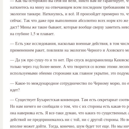
— Как бы осторожно вы себя ни вели, никто вам не гарантирует, ч
наткнетесь на мину на отвечающем всем последним требованиям т
экологии танкере. Наткнулись, и всё. И произойдет примерно то, 
сейчас. Так что даже при выполнении абсолютно всех норм кто же
даст? Мины же такие бывают, которые вообще сверху заметить не
на глубине 1,5 м плавает.
— Есть уже исследования, насколько военные действия, в том числ
применением ракет, повлияли на экологию Черного и Азовского м
— Да уж про сушу-то и то нет. Про спуск водохранилища Каховско
только через год более-менее. А что творится со всеми этими лесо
используемыми обеими сторонами как главное укрытие, это подум
— Какое-то международное сотрудничество по Черному морю, по е
идет?
— Существует Бухарестская конвенция. Там есть секретариат соот
Но нам ничего не сообщали о том, что с их стороны есть какая-то р
она наверняка есть. Я все-таки думаю, что каких-то существенных
действий не предпринималось ни с той, ни с другой стороны. Но в
вполне может дойти. Тогда, конечно, шум будет тот еще. Но мы ни