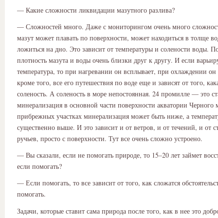
— Какие сложности ликвидации мазутного разлива?
— Сложностей много. Даже с мониторингом очень много сложност
мазут может плавать по поверхности, может находиться в толще в
ложиться на дно. Это зависит от температуры и солености воды. П
плотность мазута и воды очень близки друг к другу. И если варьир
температура, то при нагревании он всплывает, при охлаждении он 
кроме того, все его путешествия по воде еще и зависят от того, как
соленость. А соленость в море непостоянная. 24 промилле — это с
минерализация в основной части поверхности акватории Черного 
прибрежных участках минерализация может быть ниже, а темпера
существенно выше. И это зависит и от ветров, и от течений, и от с
ручьев, просто с поверхности. Тут все очень сложно устроено.
— Вы сказали, если не помогать природе, то 15–20 лет займет вос
если помогать?
— Если помогать, то все зависит от того, как сложатся обстоятельс
помогать.
Задачи, которые ставит сама природа после того, как в нее это добр