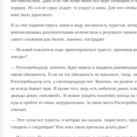
обстоятельствах, даже если там более-менее все будет почищено и 
порядок. Ну а если спрос упадет, то упадут и цены. Для того чтобы
кому было дороговато.
И за счет падения спроса, имею в виду численность туристов, котор
компенсирована дополнительным количеством в результате снижен
самого снижения цен бизнес, конечно, пострадает.
— На какой показатель надо ориентироваться туристу, принимая р
поездке?
— Роспотребнадзор, конечно, будет мерить и выдавать рекомендаци
святая обязанность. Если он эту обязанность не выполнит, тогда, зн
Роспотребнадзор есть, а санэпиднадзора нет. Конечно, он должен эт
не всегда бывает прав. И кроме того, ведь есть любители диких пл
дважды диких «непляжей». И можно увидеть палаточку иногда на т
куда и пройти-то очень затруднительно. За такие места Роспотребн
отвечает.
— Этот сезон все туристы, о которых вы сказали, скорее всего, про
говорить о следующем? Или пока такие прогнозы делать рано?