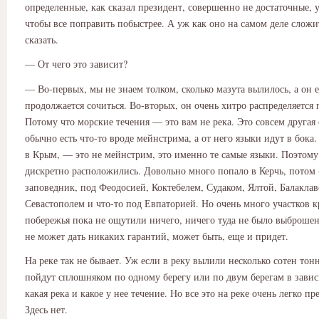
определенные, как сказал президент, совершенно не достаточные, у
чтобы все поправить побыстрее. А уж как оно на самом деле сложит
сказать.
— От чего это зависит?
— Во-первых, мы не знаем толком, сколько мазута вылилось, а он 
продолжается сочиться. Во-вторых, он очень хитро распределяется
Потому что морские течения — это вам не река. Это совсем другая 
обычно есть что-то вроде мейнстрима, а от него языки идут в бока.
в Крым, — это не мейнстрим, это именно те самые языки. Поэтому
дискретно расположились. Довольно много попало в Керчь, пото
заповедник, под Феодосией, Коктебелем, Судаком, Ялтой, Балаклав
Севастополем и что-то под Евпаторией. Но очень много участков 
побережья пока не ощутили ничего, ничего туда не было выброшен
не может дать никаких гарантий, может быть, еще и придет.
На реке так не бывает. Уж если в реку вылили несколько сотен тонн
пойдут сплошняком по одному берегу или по двум берегам в завис
какая река и какое у нее течение. Но все это на реке очень легко пр
Здесь нет.