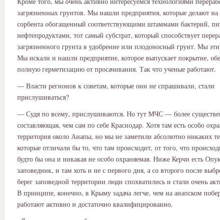
Кроме того, мы очень активно интересуемся технологиями перераб
загрязненных грунтов. Мы нашли предприятия, которые делают на
сорбента обогащенный соответствующими штаммами бактерий, п
нефтепродуктами, тот самый субстрат, который способствует перер
загрязненного грунта в удобрение или плодоносный грунт. Мы эти
Мы искали и нашли предприятие, которое выпускает покрытие, о
полную герметизацию от просачивания. Так что ученые работают.
— Власти регионов к советам, которые они не спрашивали, стали
прислушиваться?
— Судя по всему, прислушиваются. Но тут МЧС — более существе
составляющая, чем сам по себе Краснодар. Хотя там есть особо охр
территория около Анапы, но мы не заметили абсолютно никаких т
которые отличали бы то, что там происходит, от того, что происход
будто бы она и никакая не особо охраняемая. Ниже Керчи есть Опу
заповедник, и там хоть и не с первого дня, а со второго после выбр
берег заповедной территории люди спохватились и стали очень акт
В принципе, конечно, в Крыму задача легче, чем на анапском побе
работают активно и достаточно квалифицированно.