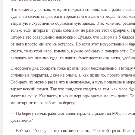
Что касается участков, которые покрыты сплошь, как в районе севш
судна, то сейчас стараются отгородить его валом от моря, чтобы маз
закрытую искусственно образованную заводь. Это, конечно, решен
только если шторм к чертям собачьим не размоет этот барьерчик. 
шторме это совершенно неизбежно. Думаю, что шторма в 5 баллов 
от него просто ничего не осталось. Но если этот искусственный бар
стоять, то внутри него, конечно, нужно собирать с поверхности. Ес
вытекать все именно туда, то ловить будет достаточно легко, удобн
С морского дна собирать тоже практически бессмысленно. Потому ч
сплошные покрытия, даже не очаги, а, как правило, просто отдельн
Собирать их можно разве что в мелководье, а чуть подальше в мор
теряет всякий смысл. Так что придется следить за тем, как море бу
мазут на сушу. Как часто, в какие периоды времени и так далее. То
мониторинг плюс работа на берегу.
— На берегу сейчас работают волонтеры, специалисты МЧС и техн
достаточно?
— Работа на берегу — это, соответственно, сбор этой грязи. Если г