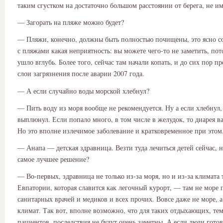
таким сгустком на достаточно большом расстоянии от берега, не им
— Загорать на пляже можно будет?
— Пляжи, конечно, должны быть полностью почищены, это ясно с
с пляжами какая неприятность: вы можете чего-то не заметить, пот
ушло вглубь. Более того, сейчас там начали копать, и до сих пор п
слои загрязнения после аварии 2007 года.
— А если случайно воды морской хлебнул?
— Пить воду из моря вообще не рекомендуется. Ну а если хлебнул, 
выплюнул. Если попало много, в том числе в желудок, то диарея в
Но это вполне излечимое заболевание и кратковременное при этом
— Анапа — детская здравница. Везти туда лечиться детей сейчас, н
самое лучшее решение?
— Во-первых, здравница не только из-за моря, но и из-за климата 
Евпатории, которая славится как легочный курорт, — там не море 
санитарных врачей и медиков и всех прочих. Вовсе даже не море, 
климат. Так вот, вполне возможно, что для таких отдыхающих, тем
пациентов, последствия не будут очень заметны. А если люди готов