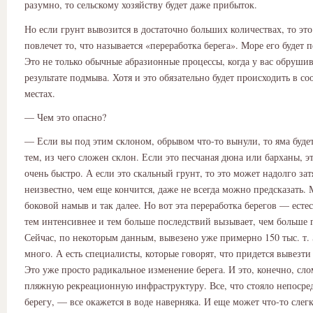
разумно, то сельскому хозяйству будет даже прибыток.
Но если грунт вывозится в достаточно больших количествах, то эт
повлечет то, что называется «переработка берега». Море его будет 
Это не только обычные абразионные процессы, когда у вас обрушив
результате подмыва. Хотя и это обязательно будет происходить в с
местах.
— Чем это опасно?
— Если вы под этим склоном, обрывом что-то вынули, то яма будет
тем, из чего сложен склон. Если это песчаная дюна или барханы, э
очень быстро. А если это скальный грунт, то это может надолго зат
неизвестно, чем еще кончится, даже не всегда можно предсказать.
боковой намыв и так далее. Но вот эта переработка берегов — естес
тем интенсивнее и тем больше последствий вызывает, чем больше 
Сейчас, по некоторым данным, вывезено уже примерно 150 тыс. т. 
много. А есть специалисты, которые говорят, что придется вывезти 
Это уже просто радикальное изменение берега. И это, конечно, сло
пляжную рекреационную инфраструктуру. Все, что стояло непосре
берегу, — все окажется в воде наверняка. И еще может что-то слегк