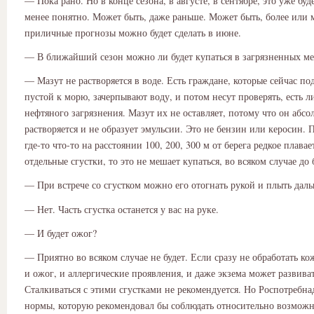
— Пока рано. Но в конце сезона, в августе, в сентябре, это уже буд
менее понятно. Может быть, даже раньше. Может быть, более или 
приличные прогнозы можно будет сделать в июне.
— В ближайший сезон можно ли будет купаться в загрязненных ме
— Мазут не растворяется в воде. Есть граждане, которые сейчас по
пустой к морю, зачерпывают воду, и потом несут проверять, есть л
нефтяного загрязнения. Мазут их не оставляет, потому что он абсо
растворяется и не образует эмульсии. Это не бензин или керосин. 
где-то что-то на расстоянии 100, 200, 300 м от берега редкое плавае
отдельные сгустки, то это не мешает купаться, во всяком случае до 
— При встрече со сгустком можно его отогнать рукой и плыть дал
— Нет. Часть сгустка останется у вас на руке.
— И будет ожог?
— Приятно во всяком случае не будет. Если сразу не обработать ко
и ожог, и аллергические проявления, и даже экзема может развиват
Сталкиваться с этими сгустками не рекомендуется. Но Роспотребна
нормы, которую рекомендовал бы соблюдать относительно возможн