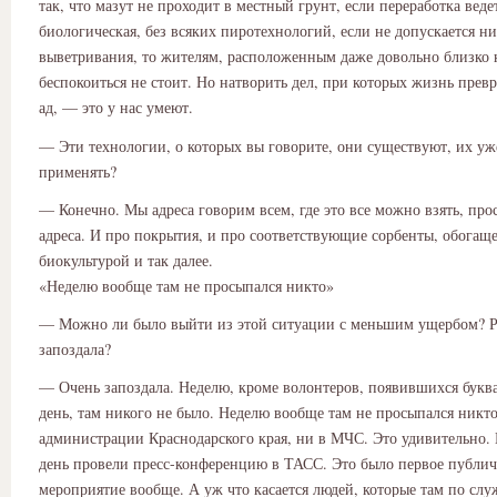
так, что мазут не проходит в местный грунт, если переработка веде
биологическая, без всяких пиротехнологий, если не допускается н
выветривания, то жителям, расположенным даже довольно близко к
беспокоиться не стоит. Но натворить дел, при которых жизнь прев
ад, — это у нас умеют.
— Эти технологии, о которых вы говорите, они существуют, их у
применять?
— Конечно. Мы адреса говорим всем, где это все можно взять, про
адреса. И про покрытия, и про соответствующие сорбенты, обогащ
биокультурой и так далее.
«Неделю вообще там не просыпался никто»
— Можно ли было выйти из этой ситуации с меньшим ущербом? Р
запоздала?
— Очень запоздала. Неделю, кроме волонтеров, появившихся буква
день, там никого не было. Неделю вообще там не просыпался никто
администрации Краснодарского края, ни в МЧС. Это удивительно.
день провели пресс-конференцию в ТАСС. Это было первое публи
мероприятие вообще. А уж что касается людей, которые там по служ