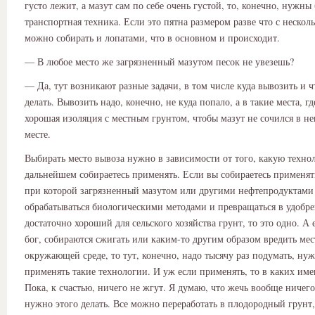
густо лежит, а мазут сам по себе очень густой, то, конечно, нужны
транспортная техника. Если это пятна размером разве что с несколь
можно собирать и лопатами, что в основном и происходит.
— В любое место же загрязненный мазутом песок не увезешь?
— Да, тут возникают разные задачи, в том числе куда вывозить и ч
делать. Вывозить надо, конечно, не куда попало, а в такие места, гд
хорошая изоляция с местным грунтом, чтобы мазут не сочился в не
месте.
Выбирать место вывоза нужно в зависимости от того, какую техно
дальнейшем собираетесь применять. Если вы собираетесь применят
при которой загрязненный мазутом или другими нефтепродуктами 
обрабатываться биологическими методами и превращаться в удобре
достаточно хороший для сельского хозяйства грунт, то это одно. А 
бог, собираются сжигать или каким-то другим образом вредить ме
окружающей среде, то тут, конечно, надо тысячу раз подумать, ну
применять такие технологии. И уж если применять, то в каких име
Пока, к счастью, ничего не жгут. Я думаю, что жечь вообще ничего
нужно этого делать. Все можно переработать в плодородный грунт, 