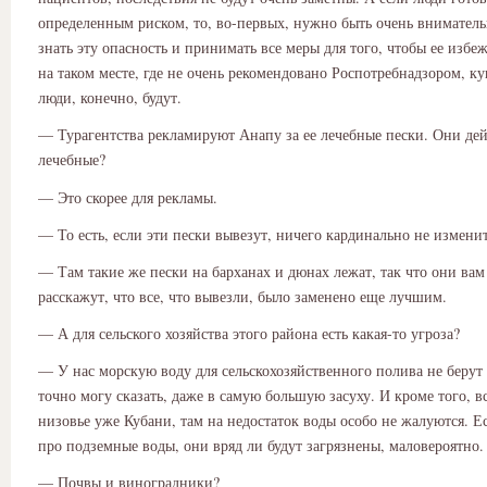
определенным риском, то, во-первых, нужно быть очень внимател
знать эту опасность и принимать все меры для того, чтобы ее избе
на таком месте, где не очень рекомендовано Роспотребнадзором, ку
люди, конечно, будут.
— Турагентства рекламируют Анапу за ее лечебные пески. Они де
лечебные?
— Это скорее для рекламы.
— То есть, если эти пески вывезут, ничего кардинально не изменит
— Там такие же пески на барханах и дюнах лежат, так что они вам
расскажут, что все, что вывезли, было заменено еще лучшим.
— А для сельского хозяйства этого района есть какая-то угроза?
— У нас морскую воду для сельскохозяйственного полива не берут 
точно могу сказать, даже в самую большую засуху. И кроме того, вс
низовье уже Кубани, там на недостаток воды особо не жалуются. Е
про подземные воды, они вряд ли будут загрязнены, маловероятно.
— Почвы и виноградники?