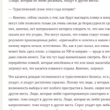
«Люди, которые не любят рисковать, поедут в другие места»
— Туристический сезон этого года потерян?
— Конечно, сейчас сказать о том, как будут выглядеть пляжи в конц
могут себе позволить только уж очень смелые до безрассудности гр
них, конечно, нет материального интереса говорить то, что они гов
сказать все что угодно. Эти могут сказать, что пляжи станут только
результате произведенных работ, «приезжайте и селитесь в нашем 
ничему верить нельзя, естественно. Но, как я уже сказал, все очень
может быть здесь плохо, а глядишь на 500 м направо — вроде и нич
даже совсем ничего. Так что тут надо внимательнее смотреть. Все 
переработки пляжей, которые неизбежны в тех или иных масштабах
затронут все, что касается пляжного отдыха. Конечно, затронут.
Что касается доходов гостиничного и туристического бизнеса, то я
упадут, и упадут достаточно серьезно. Потому что люди, у которых 
возможность выбора и нет особого пристрастия к Анапе, скорее все
другие места. Люди, которые любят гарантированную санитарию и 
прочее, тоже поедут в другие места. Люди, которые не любят риско
капризничают, тоже поедут в другие места. Спрос упадет при люб