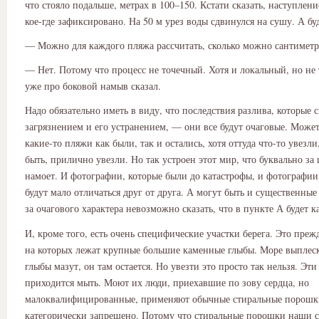
что стояло подальше, метрах в 100–150. Кстати сказать, наступлени
кое-где зафиксировано. На 50 м урез воды сдвинулся на сушу. А бу
— Можно для каждого пляжа рассчитать, сколько можно сантиметр
— Нет. Потому что процесс не точечный. Хотя и локальный, но не
уже про боковой намыв сказал.
Надо обязательно иметь в виду, что последствия разлива, которые 
загрязнением и его устранением, — они все будут очаговые. Может 
какие-то пляжи как были, так и остались, хотя оттуда что-то увезли
быть, прилично увезли. Но так устроен этот мир, что буквально за 
намоет. И фотографии, которые были до катастрофы, и фотографии
будут мало отличаться друг от друга. А могут быть и существенные
за очагового характера невозможно сказать, что в пункте А будет к
И, кроме того, есть очень специфические участки берега. Это прежд
на которых лежат крупные большие каменные глыбы. Море выплеск
глыбы мазут, он там остается. Но увезти это просто так нельзя. Эт
приходится мыть. Моют их люди, приехавшие по зову сердца, но
малоквалифицированные, применяют обычные стиральные порошк
категорически запрещено. Потому что стиральные порошки наши с