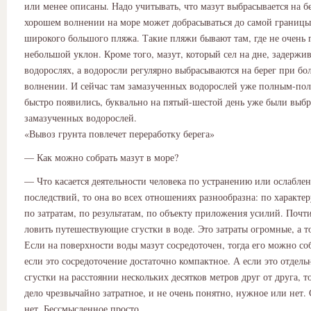
или менее описаны. Надо учитывать, что мазут выбрасывается на бе
хорошем волнении на море может добрасываться до самой границы
широкого большого пляжа. Такие пляжи бывают там, где не очень 
небольшой уклон. Кроме того, мазут, который сел на дне, задержив
водорослях, а водоросли регулярно выбрасываются на берег при б
волнении. И сейчас там замазученных водорослей уже полным-пол
быстро появились, буквально на пятый-шестой день уже были выб
замазученных водорослей.
«Вывоз грунта повлечет переработку берега»
— Как можно собрать мазут в море?
— Что касается деятельности человека по устранению или ослабле
последствий, то она во всех отношениях разнообразна: по характер
по затратам, по результатам, по объекту приложения усилий. Почт
ловить путешествующие сгустки в воде. Это затраты огромные, а т
Если на поверхности воды мазут сосредоточен, тогда его можно соб
если это сосредоточение достаточно компактное. А если это отдел
сгустки на расстоянии нескольких десятков метров друг от друга, 
дело чрезвычайно затратное, и не очень понятно, нужное или нет. 
нет. Бессмысленное просто.