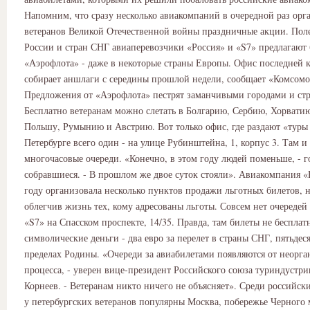
Напомним, что сразу несколько авиакомпаний в очередной раз орг
ветеранов Великой Отечественной войны праздничные акции. Поле
России и стран СНГ авиаперевозчики «Россия» и «S7» предлагают 
«Аэрофлота» - даже в некоторые страны Европы. Офис последней 
собирает аншлаги с середины прошлой недели, сообщает «Комсомо
Предложения от «Аэрофлота» пестрят заманчивыми городами и ст
Бесплатно ветеранам можно слетать в Болгарию, Сербию, Хорвати
Польшу, Румынию и Австрию. Вот только офис, где раздают «туры
Петербурге всего один - на улице Рубинштейна, 1, корпус 3. Там и
многочасовые очереди. «Конечно, в этом году людей поменьше, - г
собравшиеся. - В прошлом же двое суток стояли». Авиакомпания «
году организовала несколько пунктов продажи льготных билетов, н
облегчив жизнь тех, кому адресованы льготы. Совсем нет очередей
«S7» на Спасском проспекте, 14/35. Правда, там билеты не бесплатн
символические деньги - два евро за перелет в страны СНГ, пятьдес
пределах Родины. «Очереди за авиабилетами появляются от неорг
процесса, - уверен вице-президент Российского союза туриндустри
Корнеев. - Ветеранам никто ничего не объясняет». Среди российс
у петербургских ветеранов популярны Москва, побережье Черного 