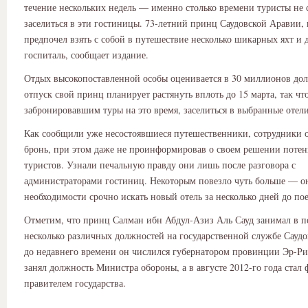
течение нескольких недель — именно столько времени туристы не 
заселиться в эти гостиницы. 73-летний принц Саудовской Аравии, 
предпочел взять с собой в путешествие несколько шикарных яхт и
госпиталь, сообщает издание.
Отдых высокопоставленной особы оценивается в 30 миллионов дол
отпуск свой принц планирует растянуть вплоть до 15 марта, так чт
забронировавшим туры на это время, заселиться в выбранные отели
Как сообщили уже несостоявшиеся путешественники, сотрудники о
бронь, при этом даже не проинформировав о своем решении поте
туристов. Узнали печальную правду они лишь после разговора с
администраторами гостиниц. Некоторым повезло чуть больше — о
необходимости срочно искать новый отель за несколько дней до по
Отметим, что принц Салман ибн Абдул-Азиз Аль Сауд занимал в п
несколько различных должностей на государственной службе Сауд
до недавнего времени он числился губернатором провинции Эр-Ри
занял должность Министра обороны, а в августе 2012-го года стал
правителем государства.