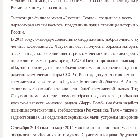
молитвой о помощи к святителю Николаю, особо почитаемому на Р
Космический музей освятили.
Экспозиция филиала музея «Русский Левша», созданная в честь
первооткрывателей космоса, представила яркие страницы истории
России.
В 2013 году, благодаря содействию сподвижника, добровольного ку
летчика-космонавта А. Лазуткина были получены образцы матери
отсека аппарата, совершившего три космических полета (два орби
по баллистической траектории). ОАО «Военно-промышленная корп
«Научно-производственное объединение машиностроения», одна и
ракетно-космических фирм СССР и России, допустила микромини
космическим раритетам – в Реутове, Московской области. В. Анис
свою творческую лабораторию ценнейшей космической пылью. Тог
Лазуткин помог мастеру получить образцы редких зерен, побывавш
японской капусты –мизуны, редиса «Черри Бомб» (не была задейст
пшеницы суперкарлика, арабидопсиса (Резуховидка Таля – также н
задействована). На отдельных зернышках были устроены микроми
С декабря 2013 года по март 2014 микроминиатюрист занимался и
оформлением «Космического музея». С учетом площадки будущего