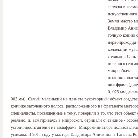
запуска в космо
искусственного
Земли мастер 
Владимир Анис
точную копию о
первопроходца 
коллекции музе
Левша» в Санкт
появился сенса
микрообъект – 
пылинки золота
вольфрама (диа
0, 025 мм, диам
002 мм). Самый маленький на планете рукотворный объект создате
кончике заточенного волоса, расположенного на фрагменте метеори
специалисты, посвященные в тему, поверили в то, что этот объект
реально, и, всматриваясь в микроскоп, отрицали очевидное - особе
устойчивость антенн из вольфрама. Микроминиатюра пользовала
успехом. В 2011 году у мастера Владимира Анискина и Татьяны Ко