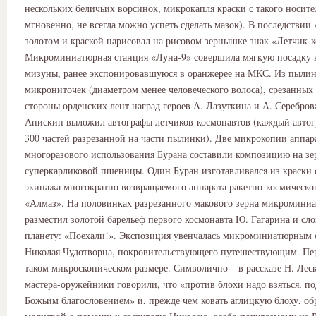
нескольких беличьих ворсинок, микрокапля краски с такого носите
мгновенно, не всегда можно успеть сделать мазок). В последствии
золотом и краской нарисовал на рисовом зернышке знак «Летчик-к
Микроминиатюрная станция «Луна-9» совершила мягкую посадку 
мизуны, ранее экспонировавшуюся в оранжерее на МКС. Из пыли
микрониточек (диаметром менее человеческого волоса), срезанных
стороны орденских лент наград героев А. Лазуткина и А. Серебро
Анискин выложил автографы летчиков-космонавтов (каждый автогр
300 частей разрезанной на части пылинки). Две микрокопии аппар
многоразового использования Бурана составили композицию на з
суперкарликовой пшеницы. Один Буран изготавливался из краски с
экипажа многократно возвращаемого аппарата ракетно-космическо
«Алмаз». На половинках разрезанного макового зерна микромини
разместил золотой барельеф первого космонавта Ю. Гагарина и сло
планету: «Поехали!». Экспозиция увенчалась микроминиатюрным 
Николая Чудотворца, покровительствующего путешествующим. Пер
таком микроскопическом размере. Символично – в рассказе Н. Лес
мастера-оружейники говорили, что «против блохи надо взяться, п
Божьим благословением» и, прежде чем ковать аглицкую блоху, об