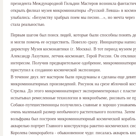
президента Международной Гильдии Мастеров возникла фантастиче
открыть филиал музея микроминиатюры «Русский Левша» в космо
улыбались: «Безумству храбрых поем мы песню…», но мечта через 
стала реальностью.
Первым шагом был поиск людей, которые были способны понять д
и могли помочь ее осуществить. Повезло сразу. Инициаторы напи
директору Музея космонавтики (г. Москва). В тот период музеем 
Александр Лазуткин, летчик-космонавт, Герой России. Он откликн
интересом. Получив предварительное одобрение, микроминиатюри
приступил к созданию космической экспозиции.
В течение двух лет мастером были придуманы и сделаны еще девят
микроминиатюрных произведений. Рисунок на срезе яблочной кост
Стрелка. До этого микроминиатюрист экспериментировал с пласти
испытывал ремесленные технологии в микрообъеме, рисовать не п
Собаки-путешественницы получились славные и хорошо узнаваемы
очень маленький размер необычного растительного полотна. Затем 
вольфрама был построен микроминиатюрный космический корабль
акварелью портрет Главного конструктора ракетно-космических сис
Королева (микроработа - обыкновенное чудо: писалась акварель ки