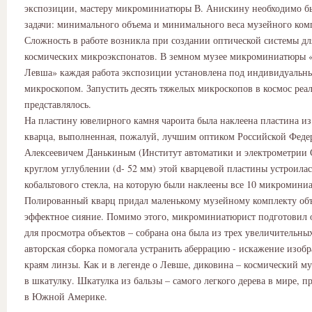
экспозиции, мастеру микроминиатюры В. Анискину необходимо б
задачи: минимального объема и минимального веса музейного ком
Сложность в работе возникла при создании оптической системы дл
космических микроэкспонатов. В земном музее микроминиатюры 
Левша» каждая работа экспозиции установлена под индивидуальн
микроскопом. Запустить десять тяжелых микроскопов в космос реа
представлялось.
На пластину ювелирного камня чароита была наклеена пластина из
кварца, выполненная, пожалуй, лучшим оптиком Российской Фед
Алексеевичем Данькиным (Институт автоматики и электрометрии 
круглом углублении (d- 52 мм) этой кварцевой пластины устроила
кобальтового стекла, на которую были наклеены все 10 микромини
Полированный кварц придал маленькому музейному комплекту об
эффектное сияние. Помимо этого, микроминиатюрист подготовил 
для просмотра объектов – собрана она была из трех увеличительны
авторская сборка помогала устранить аберрацию - искажение изоб
краям линзы. Как и в легенде о Левше, диковина – космический м
в шкатулку. Шкатулка из бальзы – самого легкого дерева в мире, 
в Южной Америке.