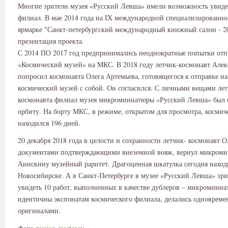
Многие зрители музея «Русский Левша» имели возможность увиде
филиал. В мае 2014 года на IX международной специализированно
ярмарке "Санкт-петербургский международный книжный салон - 20
презентация проекта.
С 2014 ПО 2017 год предпринимались неоднократные попытки отп
«Космический музей» на МКС. В 2018 году летчик-космонавт Але
попросил космонавта Олега Артемьева, готовящегося к отправке на
космический музей с собой. Он согласился. С личными вещами лет
космонавта филиал музея микроминиатюры «Русский Левша» был 
орбиту. На борту МКС, в режиме, открытом для просмотра, космич
находился 196 дней.
20 декабря 2018 года в целости и сохранности летчик- космонавт О
документами подтверждающими внеземной вояж, вернул микроми
Анискину музейный раритет. Драгоценная шкатулка сегодня наход
Новосибирске. А в Санкт-Петербурге в музее «Русский Левша» зр
увидеть 10 работ, выполненных в качестве дублеров – микромини
идентичны экспонатам космического филиала, делались одновреме
оригиналами.