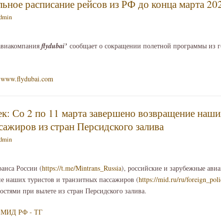
альное расписание рейсов из РФ до конца марта 20
dmin
авиакомпания
fly
dubai
’
сообщает о сокращении полетной программы из г
www.flydubai.com
ек: Со 2 по 11 марта завершено возвращение наши
сажиров из стран Персидского залива
dmin
анса России (
https://t.me/Mintrans_Russia
), российские и зарубежные ави
е наших туристов и транзитных пассажиров (
https://mid.ru/ru/foreign_po
остями при вылете из стран Персидского залива.
МИД РФ - ТГ