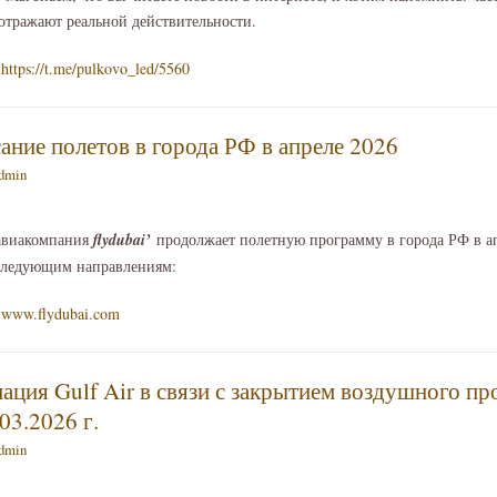
 отражают реальной действительности.
https://t.me/pulkovo_led/5560
сание полетов в города РФ в апреле 2026
dmin
авиакомпания
fly
dubai
’
продолжает полетную программу в города РФ в ап
 следующим направлениям:
www.flydubai.com
ция Gulf Air в связи с закрытием воздушного пр
03.2026 г.
dmin