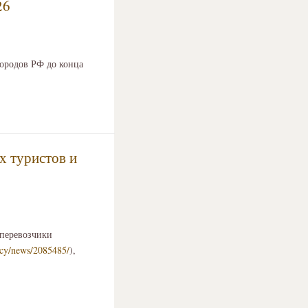
26
ородов РФ до конца
х туристов и
аперевозчики
licy/news/2085485/
),