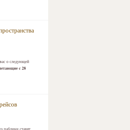
 пространства
вас о следующей
летающие c 28
 рейсов
то паблики ставят