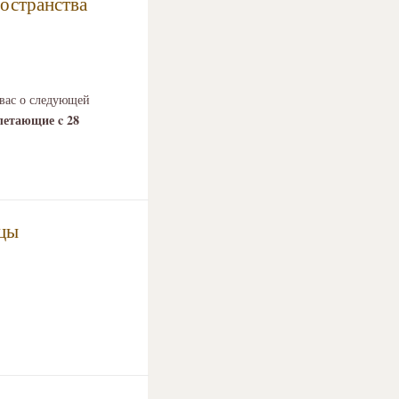
ространства
вас о следующей
летающие c 28
жцы