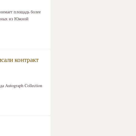
анимает площадь более
зённых из Южной
исали контракт
а Autograph Collection