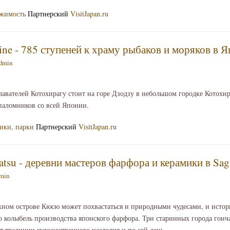
ижимость
Партнерский
VisitJapan.ru
rine - 785 ступеней к храму рыбаков и моряков в 
dmin
авателей Котохирагу стоит на горе Дзодзу в небольшом городке Котохи
паломников со всей Японии.
ики, парки
Партнерский
VisitJapan.ru
aratsu - деревни мастеров фарфора и керамики в Sa
min
жном острове Кюсю может похвастаться и природными чудесами, и исто
о колыбель производства японского фарфора. Три старинных города гонч
 традиции художественного наследия и по сей день.