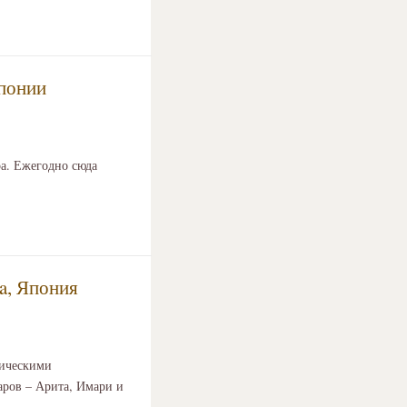
Японии
ра. Ежегодно сюда
ga, Япония
рическими
аров – Арита, Имари и