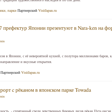
ики, парки
Партнерский
VisitJapan.ru
7 префектур Японии презентуют в Nara-ken на 
min
зм в Японии, с её невероятной кухней, с полутора миллионами баров, ка
 направление и вкусные открытия.
Партнерский
VisitJapan.ru
урорт c рёканом в японском парке Towada
min
жность - спрятанный среди девственных буковых лесов рёкан Цута онсэн