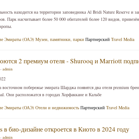
ьность находится на территории заповедника Al Bridi Nature Reserve и з
ов. Парк насчитывает более 50 000 обитателей более 120 видов, приве
вропы.
ие Эмираты (ОАЭ)
Музеи, памятники, парки
Партнерский
Travel Media
ются 2 премиум отеля - Shurooq и Marriott подп
 —
admin
022
а восточном побережье эмирата Шарджа появятся два отеля premium бренд
ional. Они расположатся в городах Хорфаккане и Кальбе
ие Эмираты (ОАЭ)
Отели и недвижимость
Партнерский
Travel Media
s в био-дизайне откроется в Киото в 2024 году
 —
admin