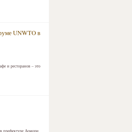
форуме UNWTO в
фе и ресторанов – это
 в префектуре Аомори,