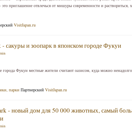
 – это приглашение отвлечься от мишуры современности и раствориться, х
ерский
VisitJapan.ru
 - сакуры и зоопарк в японском городе Фукуи
min
е города Фукуи местные жители считают оазисом, куда можно ненадолго
ики, парки
Партнерский
VisitJapan.ru
 Park - новый дом для 50 000 животных, самый бо
ки
min