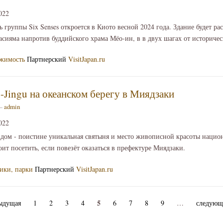
022
группы Six Senses откроется в Киото весной 2024 года. Здание будет рас
сияма напротив буддийского храма Мёо-ин, в в двух шагах от историчес
ижимость
Партнерский
VisitJapan.ru
Jingu на океанском берегу в Миядзаки
 —
admin
022
идом - поистине уникальная святыня и место живописной красоты национ
оит посетить, если повезёт оказаться в префектуре Миядзаки.
ики, парки
Партнерский
VisitJapan.ru
5
ыдущая
1
2
3
4
6
7
8
9
…
следующ