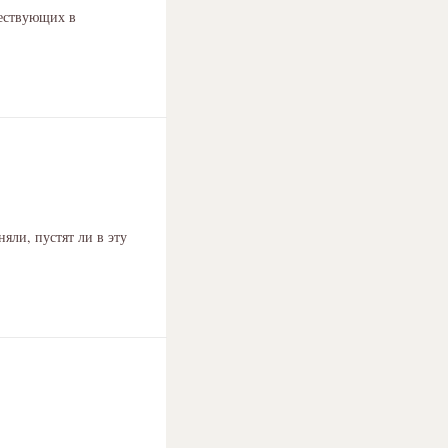
ествующих в
яли, пустят ли в эту