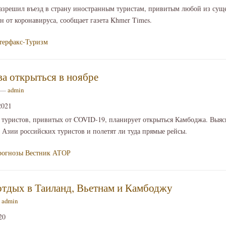
зрешил въезд в страну иностранным туристам, привитым любой из сущ
н от коронавируса, сообщает газета Khmer Times.
терфакс-Туризм
а открыться в ноябре
2 —
admin
2021
я туристов, привитых от COVID-19, планирует открыться Камбоджа. Выясн
Азии российских туристов и полетят ли туда прямые рейсы.
рогнозы
Вестник АТОР
 отдых в Таиланд, Вьетнам и Камбоджу
—
admin
20