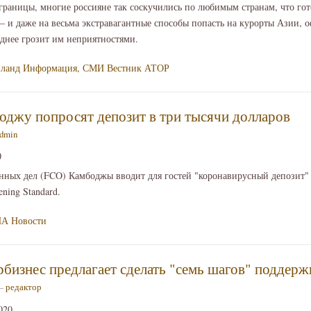
границы, многие россияне так соскучились по любимым странам, что го
 – и даже на весьма экстравагантные способы попасть на курорты Азии,
еднее грозит им неприятностями.
ланд
Информация, СМИ
Вестник АТОР
боджу попросят депозит в три тысячи долларов
dmin
0
нных дел (FCO) Камбоджы вводит для гостей "коронавирусный депозит" 
ning Standard.
А Новости
бизнес предлагает сделать "семь шагов" поддерж
 —
редактор
020