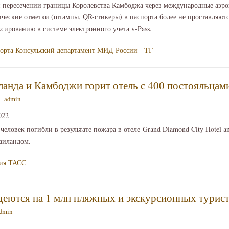
и пересечении границы Королевства Камбоджа через международные аэр
ческие отметки (штампы, QR-стикеры) в паспорта более не проставляютс
сированию в системе электронного учета v-Pass.
орта
Консульский департамент МИД России - ТГ
ланда и Камбоджи горит отель с 400 постояльцам
 —
admin
022
еловек погибли в результате пожара в отеле Grand Diamond City Hotel an
аиландом.
ия
ТАСС
еются на 1 млн пляжных и экскурсионных турис
dmin
2