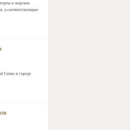
опорты и морские
я, а соответствующие
и
d Casino в городе
тов