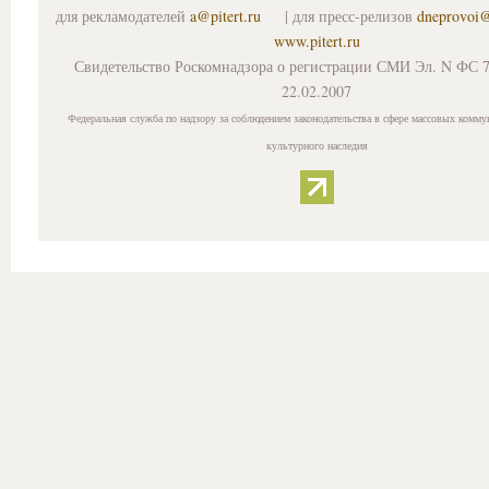
для рекламодателей
a@pitert.ru
| для пресс-релизов
dneprovoi
www.pitert.ru
Свидетельство Роскомнадзора о регистрации СМИ Эл. N ФС 7
22.02.2007
Федеральная служба по надзору за соблюдением законодательства в сфере массовых комму
культурного наследия