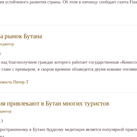
я устойчивого развития страны. Об этом в пятницу сообщает газета Fina
на рынок Бутана
редактор
5
, над благополучием граждан которого работает государственная «Комисс
главе с премьером, в скором времени обзаведется двумя новыми отелями D
имость
Питер-Т
ия привлекают в Бутан многих туристов
дактор
13
ространенному в Бутане буддизму медитация является популярной практ
на.