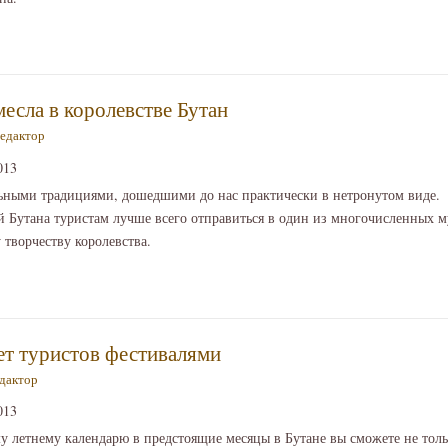
месла в королевстве Бутан
едактор
013
льными традициями, дошедшими до нас практически в нетронутом виде. 
й Бутана туристам лучше всего отправиться в один из многочисленных 
 творчеству королевства.
ет туристов фестивалями
дактор
013
 летнему календарю в предстоящие месяцы в Бутане вы сможете не толь