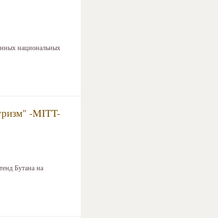
ленных национальных
уризм" -MITT-
тенд Бутана на