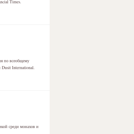
ncial Times.
ия по всеобщему
usit International.
икой среди монахов и