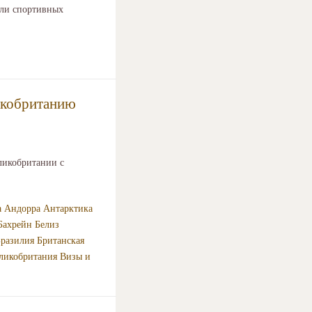
или спортивных
ликобританию
ликобритании с
а
Андорра
Антарктика
Бахрейн
Белиз
разилия
Британская
ликобритания
Визы и