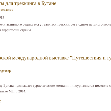
 для треккинга в Бутане
—
редактор
013
тели активного отдыха могут заняться треккингом в одном из многочис
а территории страны.
вской международной выставке "Путешествия и т
едактор
у Бутана приглашает туристические компании и журналистов посетить с
тавке MITT 2014.
Т