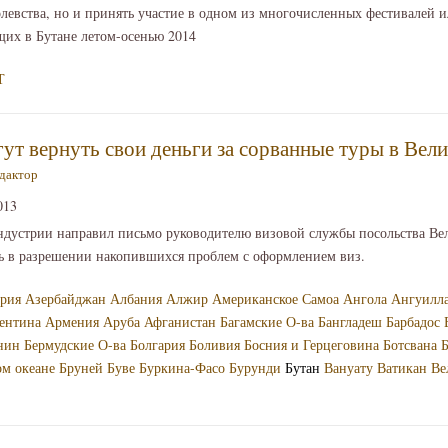
левства, но и принять участие в одном из многочисленных фестивалей 
щих в Бутане летом-осенью 2014
Т
гут вернуть свои деньги за сорванные туры в Ве
дактор
013
ндустрии направил письмо руководителю визовой службы посольства Ве
ть в разрешении накопившихся проблем с оформлением виз.
рия
Азербайджан
Албания
Алжир
Американское Самоа
Ангола
Ангуилл
ентина
Армения
Аруба
Афганистан
Багамские О-ва
Бангладеш
Барбадос
нин
Бермудские О-ва
Болгария
Боливия
Босния и Герцеговина
Ботсвана
Б
ом океане
Бруней
Буве
Буркина-Фасо
Бурунди
Бутан
Вануату
Ватикан
Ве