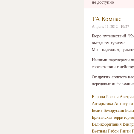
не доступно
TA Компас
Апрель 11, 2012 - 19:27 
Бюро путешествий "Ко
выездном туризме.
Мы - надежная, грамот
Нашими партнерами яв
соответствии с дейст
От других агентств на
передовые информацио
Европа
Россия
Австра
Антарктика
Антигуа и
Белиз
Белоруссия
Бель
Британская территория
Великобритания
Венгр
Вьетнам
Габон
Гаити
Г