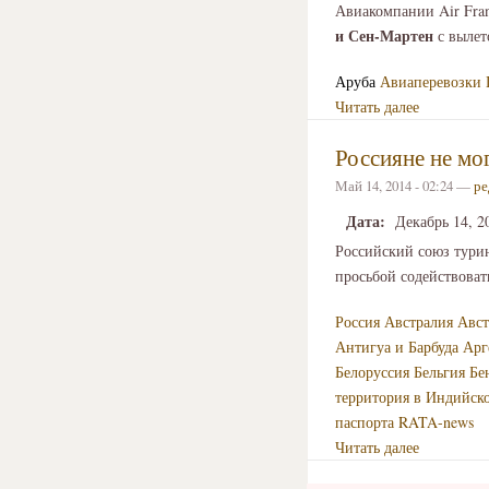
Авиакомпании Air Fra
и Сен-Мартен
с вылет
Аруба
Авиаперевозки
Читать далее
Россияне не мо
Май 14, 2014 - 02:24 —
ре
Дата:
Декабрь 14, 2
Российский союз тури
просьбой содействова
Россия
Австралия
Авст
Антигуа и Барбуда
Арг
Белоруссия
Бельгия
Бе
территория в Индийск
паспорта
RATA-news
Читать далее