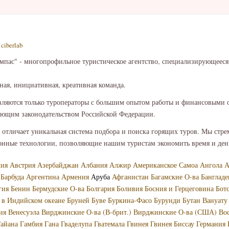
—
ciberlab
мпас" - многопрофильное туристическое агентство, специализирующееся
ная, инициативная, креативная команда.
ляются только туроператоры с большим опытом работы и финансовыми 
вующим законодательством Российской Федерации.
с отличает уникальная система подбора и поиска горящих туров. Мы стр
нные технологии, позволяющие нашим туристам экономить время и де
лия
Австрия
Азербайджан
Албания
Алжир
Американское Самоа
Ангола
А
 Барбуда
Аргентина
Армения
Аруба
Афганистан
Багамские О-ва
Банглад
гия
Бенин
Бермудские О-ва
Болгария
Боливия
Босния и Герцеговина
Бот
 в Индийском океане
Бруней
Буве
Буркина-Фасо
Бурунди
Бутан
Вануату
ия
Венесуэла
Вирджинские О-ва (В-брит.)
Вирджинские О-ва (США)
Во
айана
Гамбия
Гана
Гваделупа
Гватемала
Гвинея
Гвинея Биссау
Германия