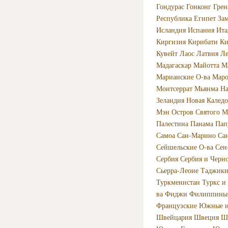
Гондурас
Гонконг
Грен
Республика
Египет
За
Исландия
Испания
Ита
Киргизия
Кирибати
Ки
Кувейт
Лаос
Латвия
Ле
Мадагаскар
Майотта
М
Марианские О-ва
Маро
Монтсеррат
Мьянма
Н
Зеландия
Новая Калед
Мэн
Остров Святого М
Палестина
Панама
Пап
Самоа
Сан-Марино
Са
Сейшельские О-ва
Сен
Сербия
Сербия и Черн
Сьерра-Леоне
Таджики
Туркменистан
Туркс и
ва
Фиджи
Филиппины
Французские Южные и
Швейцария
Швеция
Ш