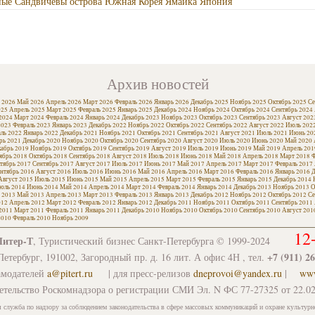
ые Сандвичевы острова
Южная Корея
Ямайка
Япония
Архив новостей
 2026
Май 2026
Апрель 2026
Март 2026
Февраль 2026
Январь 2026
Декабрь 2025
Ноябрь 2025
Октябрь 2025
Се
025
Апрель 2025
Март 2025
Февраль 2025
Январь 2025
Декабрь 2024
Ноябрь 2024
Октябрь 2024
Сентябрь 2024
2024
Март 2024
Февраль 2024
Январь 2024
Декабрь 2023
Ноябрь 2023
Октябрь 2023
Сентябрь 2023
Август 202
2023
Февраль 2023
Январь 2023
Декабрь 2022
Ноябрь 2022
Октябрь 2022
Сентябрь 2022
Август 2022
Июль 202
ль 2022
Январь 2022
Декабрь 2021
Ноябрь 2021
Октябрь 2021
Сентябрь 2021
Август 2021
Июль 2021
Июнь 20
рь 2021
Декабрь 2020
Ноябрь 2020
Октябрь 2020
Сентябрь 2020
Август 2020
Июль 2020
Июнь 2020
Май 2020
кабрь 2019
Ноябрь 2019
Октябрь 2019
Сентябрь 2019
Август 2019
Июль 2019
Июнь 2019
Май 2019
Апрель 201
ябрь 2018
Октябрь 2018
Сентябрь 2018
Август 2018
Июль 2018
Июнь 2018
Май 2018
Апрель 2018
Март 2018
Ф
тябрь 2017
Сентябрь 2017
Август 2017
Июль 2017
Июнь 2017
Май 2017
Апрель 2017
Март 2017
Февраль 2017
нтябрь 2016
Август 2016
Июль 2016
Июнь 2016
Май 2016
Апрель 2016
Март 2016
Февраль 2016
Январь 2016
Д
Август 2015
Июль 2015
Июнь 2015
Май 2015
Апрель 2015
Март 2015
Февраль 2015
Январь 2015
Декабрь 2014
юль 2014
Июнь 2014
Май 2014
Апрель 2014
Март 2014
Февраль 2014
Январь 2014
Декабрь 2013
Ноябрь 2013
О
 2013
Май 2013
Апрель 2013
Март 2013
Февраль 2013
Январь 2013
Декабрь 2012
Ноябрь 2012
Октябрь 2012
Се
012
Апрель 2012
Март 2012
Февраль 2012
Январь 2012
Декабрь 2011
Ноябрь 2011
Октябрь 2011
Сентябрь 2011
2011
Март 2011
Февраль 2011
Январь 2011
Декабрь 2010
Ноябрь 2010
Октябрь 2010
Сентябрь 2010
Август 201
2010
Февраль 2010
Ноябрь 2009
12
Питер-Т
, Туристический бизнес Санкт-Петербурга © 1999-2024
+7 (911) 2
етербург, 191002, Загородный пр. д. 16 лит. А офис 4Н , тел.
амодателей
a@pitert.ru
| для пресс-релизов
dneprovoi@yandex.ru
|
www
етельство Роскомнадзора о регистрации СМИ Эл. N ФС 77-27325 от 22.02
 служба по надзору за соблюдением законодательства в сфере массовых коммуникаций и охране культурн