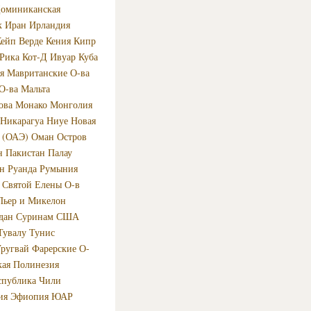
оминиканская
к
Иран
Ирландия
ейп Верде
Кения
Кипр
-Рика
Кот-Д Ивуар
Куба
я
Мавританские О-ва
О-ва
Мальта
ова
Монако
Монголия
Никарагуа
Ниуе
Новая
 (ОАЭ)
Оман
Остров
н
Пакистан
Палау
н
Руанда
Румыния
Святой Елены О-в
Пьер и Микелон
дан
Суринам
США
Тувалу
Тунис
ругвай
Фарерские О-
кая Полинезия
спублика
Чили
ия
Эфиопия
ЮАР