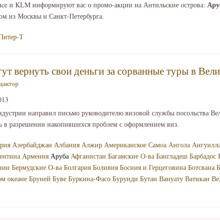
Ару
nce и KLM информируют вас о промо-акции на Антильские острова:
ом из Москвы и Санкт-Петербурга.
Питер-Т
гут вернуть свои деньги за сорванные туры в Ве
дактор
013
ндустрии направил письмо руководителю визовой службы посольства Ве
ть в разрешении накопившихся проблем с оформлением виз.
рия
Азербайджан
Албания
Алжир
Американское Самоа
Ангола
Ангуилл
ентина
Армения
Аруба
Афганистан
Багамские О-ва
Бангладеш
Барбадос
нин
Бермудские О-ва
Болгария
Боливия
Босния и Герцеговина
Ботсвана
Б
ом океане
Бруней
Буве
Буркина-Фасо
Бурунди
Бутан
Вануату
Ватикан
Ве