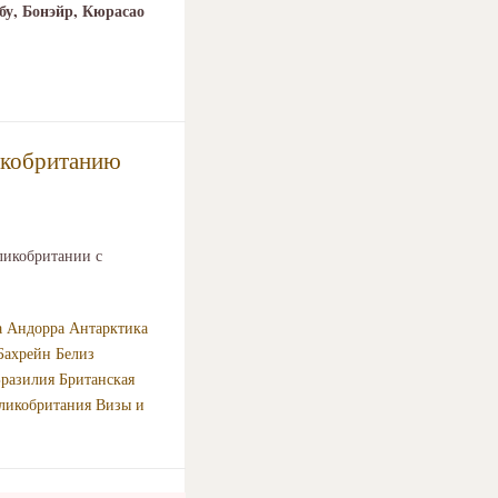
бу, Бонэйр, Кюрасао
ликобританию
ликобритании с
а
Андорра
Антарктика
Бахрейн
Белиз
разилия
Британская
ликобритания
Визы и