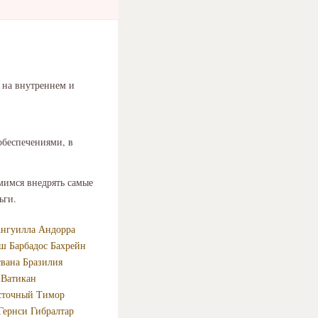
 на внутреннем и
обеспечениями, в
емимся внедрять самые
ньги.
нгуилла
Андорра
еш
Барбадос
Бахрейн
свана
Бразилия
Ватикан
сточный Тимор
Гернси
Гибралтар