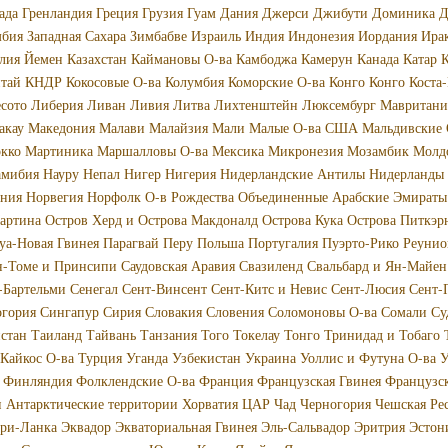
ада
Гренландия
Греция
Грузия
Гуам
Дания
Джерси
Джибути
Доминика
Д
мбия
Западная Сахара
Зимбабве
Израиль
Индия
Индонезия
Иордания
Ира
лия
Йемен
Казахстан
Каймановы О-ва
Камбоджа
Камерун
Канада
Катар
К
тай
КНДР
Кокосовые О-ва
Колумбия
Коморские О-ва
Конго
Конго
Коста
сото
Либерия
Ливан
Ливия
Литва
Лихтенштейн
Люксембург
Мавритани
акау
Македония
Малави
Малайзия
Мали
Малые О-ва США
Мальдивские 
кко
Мартиника
Маршалловы О-ва
Мексика
Микронезия
Мозамбик
Молд
амибия
Науру
Непал
Нигер
Нигерия
Нидерландские Антилы
Нидерланды
ония
Норвегия
Норфолк
О-в Рождества
Объединенные Арабские Эмираты
артина
Остров Херд и Острова Макдоналд
Острова Кука
Острова Питкэр
уа-Новая Гвинея
Парагвай
Перу
Польша
Португалия
Пуэрто-Рико
Реунио
н-Томе и Принсипи
Саудовская Аравия
Свазиленд
Свальбард и Ян-Майен
-Бартельми
Сенегал
Сент-Винсент
Сент-Китс и Невис
Сент-Люсия
Сент-
огория
Сингапур
Сирия
Словакия
Словения
Соломоновы О-ва
Сомали
Су
стан
Таиланд
Тайвань
Танзания
Того
Токелау
Тонго
Тринидад и Тобаго
 Кайкос О-ва
Турция
Уганда
Узбекистан
Украина
Уоллис и Футуна О-ва
У
Финляндия
Фолклендские О-ва
Франция
Французская Гвинея
Французс
 Антарктические территории
Хорватия
ЦАР
Чад
Черногория
Чешская Ре
ри-Ланка
Эквадор
Экваториальная Гвинея
Эль-Сальвадор
Эритрия
Эстон