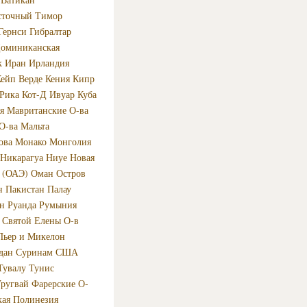
сточный Тимор
Гернси
Гибралтар
оминиканская
к
Иран
Ирландия
ейп Верде
Кения
Кипр
-Рика
Кот-Д Ивуар
Куба
я
Мавританские О-ва
О-ва
Мальта
ова
Монако
Монголия
Никарагуа
Ниуе
Новая
 (ОАЭ)
Оман
Остров
н
Пакистан
Палау
н
Руанда
Румыния
Святой Елены О-в
Пьер и Микелон
дан
Суринам
США
Тувалу
Тунис
ругвай
Фарерские О-
кая Полинезия