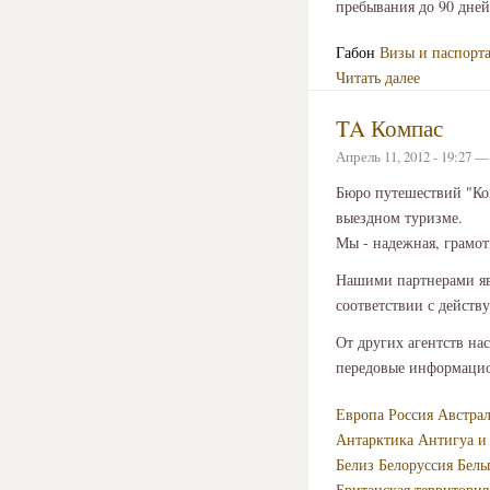
пребывания до 90 дне
Габон
Визы и паспорт
Читать далее
TA Компас
Апрель 11, 2012 - 19:27 
Бюро путешествий "Ко
выездном туризме.
Мы - надежная, грамот
Нашими партнерами яв
соответствии с дейст
От других агентств на
передовые информацио
Европа
Россия
Австра
Антарктика
Антигуа и
Белиз
Белоруссия
Бель
Британская территория