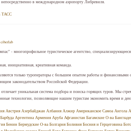
й непосредственно в международном аэропорту Либревиля.
а
ТАСС
—
ciberlab
мпас" - многопрофильное туристическое агентство, специализирующееся
ная, инициативная, креативная команда.
ляются только туроператоры с большим опытом работы и финансовыми 
вующим законодательством Российской Федерации.
с отличает уникальная система подбора и поиска горящих туров. Мы стр
нные технологии, позволяющие нашим туристам экономить время и де
лия
Австрия
Азербайджан
Албания
Алжир
Американское Самоа
Ангола
А
 Барбуда
Аргентина
Армения
Аруба
Афганистан
Багамские О-ва
Банглад
гия
Бенин
Бермудские О-ва
Болгария
Боливия
Босния и Герцеговина
Бот
 в Индийском океане
Бруней
Буве
Буркина-Фасо
Бурунди
Бутан
Вануату