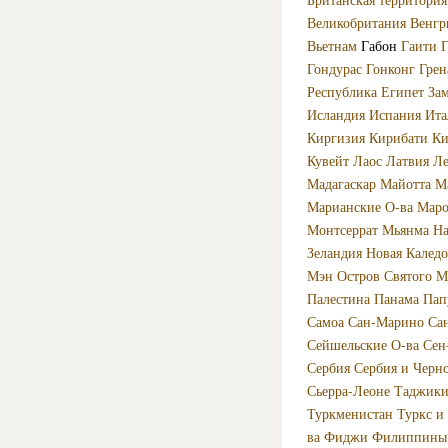
Великобритания
Венгр
Вьетнам
Габон
Гаити
Г
Гондурас
Гонконг
Грен
Республика
Египет
За
Исландия
Испания
Ита
Киргизия
Кирибати
Ки
Кувейт
Лаос
Латвия
Ле
Мадагаскар
Майотта
М
Марианские О-ва
Маро
Монтсеррат
Мьянма
Н
Зеландия
Новая Калед
Мэн
Остров Святого М
Палестина
Панама
Пап
Самоа
Сан-Марино
Са
Сейшельские О-ва
Сен
Сербия
Сербия и Черн
Сьерра-Леоне
Таджики
Туркменистан
Туркс и
ва
Фиджи
Филиппины