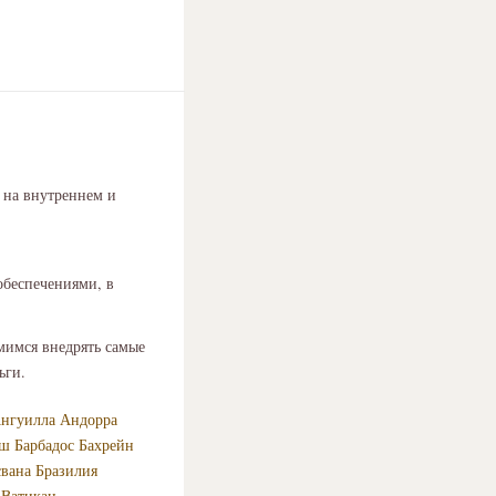
 на внутреннем и
обеспечениями, в
емимся внедрять самые
ньги.
нгуилла
Андорра
еш
Барбадос
Бахрейн
свана
Бразилия
Ватикан