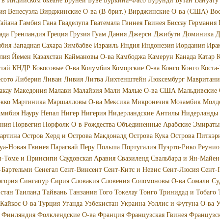
ия
Венесуэла
Вирджинские О-ва (В-брит.)
Вирджинские О-ва (США)
Во
айана
Гамбия
Гана
Гваделупа
Гватемала
Гвинея
Гвинея Биссау
Германия
ада
Гренландия
Греция
Грузия
Гуам
Дания
Джерси
Джибути
Доминика
Д
мбия
Западная Сахара
Зимбабве
Израиль
Индия
Индонезия
Иордания
Ира
лия
Йемен
Казахстан
Каймановы О-ва
Камбоджа
Камерун
Канада
Катар
К
тай
КНДР
Кокосовые О-ва
Колумбия
Коморские О-ва
Конго
Конго
Коста
сото
Либерия
Ливан
Ливия
Литва
Лихтенштейн
Люксембург
Мавритани
акау
Македония
Малави
Малайзия
Мали
Малые О-ва США
Мальдивские 
кко
Мартиника
Маршалловы О-ва
Мексика
Микронезия
Мозамбик
Молд
амибия
Науру
Непал
Нигер
Нигерия
Нидерландские Антилы
Нидерланды
ония
Норвегия
Норфолк
О-в Рождества
Объединенные Арабские Эмираты
артина
Остров Херд и Острова Макдоналд
Острова Кука
Острова Питкэр
уа-Новая Гвинея
Парагвай
Перу
Польша
Португалия
Пуэрто-Рико
Реунио
н-Томе и Принсипи
Саудовская Аравия
Свазиленд
Свальбард и Ян-Майен
-Бартельми
Сенегал
Сент-Винсент
Сент-Китс и Невис
Сент-Люсия
Сент-
огория
Сингапур
Сирия
Словакия
Словения
Соломоновы О-ва
Сомали
Су
стан
Таиланд
Тайвань
Танзания
Того
Токелау
Тонго
Тринидад и Тобаго
 Кайкос О-ва
Турция
Уганда
Узбекистан
Украина
Уоллис и Футуна О-ва
У
Финляндия
Фолклендские О-ва
Франция
Французская Гвинея
Французс