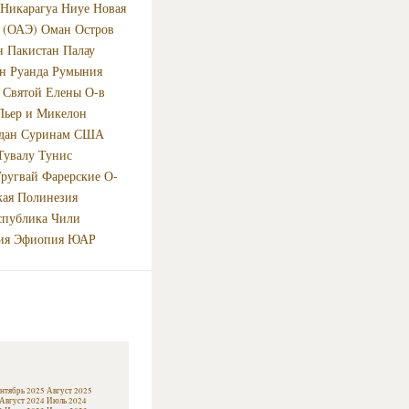
Никарагуа
Ниуе
Новая
 (ОАЭ)
Оман
Остров
н
Пакистан
Палау
н
Руанда
Румыния
Святой Елены О-в
Пьер и Микелон
дан
Суринам
США
Тувалу
Тунис
ругвай
Фарерские О-
кая Полинезия
спублика
Чили
ия
Эфиопия
ЮАР
нтябрь 2025
Август 2025
Август 2024
Июль 2024