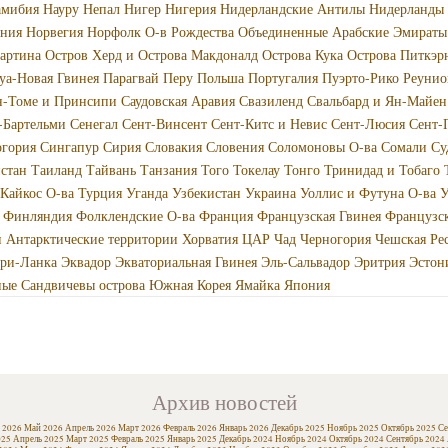
амибия
Науру
Непал
Нигер
Нигерия
Нидерландские Антилы
Нидерланды
ония
Норвегия
Норфолк
О-в Рождества
Объединенные Арабские Эмираты
артина
Остров Херд и Острова Макдоналд
Острова Кука
Острова Питкэр
уа-Новая Гвинея
Парагвай
Перу
Польша
Португалия
Пуэрто-Рико
Реунио
н-Томе и Принсипи
Саудовская Аравия
Свазиленд
Свальбард и Ян-Майен
-Бартельми
Сенегал
Сент-Винсент
Сент-Китс и Невис
Сент-Люсия
Сент-
огория
Сингапур
Сирия
Словакия
Словения
Соломоновы О-ва
Сомали
Су
стан
Таиланд
Тайвань
Танзания
Того
Токелау
Тонго
Тринидад и Тобаго
 Кайкос О-ва
Турция
Уганда
Узбекистан
Украина
Уоллис и Футуна О-ва
У
Финляндия
Фолклендские О-ва
Франция
Французская Гвинея
Французс
 Антарктические территории
Хорватия
ЦАР
Чад
Черногория
Чешская Ре
ри-Ланка
Эквадор
Экваториальная Гвинея
Эль-Сальвадор
Эритрия
Эстон
ые Сандвичевы острова
Южная Корея
Ямайка
Япония
Архив новостей
 2026
Май 2026
Апрель 2026
Март 2026
Февраль 2026
Январь 2026
Декабрь 2025
Ноябрь 2025
Октябрь 2025
Се
025
Апрель 2025
Март 2025
Февраль 2025
Январь 2025
Декабрь 2024
Ноябрь 2024
Октябрь 2024
Сентябрь 2024