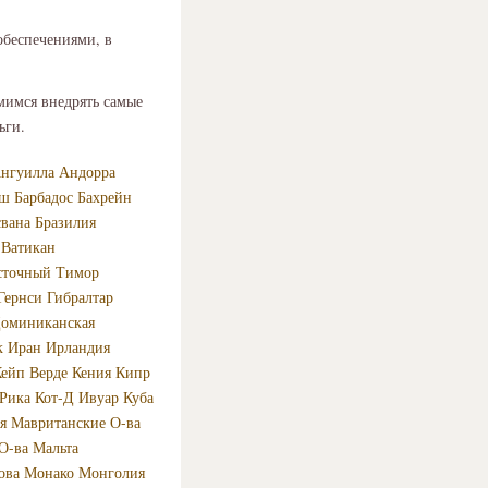
обеспечениями, в
емимся внедрять самые
ньги.
нгуилла
Андорра
еш
Барбадос
Бахрейн
свана
Бразилия
Ватикан
сточный Тимор
Гернси
Гибралтар
оминиканская
к
Иран
Ирландия
ейп Верде
Кения
Кипр
-Рика
Кот-Д Ивуар
Куба
я
Мавританские О-ва
О-ва
Мальта
ова
Монако
Монголия