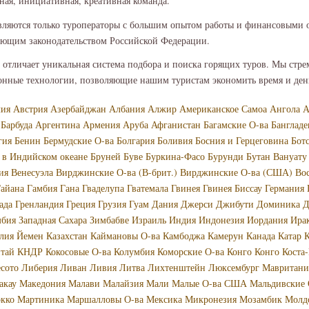
ная, инициативная, креативная команда.
ляются только туроператоры с большим опытом работы и финансовыми 
вующим законодательством Российской Федерации.
с отличает уникальная система подбора и поиска горящих туров. Мы стр
нные технологии, позволяющие нашим туристам экономить время и де
лия
Австрия
Азербайджан
Албания
Алжир
Американское Самоа
Ангола
А
 Барбуда
Аргентина
Армения
Аруба
Афганистан
Багамские О-ва
Банглад
гия
Бенин
Бермудские О-ва
Болгария
Боливия
Босния и Герцеговина
Бот
 в Индийском океане
Бруней
Буве
Буркина-Фасо
Бурунди
Бутан
Вануату
ия
Венесуэла
Вирджинские О-ва (В-брит.)
Вирджинские О-ва (США)
Во
айана
Гамбия
Гана
Гваделупа
Гватемала
Гвинея
Гвинея Биссау
Германия
ада
Гренландия
Греция
Грузия
Гуам
Дания
Джерси
Джибути
Доминика
Д
мбия
Западная Сахара
Зимбабве
Израиль
Индия
Индонезия
Иордания
Ира
лия
Йемен
Казахстан
Каймановы О-ва
Камбоджа
Камерун
Канада
Катар
К
тай
КНДР
Кокосовые О-ва
Колумбия
Коморские О-ва
Конго
Конго
Коста
сото
Либерия
Ливан
Ливия
Литва
Лихтенштейн
Люксембург
Мавритани
акау
Македония
Малави
Малайзия
Мали
Малые О-ва США
Мальдивские 
кко
Мартиника
Маршалловы О-ва
Мексика
Микронезия
Мозамбик
Молд