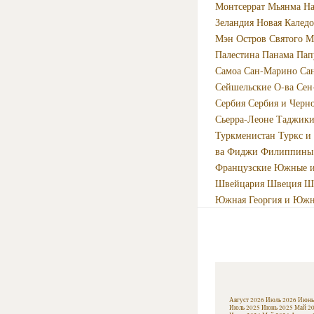
Монтсеррат
Мьянма
Н
Зеландия
Новая Калед
Мэн
Остров Святого М
Палестина
Панама
Пап
Самоа
Сан-Марино
Са
Сейшельские О-ва
Сен
Сербия
Сербия и Черн
Сьерра-Леоне
Таджики
Туркменистан
Туркс и
ва
Фиджи
Филиппины
Французские Южные и
Швейцария
Швеция
Ш
Южная Георгия и Южн
Август 2026
Июль 2026
Июнь
Июль 2025
Июнь 2025
Май 2