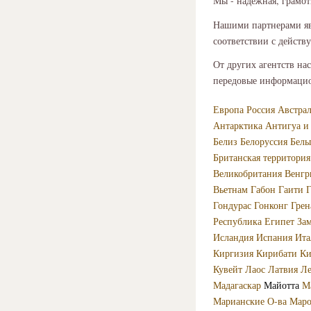
Мы - надежная, грамот
Нашими партнерами яв
соответствии с дейст
От других агентств на
передовые информацио
Европа
Россия
Австра
Антарктика
Антигуа и
Белиз
Белоруссия
Бель
Британская территория
Великобритания
Венгр
Вьетнам
Габон
Гаити
Г
Гондурас
Гонконг
Грен
Республика
Египет
За
Исландия
Испания
Ита
Киргизия
Кирибати
Ки
Кувейт
Лаос
Латвия
Ле
Мадагаскар
Майотта
М
Марианские О-ва
Маро