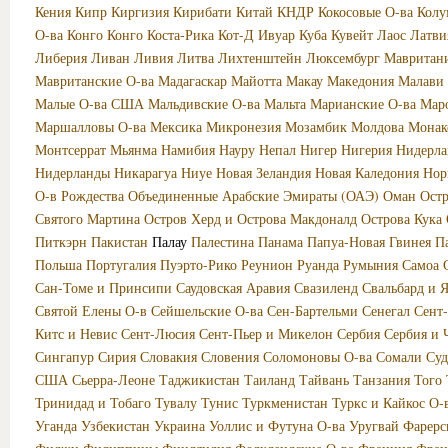
Кения
Кипр
Киргизия
Кирибати
Китай
КНДР
Кокосовые О-ва
Колу
О-ва
Конго
Конго
Коста-Рика
Кот-Д Ивуар
Куба
Кувейт
Лаос
Латви
Либерия
Ливан
Ливия
Литва
Лихтенштейн
Люксембург
Мавритан
Мавританские О-ва
Мадагаскар
Майотта
Макау
Македония
Малави
Малые О-ва США
Мальдивские О-ва
Мальта
Марианские О-ва
Мар
Маршалловы О-ва
Мексика
Микронезия
Мозамбик
Молдова
Монак
Монтсеррат
Мьянма
Намибия
Науру
Непал
Нигер
Нигерия
Нидерла
Нидерланды
Никарагуа
Ниуе
Новая Зеландия
Новая Каледония
Нор
О-в Рождества
Объединенные Арабские Эмираты (ОАЭ)
Оман
Ост
Святого Мартина
Остров Херд и Острова Макдоналд
Острова Кука
Питкэрн
Пакистан
Палау
Палестина
Панама
Папуа-Новая Гвинея
П
Польша
Португалия
Пуэрто-Рико
Реунион
Руанда
Румыния
Самоа
Сан-Томе и Принсипи
Саудовская Аравия
Свазиленд
Свальбард и 
Святой Елены О-в
Сейшельские О-ва
Сен-Бартельми
Сенегал
Сент
Китс и Невис
Сент-Люсия
Сент-Пьер и Микелон
Сербия
Сербия и 
Сингапур
Сирия
Словакия
Словения
Соломоновы О-ва
Сомали
Суд
США
Сьерра-Леоне
Таджикистан
Таиланд
Тайвань
Танзания
Того
Тринидад и Тобаго
Тувалу
Тунис
Туркменистан
Туркс и Кайкос О-
Уганда
Узбекистан
Украина
Уоллис и Футуна О-ва
Уругвай
Фарерс