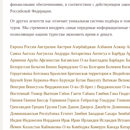
финансовыми обеспечениями, в соответствии с действующим зако
Российской Федерации.
От других агентств нас отличает уникальная система подбора и по
туров. Мы стремимся внедрять самые передовые информационные 
позволяющие нашим туристам экономить время и деньги.
Европа
Россия
Австралия
Австрия
Азербайджан
Албания
Алжир
А
Самоа
Ангола
Ангуилла
Андорра
Антарктика
Антигуа и Барбуда
А
Армения
Аруба
Афганистан
Багамские О-ва
Бангладеш
Барбадос
Б
Белоруссия
Бельгия
Бенин
Бермудские О-ва
Болгария
Боливия
Босн
Герцеговина
Ботсвана
Бразилия
Британская территория в Индийско
Бруней
Буве
Буркина-Фасо
Бурунди
Бутан
Вануату
Ватикан
Велик
Венгрия
Венесуэла
Вирджинские О-ва (В-брит.)
Вирджинские О-в
Восточный Тимор
Вьетнам
Габон
Гаити
Гайана
Гамбия
Гана
Гваде
Гвинея
Гвинея Биссау
Германия
Гернси
Гибралтар
Гондурас
Гонкон
Гренландия
Греция
Грузия
Гуам
Дания
Джерси
Джибути
Доминика
Доминиканская Республика
Египет
Замбия
Западная Сахара
Зимба
Индия
Индонезия
Иордания
Ирак
Иран
Ирландия
Исландия
Испан
Йемен
Казахстан
Каймановы О-ва
Камбоджа
Камерун
Канада
Катар