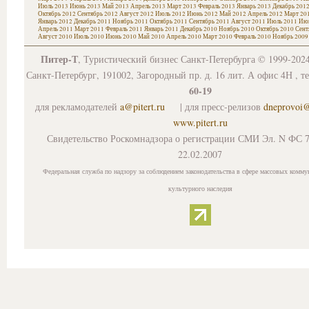
Июль 2013
Июнь 2013
Май 2013
Апрель 2013
Март 2013
Февраль 2013
Январь 2013
Декабрь 201
Октябрь 2012
Сентябрь 2012
Август 2012
Июль 2012
Июнь 2012
Май 2012
Апрель 2012
Март 20
Январь 2012
Декабрь 2011
Ноябрь 2011
Октябрь 2011
Сентябрь 2011
Август 2011
Июль 2011
Июн
Апрель 2011
Март 2011
Февраль 2011
Январь 2011
Декабрь 2010
Ноябрь 2010
Октябрь 2010
Сент
Август 2010
Июль 2010
Июнь 2010
Май 2010
Апрель 2010
Март 2010
Февраль 2010
Ноябрь 2009
Питер-Т
, Туристический бизнес Санкт-Петербурга © 1999-202
Санкт-Петербург, 191002, Загородный пр. д. 16 лит. А офис 4Н , т
60-19
для рекламодателей
a@pitert.ru
| для пресс-релизов
dneprovoi
www.pitert.ru
Свидетельство Роскомнадзора о регистрации СМИ Эл. N ФС 7
22.02.2007
Федеральная служба по надзору за соблюдением законодательства в сфере массовых комму
культурного наследия