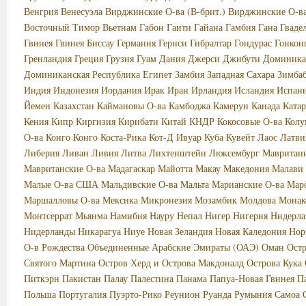
Венгрия
Венесуэла
Вирджинские О-ва (В-брит.)
Вирджинские О-в
Восточный Тимор
Вьетнам
Габон
Гаити
Гайана
Гамбия
Гана
Гваде
Гвинея
Гвинея Биссау
Германия
Гернси
Гибралтар
Гондурас
Гонкон
Гренландия
Греция
Грузия
Гуам
Дания
Джерси
Джибути
Доминика
Доминиканская Республика
Египет
Замбия
Западная Сахара
Зимба
Индия
Индонезия
Иордания
Ирак
Иран
Ирландия
Исландия
Испан
Йемен
Казахстан
Каймановы О-ва
Камбоджа
Камерун
Канада
Катар
Кения
Кипр
Киргизия
Кирибати
Китай
КНДР
Кокосовые О-ва
Колу
О-ва
Конго
Конго
Коста-Рика
Кот-Д Ивуар
Куба
Кувейт
Лаос
Латви
Либерия
Ливан
Ливия
Литва
Лихтенштейн
Люксембург
Мавритан
Мавританские О-ва
Мадагаскар
Майотта
Макау
Македония
Малави
Малые О-ва США
Мальдивские О-ва
Мальта
Марианские О-ва
Мар
Маршалловы О-ва
Мексика
Микронезия
Мозамбик
Молдова
Монак
Монтсеррат
Мьянма
Намибия
Науру
Непал
Нигер
Нигерия
Нидерла
Нидерланды
Никарагуа
Ниуе
Новая Зеландия
Новая Каледония
Нор
О-в Рождества
Объединенные Арабские Эмираты (ОАЭ)
Оман
Ост
Святого Мартина
Остров Херд и Острова Макдоналд
Острова Кука
Питкэрн
Пакистан
Палау
Палестина
Панама
Папуа-Новая Гвинея
П
Польша
Португалия
Пуэрто-Рико
Реунион
Руанда
Румыния
Самоа