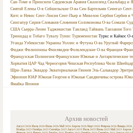
Сан-Томе и Принсипи
Саудовская Аравия
Свазиленд
Свальбард и 
Святой Елены О-в
Сейшельские О-ва
Сен-Бартельми
Сенегал
Сент
Китс и Невис
Сент-Люсия
Сент-Пьер и Микелон
Сербия
Сербия и 
Сингапур
Сирия
Словакия
Словения
Соломоновы О-ва
Сомали
Суд
США
Сьерра-Леоне
Таджикистан
Таиланд
Тайвань
Танзания
Того
Тринидад и Тобаго
Тувалу
Тунис
Туркменистан
Туркс и Кайкос О-
Уганда
Узбекистан
Украина
Уоллис и Футуна О-ва
Уругвай
Фарерс
Фиджи
Филиппины
Финляндия
Фолклендские О-ва
Франция
Фран
Французская Полинезия
Французские Южные и Антарктические т
Хорватия
ЦАР
Чад
Черногория
Чешская Республика
Чили
Швейцар
Шри-Ланка
Эквадор
Экваториальная Гвинея
Эль-Сальвадор
Эритри
Эфиопия
ЮАР
Южная Георгия и Южные Сандвичевы острова
Южн
Ямайка
Япония
Архив новостей
Август 2026
Июль 2026
Июнь 2026
Май 2026
Апрель 2026
Март 2026
Февраль 2026
Январь 2026
Ноябрь 2025
Октябрь 2025
Сентябрь 2025
Август 2025
Июль 2025
Июнь 2025
Май 2025
Апрель 
Февраль 2025
Январь 2025
Декабрь 2024
Ноябрь 2024
Октябрь 2024
Сентябрь 2024
Август 2024
И