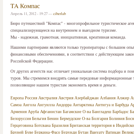
TA Компас
Апрель 11, 2012 - 19:27 —
ciberlab
Бюро путешествий "Компас" - многопрофильное туристическое аге
специализирующееся на внутреннем и выездном туризме.
Мы - надежная, грамотная, инициативная, креативная команда.
Нашими партнерами являются только туроператоры с большим опы
финансовыми обеспечениями, в соответствии с действующим зако
Российской Федерации.
От других агентств нас отличает уникальная система подбора и по
туров. Мы стремимся внедрять самые передовые информационные 
позволяющие нашим туристам экономить время и деньги.
Европа
Россия
Австралия
Австрия
Азербайджан
Албания
Алжир
А
Самоа
Ангола
Ангуилла
Андорра
Антарктика
Антигуа и Барбуда
А
Армения
Аруба
Афганистан
Багамские О-ва
Бангладеш
Барбадос
Б
Белоруссия
Бельгия
Бенин
Бермудские О-ва
Болгария
Боливия
Босн
Герцеговина
Ботсвана
Бразилия
Британская территория в Индийско
Бруней
Буве
Буркина-Фасо
Бурунди
Бутан
Вануату
Ватикан
Велик