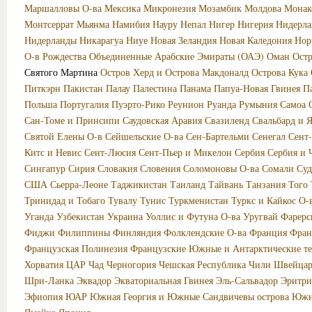
Маршалловы О-ва
Мексика
Микронезия
Мозамбик
Молдова
Монак
Монтсеррат
Мьянма
Намибия
Науру
Непал
Нигер
Нигерия
Нидерла
Нидерланды
Никарагуа
Ниуе
Новая Зеландия
Новая Каледония
Нор
О-в Рождества
Объединенные Арабские Эмираты (ОАЭ)
Оман
Ост
Святого Мартина
Остров Херд и Острова Макдоналд
Острова Кука
Питкэрн
Пакистан
Палау
Палестина
Панама
Папуа-Новая Гвинея
П
Польша
Португалия
Пуэрто-Рико
Реунион
Руанда
Румыния
Самоа
Сан-Томе и Принсипи
Саудовская Аравия
Свазиленд
Свальбард и 
Святой Елены О-в
Сейшельские О-ва
Сен-Бартельми
Сенегал
Сент
Китс и Невис
Сент-Люсия
Сент-Пьер и Микелон
Сербия
Сербия и 
Сингапур
Сирия
Словакия
Словения
Соломоновы О-ва
Сомали
Суд
США
Сьерра-Леоне
Таджикистан
Таиланд
Тайвань
Танзания
Того
Тринидад и Тобаго
Тувалу
Тунис
Туркменистан
Туркс и Кайкос О-
Уганда
Узбекистан
Украина
Уоллис и Футуна О-ва
Уругвай
Фарерс
Фиджи
Филиппины
Финляндия
Фолклендские О-ва
Франция
Фран
Французская Полинезия
Французские Южные и Антарктические т
Хорватия
ЦАР
Чад
Черногория
Чешская Республика
Чили
Швейцар
Шри-Ланка
Эквадор
Экваториальная Гвинея
Эль-Сальвадор
Эритри
Эфиопия
ЮАР
Южная Георгия и Южные Сандвичевы острова
Южн