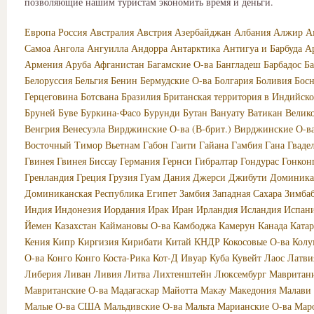
позволяющие нашим туристам экономить время и деньги.
Европа
Россия
Австралия
Австрия
Азербайджан
Албания
Алжир
А
Самоа
Ангола
Ангуилла
Андорра
Антарктика
Антигуа и Барбуда
А
Армения
Аруба
Афганистан
Багамские О-ва
Бангладеш
Барбадос
Б
Белоруссия
Бельгия
Бенин
Бермудские О-ва
Болгария
Боливия
Босн
Герцеговина
Ботсвана
Бразилия
Британская территория в Индийско
Бруней
Буве
Буркина-Фасо
Бурунди
Бутан
Вануату
Ватикан
Велик
Венгрия
Венесуэла
Вирджинские О-ва (В-брит.)
Вирджинские О-в
Восточный Тимор
Вьетнам
Габон
Гаити
Гайана
Гамбия
Гана
Гваде
Гвинея
Гвинея Биссау
Германия
Гернси
Гибралтар
Гондурас
Гонкон
Гренландия
Греция
Грузия
Гуам
Дания
Джерси
Джибути
Доминика
Доминиканская Республика
Египет
Замбия
Западная Сахара
Зимба
Индия
Индонезия
Иордания
Ирак
Иран
Ирландия
Исландия
Испан
Йемен
Казахстан
Каймановы О-ва
Камбоджа
Камерун
Канада
Катар
Кения
Кипр
Киргизия
Кирибати
Китай
КНДР
Кокосовые О-ва
Колу
О-ва
Конго
Конго
Коста-Рика
Кот-Д Ивуар
Куба
Кувейт
Лаос
Латви
Либерия
Ливан
Ливия
Литва
Лихтенштейн
Люксембург
Мавритан
Мавританские О-ва
Мадагаскар
Майотта
Макау
Македония
Малави
Малые О-ва США
Мальдивские О-ва
Мальта
Марианские О-ва
Мар