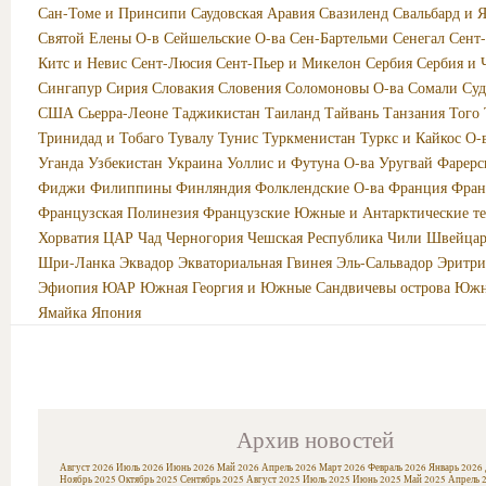
Сан-Томе и Принсипи
Саудовская Аравия
Свазиленд
Свальбард и 
Святой Елены О-в
Сейшельские О-ва
Сен-Бартельми
Сенегал
Сент
Китс и Невис
Сент-Люсия
Сент-Пьер и Микелон
Сербия
Сербия и 
Сингапур
Сирия
Словакия
Словения
Соломоновы О-ва
Сомали
Суд
США
Сьерра-Леоне
Таджикистан
Таиланд
Тайвань
Танзания
Того
Тринидад и Тобаго
Тувалу
Тунис
Туркменистан
Туркс и Кайкос О-
Уганда
Узбекистан
Украина
Уоллис и Футуна О-ва
Уругвай
Фарерс
Фиджи
Филиппины
Финляндия
Фолклендские О-ва
Франция
Фран
Французская Полинезия
Французские Южные и Антарктические т
Хорватия
ЦАР
Чад
Черногория
Чешская Республика
Чили
Швейцар
Шри-Ланка
Эквадор
Экваториальная Гвинея
Эль-Сальвадор
Эритри
Эфиопия
ЮАР
Южная Георгия и Южные Сандвичевы острова
Южн
Ямайка
Япония
Архив новостей
Август 2026
Июль 2026
Июнь 2026
Май 2026
Апрель 2026
Март 2026
Февраль 2026
Январь 2026
Ноябрь 2025
Октябрь 2025
Сентябрь 2025
Август 2025
Июль 2025
Июнь 2025
Май 2025
Апрель 