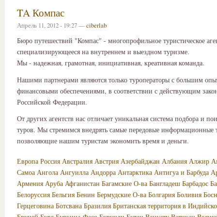
TA Компас
Апрель 11, 2012 - 19:27 —
ciberlab
Бюро путешествий "Компас" - многопрофильное туристическое аге
специализирующееся на внутреннем и выездном туризме.
Мы - надежная, грамотная, инициативная, креативная команда.
Нашими партнерами являются только туроператоры с большим опы
финансовыми обеспечениями, в соответствии с действующим зако
Российской Федерации.
От других агентств нас отличает уникальная система подбора и по
туров. Мы стремимся внедрять самые передовые информационные 
позволяющие нашим туристам экономить время и деньги.
Европа
Россия
Австралия
Австрия
Азербайджан
Албания
Алжир
А
Самоа
Ангола
Ангуилла
Андорра
Антарктика
Антигуа и Барбуда
А
Армения
Аруба
Афганистан
Багамские О-ва
Бангладеш
Барбадос
Б
Белоруссия
Бельгия
Бенин
Бермудские О-ва
Болгария
Боливия
Босн
Герцеговина
Ботсвана
Бразилия
Британская территория в Индийско
Бруней
Буве
Буркина-Фасо
Бурунди
Бутан
Вануату
Ватикан
Велик