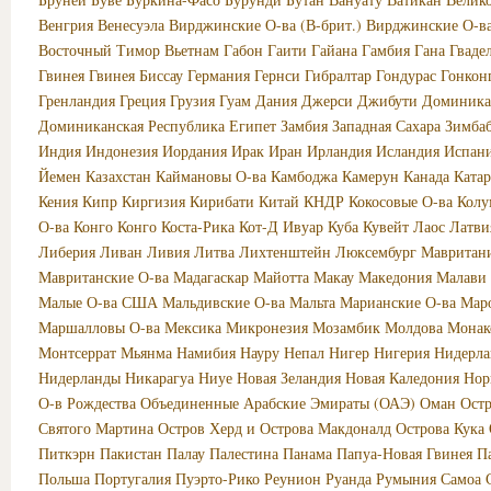
Венгрия
Венесуэла
Вирджинские О-ва (В-брит.)
Вирджинские О-в
Восточный Тимор
Вьетнам
Габон
Гаити
Гайана
Гамбия
Гана
Гваде
Гвинея
Гвинея Биссау
Германия
Гернси
Гибралтар
Гондурас
Гонкон
Гренландия
Греция
Грузия
Гуам
Дания
Джерси
Джибути
Доминика
Доминиканская Республика
Египет
Замбия
Западная Сахара
Зимба
Индия
Индонезия
Иордания
Ирак
Иран
Ирландия
Исландия
Испан
Йемен
Казахстан
Каймановы О-ва
Камбоджа
Камерун
Канада
Катар
Кения
Кипр
Киргизия
Кирибати
Китай
КНДР
Кокосовые О-ва
Колу
О-ва
Конго
Конго
Коста-Рика
Кот-Д Ивуар
Куба
Кувейт
Лаос
Латви
Либерия
Ливан
Ливия
Литва
Лихтенштейн
Люксембург
Мавритан
Мавританские О-ва
Мадагаскар
Майотта
Макау
Македония
Малави
Малые О-ва США
Мальдивские О-ва
Мальта
Марианские О-ва
Мар
Маршалловы О-ва
Мексика
Микронезия
Мозамбик
Молдова
Монак
Монтсеррат
Мьянма
Намибия
Науру
Непал
Нигер
Нигерия
Нидерла
Нидерланды
Никарагуа
Ниуе
Новая Зеландия
Новая Каледония
Нор
О-в Рождества
Объединенные Арабские Эмираты (ОАЭ)
Оман
Ост
Святого Мартина
Остров Херд и Острова Макдоналд
Острова Кука
Питкэрн
Пакистан
Палау
Палестина
Панама
Папуа-Новая Гвинея
П
Польша
Португалия
Пуэрто-Рико
Реунион
Руанда
Румыния
Самоа